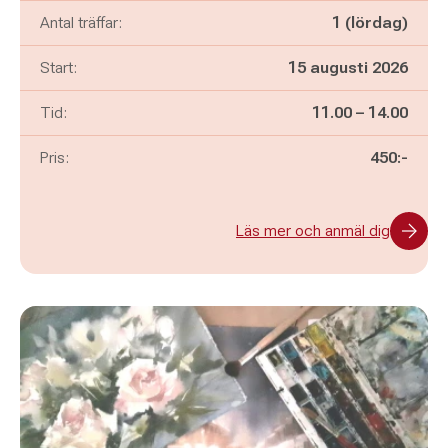
Antal träffar:
1 (lördag)
Start:
15 augusti 2026
Pågår mellan
och
Tid:
11.00
–
14.00
Pris:
450:-
Läs mer och anmäl dig