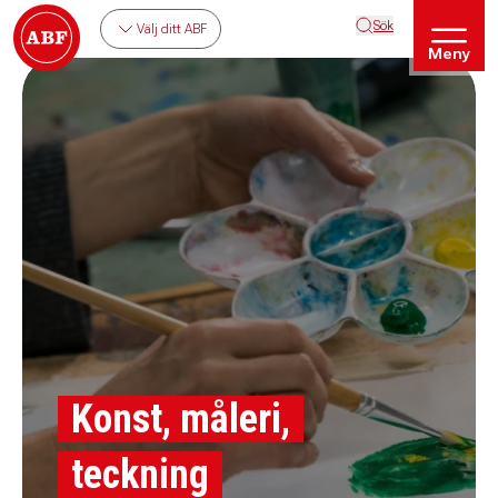
Sök
Välj ditt ABF
Meny
Konst, måleri,
teckning