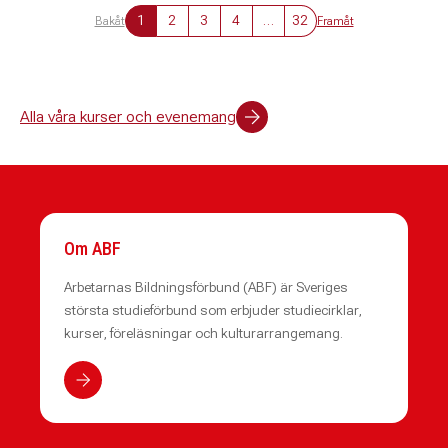
1
2
3
4
…
32
Bakåt
Framåt
Alla våra kurser och evenemang
Om ABF
Arbetarnas Bildningsförbund (ABF) är Sveriges
största studieförbund som erbjuder studiecirklar,
kurser, föreläsningar och kulturarrangemang.