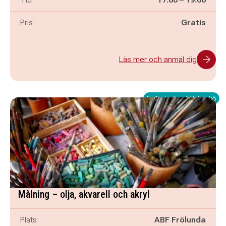
Pris:
Gratis
Läs mer och anmäl dig
Fullbokad – ställ dig i kö
Målning – olja, akvarell och akryl
Plats:
ABF Frölunda