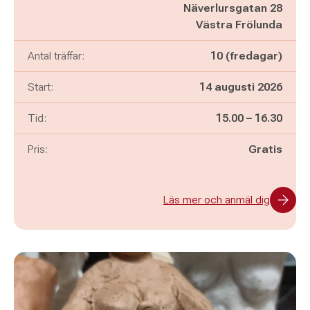
Näverlursgatan 28
Västra Frölunda
Antal träffar:
10 (fredagar)
Start:
14 augusti 2026
Pågår mellan
och
Tid:
15.00
–
16.30
Pris:
Gratis
Läs mer och anmäl dig