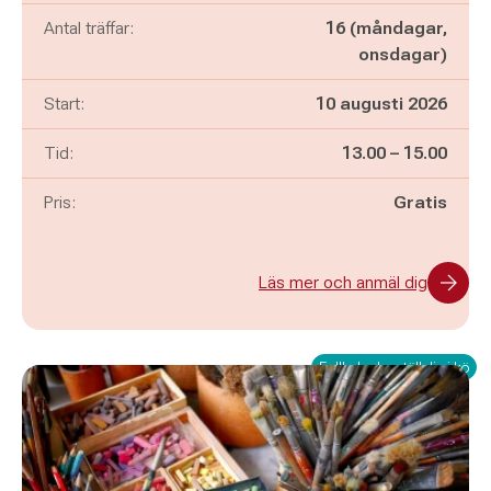
Antal träffar:
16 (måndagar,
onsdagar)
Start:
10 augusti 2026
Pågår mellan
och
Tid:
13.00
–
15.00
Pris:
Gratis
Läs mer och anmäl dig
Fullbokad – ställ dig i kö