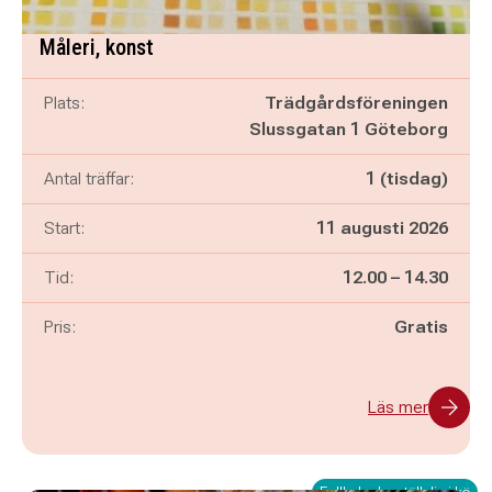
Måleri, konst
Plats:
Trädgårdsföreningen
Slussgatan 1 Göteborg
Antal träffar:
1 (tisdag)
Start:
11 augusti 2026
Pågår mellan
och
Tid:
12.00
–
14.30
Pris:
Gratis
Läs mer
Fullbokad – ställ dig i kö