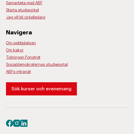
Samarbeta med ABF
Starta studiecirkel
Jag vill bli cirkelledare
Navigera
Om webbplatsen
Om kakor
Tidningen Fönstret
Socialdemokraternas studieportal
ABFs intranät
Sök kurser och evenemang
Besök oss på facebook
Besök oss på instagram
Besök oss på linkedin