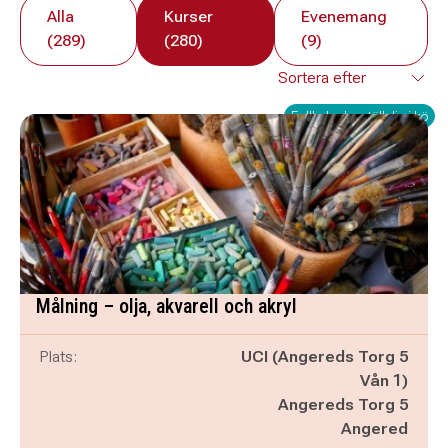
Alla
Kurser
Evenemang
(289)
(280)
(9)
Fullbokad – ställ dig i kö
Målning – olja, akvarell och akryl
Plats:
UCI (Angereds Torg 5
Vån 1)
Angereds Torg 5
Angered