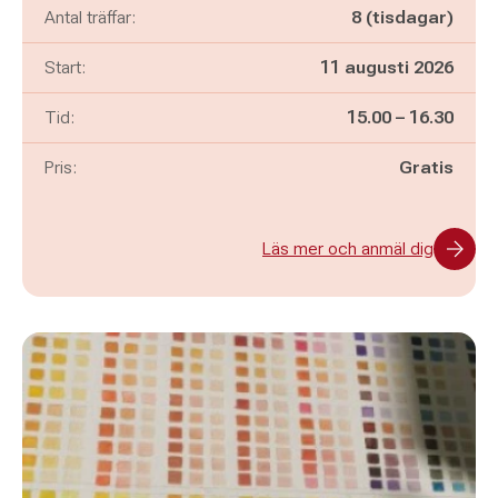
Antal träffar:
8 (tisdagar)
Start:
11 augusti 2026
Pågår mellan
och
Tid:
15.00
–
16.30
Pris:
Gratis
Läs mer och anmäl dig