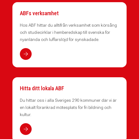
ABFs verksamhet
Hos ABF hittar du alltifrån verksamhet som körsång
och studiecirklar i hemberedskap till svenska för
nyanlända och luffarslöjd för synskadade.
Hitta ditt lokala ABF
Du hittar oss i alla Sveriges 290 kommuner där vi är
en lokalt förankrad mötesplats för fri bildning och
kultur.