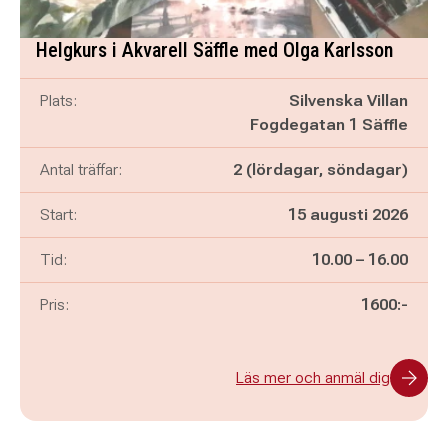
Helgkurs i Akvarell Säffle med Olga Karlsson
Plats:
Silvenska Villan
Fogdegatan 1 Säffle
Antal träffar:
2 (lördagar, söndagar)
Start:
15 augusti 2026
Pågår mellan
och
Tid:
10.00
–
16.00
Pris:
1600:-
Läs mer och anmäl dig