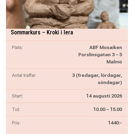
Sommarkurs – Kroki i lera
Plats:
ABF Mosaiken
Porslinsgatan 3 – 5
Malmö
Antal träffar:
3 (fredagar, lördagar,
söndagar)
Start:
14 augusti 2026
Pågår mellan
och
Tid:
10.00
–
15.00
Pris:
1440:-