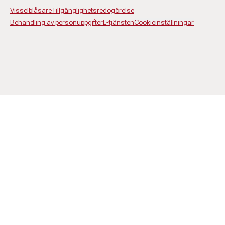
Visselblåsare
Tillgänglighetsredogörelse
Behandling av personuppgifter
E-tjänsten
Cookieinställningar