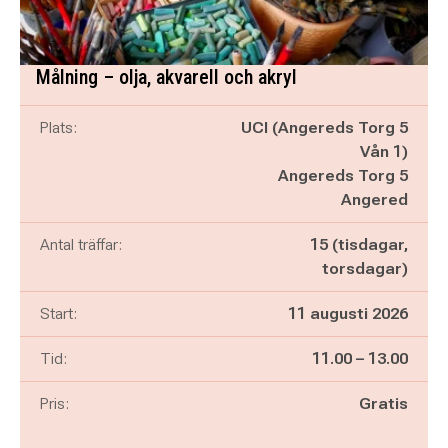
Målning – olja, akvarell och akryl
Plats:
UCI (Angereds Torg 5
Vån 1)
Angereds Torg 5
Angered
Antal träffar:
15 (tisdagar,
torsdagar)
Start:
11 augusti 2026
Pågår mellan
och
Tid:
11.00
–
13.00
Pris:
Gratis