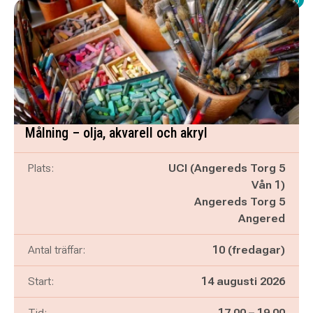
Målning – olja, akvarell och akryl
Plats:
UCI (Angereds Torg 5
Vån 1)
Angereds Torg 5
Angered
Antal träffar:
10 (fredagar)
Start:
14 augusti 2026
Pågår mellan
och
Tid:
17.00
–
19.00