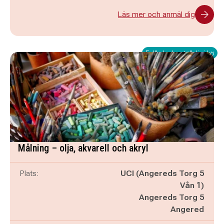
Läs mer och anmäl dig
Fullbokad – ställ dig i kö
Målning – olja, akvarell och akryl
Plats:
UCI (Angereds Torg 5
Vån 1)
Angereds Torg 5
Angered