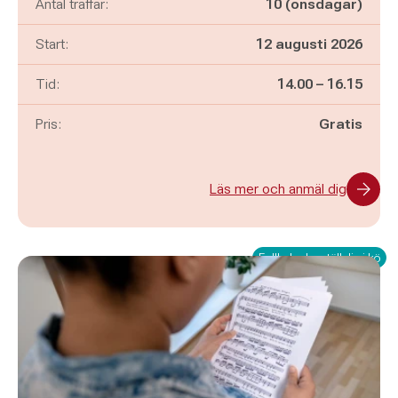
Antal träffar:
10 (onsdagar)
Start:
12 augusti 2026
Pågår mellan
och
Tid:
14.00
–
16.15
Pris:
Gratis
Läs mer och anmäl dig
Fullbokad – ställ dig i kö