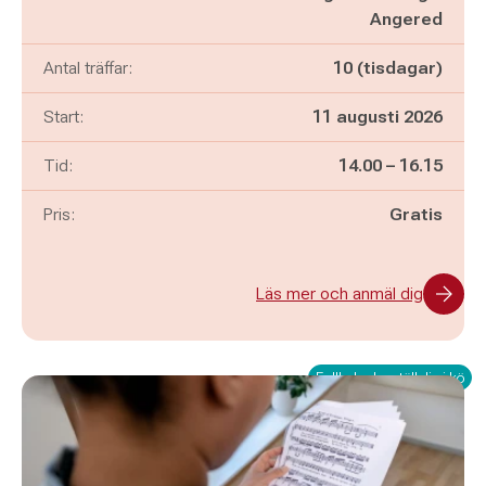
Angered
Antal träffar:
10 (tisdagar)
Start:
11 augusti 2026
Pågår mellan
och
Tid:
14.00
–
16.15
Pris:
Gratis
Läs mer och anmäl dig
Fullbokad – ställ dig i kö