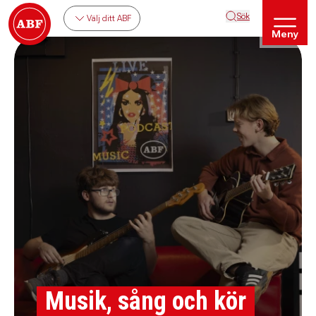
Sök
Välj ditt ABF
Meny
Musik, sång och kör