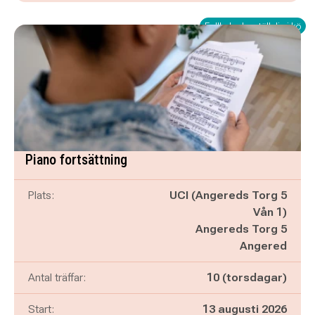
Fullbokad – ställ dig i kö
Piano fortsättning
Plats:
UCI (Angereds Torg 5
Vån 1)
Angereds Torg 5
Angered
Antal träffar:
10 (torsdagar)
Start:
13 augusti 2026