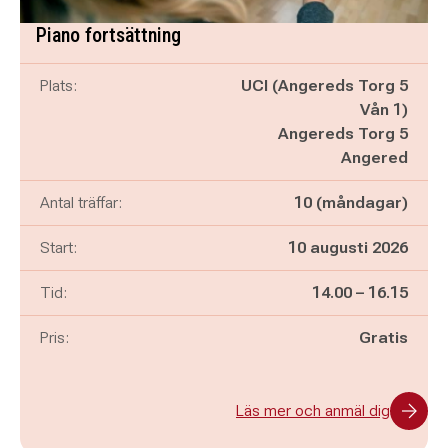
Piano fortsättning
Plats:
UCI (Angereds Torg 5
Vån 1)
Angereds Torg 5
Angered
Antal träffar:
10 (måndagar)
Start:
10 augusti 2026
Pågår mellan
och
Tid:
14.00
–
16.15
Pris:
Gratis
Läs mer och anmäl dig