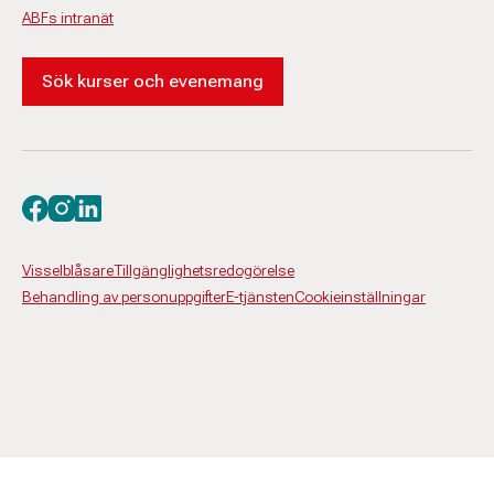
ABFs intranät
Sök kurser och evenemang
Besök oss på facebook
Besök oss på instagram
Besök oss på linkedin
Visselblåsare
Tillgänglighetsredogörelse
Behandling av personuppgifter
E-tjänsten
Cookieinställningar