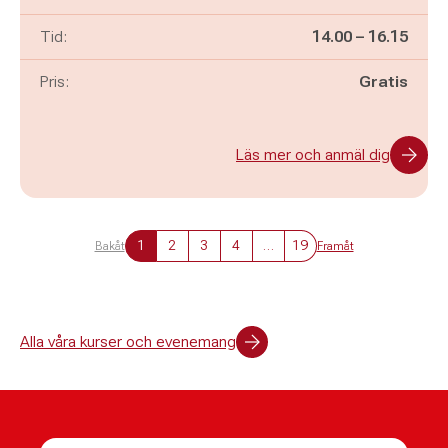
Pågår mellan
och
Tid:
14.00
–
16.15
Pris:
Gratis
Läs mer och anmäl dig
1
2
3
4
…
19
Bakåt
Framåt
Alla våra kurser och evenemang