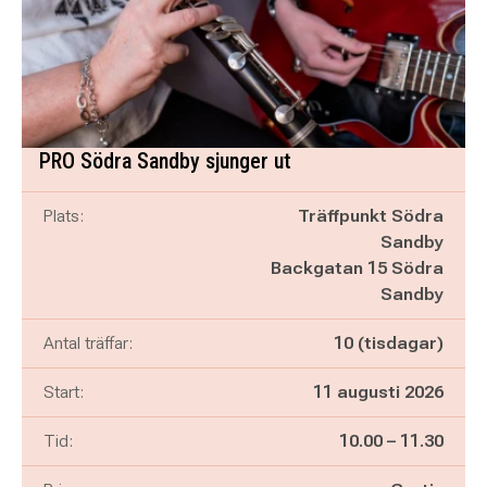
PRO Södra Sandby sjunger ut
Plats:
Träffpunkt Södra
Sandby
Backgatan 15 Södra
Sandby
Antal träffar:
10 (tisdagar)
Start:
11 augusti 2026
Pågår mellan
och
Tid:
10.00
–
11.30