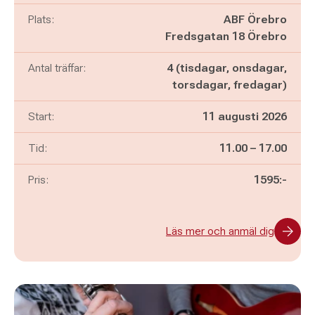
Plats:
ABF Örebro
Fredsgatan 18 Örebro
Antal träffar:
4 (tisdagar, onsdagar,
torsdagar, fredagar)
Start:
11 augusti 2026
Pågår mellan
och
Tid:
11.00
–
17.00
Pris:
1595:-
Läs mer och anmäl dig