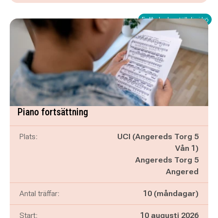
Fullbokad – ställ dig i kö
Piano fortsättning
Plats:
UCI (Angereds Torg 5
Vån 1)
Angereds Torg 5
Angered
Antal träffar:
10 (måndagar)
Start:
10 augusti 2026