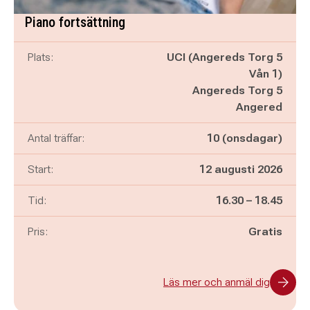
Piano fortsättning
Plats:
UCI (Angereds Torg 5
Vån 1)
Angereds Torg 5
Angered
Antal träffar:
10 (onsdagar)
Start:
12 augusti 2026
Pågår mellan
och
Tid:
16.30
–
18.45
Pris:
Gratis
Läs mer och anmäl dig