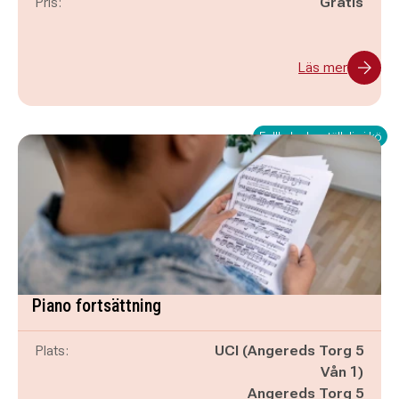
Pris:
Gratis
Läs mer
Fullbokad – ställ dig i kö
Piano fortsättning
Plats:
UCI (Angereds Torg 5
Vån 1)
Angereds Torg 5