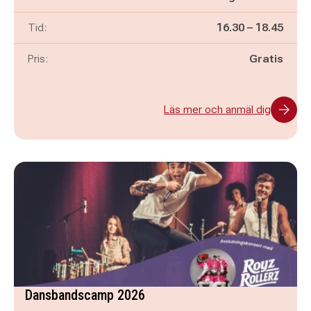
Pågår mellan
och
Tid:
16.30
–
18.45
Pris:
Gratis
Läs mer och anmäl dig
Dansbandscamp 2026