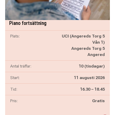
Piano fortsättning
Plats:
UCI (Angereds Torg 5
Vån 1)
Angereds Torg 5
Angered
Antal träffar:
10 (tisdagar)
Start:
11 augusti 2026
Pågår mellan
och
Tid:
16.30
–
18.45
Pris:
Gratis