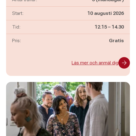
Start:
10 augusti 2026
Pågår mellan
och
Tid:
12.15
–
14.30
Pris:
Gratis
Läs mer och anmäl dig