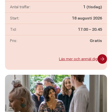
Antal träffar:
1 (tisdag)
Start:
18 augusti 2026
Pågår mellan
och
Tid:
17.00
–
20.45
Pris:
Gratis
Läs mer och anmäl dig