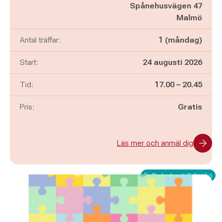
Spånehusvägen 47
Malmö
Antal träffar:
1 (måndag)
Start:
24 augusti 2026
Pågår mellan
och
Tid:
17.00
–
20.45
Pris:
Gratis
Läs mer och anmäl dig
Fullbokad – ställ dig i kö