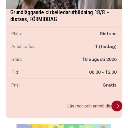
Grundläggande cirkelledarutbildning 18/8 –
distans, FÖRMIDDAG
Plats:
Distans
Antal träffar:
1 (tisdag)
Start:
18 augusti 2026
Pågår mellan
och
Tid:
08.30
–
12.00
Pris:
Gratis
Läs mer och anmäl dig