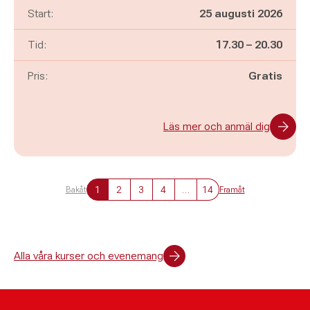
Start:
25 augusti 2026
Pågår mellan
och
Tid:
17.30
–
20.30
Pris:
Gratis
Läs mer och anmäl dig
1
2
3
4
…
14
Bakåt
Framåt
Alla våra kurser och evenemang