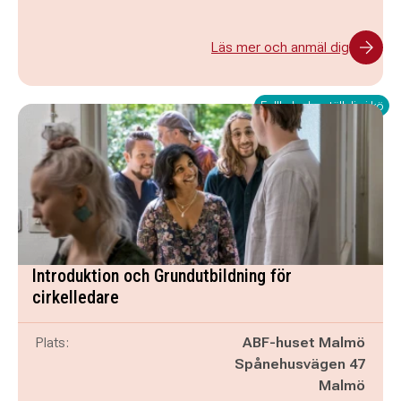
Läs mer och anmäl dig
Fullbokad – ställ dig i kö
Introduktion och Grundutbildning för
cirkelledare
Plats:
ABF-huset Malmö
Spånehusvägen 47
Malmö