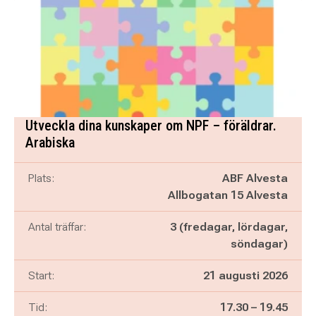
Utveckla dina kunskaper om NPF – föräldrar.
Arabiska
Plats:
ABF Alvesta
Allbogatan 15 Alvesta
Antal träffar:
3 (fredagar, lördagar,
söndagar)
Start:
21 augusti 2026
Pågår mellan
och
Tid:
17.30
–
19.45