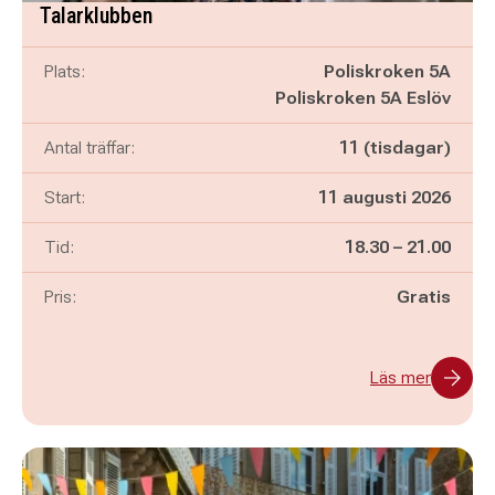
Talarklubben
Plats:
Poliskroken 5A
Poliskroken 5A Eslöv
Antal träffar:
11 (tisdagar)
Start:
11 augusti 2026
Pågår mellan
och
Tid:
18.30
–
21.00
Pris:
Gratis
Läs mer