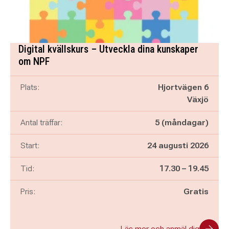
Digital kvällskurs – Utveckla dina kunskaper
om NPF
Plats:
Hjortvägen 6
Växjö
Antal träffar:
5 (måndagar)
Start:
24 augusti 2026
Pågår mellan
och
Tid:
17.30
–
19.45
Pris:
Gratis
Läs mer och anmäl dig