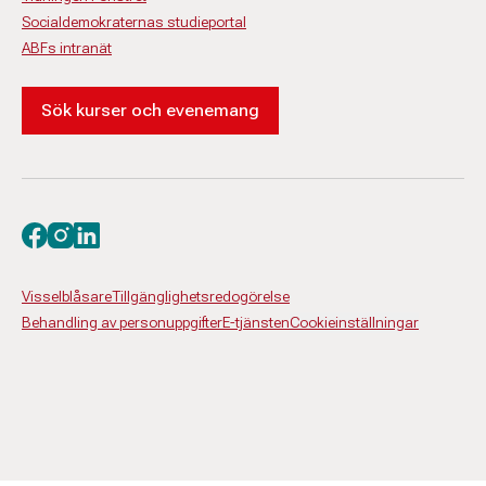
Socialdemokraternas studieportal
ABFs intranät
Sök kurser och evenemang
Besök oss på facebook
Besök oss på instagram
Besök oss på linkedin
Visselblåsare
Tillgänglighetsredogörelse
Behandling av personuppgifter
E-tjänsten
Cookieinställningar