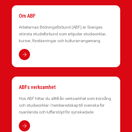
Om ABF
Arbetarnas Bildningsförbund (ABF) är Sveriges
största studieförbund som erbjuder studiecirklar,
kurser, föreläsningar och kulturarrangemang.
ABFs verksamhet
Hos ABF hittar du alltifrån verksamhet som körsång
och studiecirklar i hemberedskap till svenska för
nyanlända och luffarslöjd för synskadade.