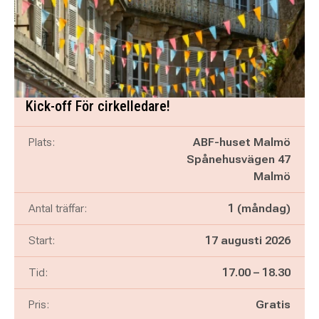
Kick-off För cirkelledare!
Plats:
ABF-huset Malmö
Spånehusvägen 47
Malmö
Antal träffar:
1 (måndag)
Start:
17 augusti 2026
Pågår mellan
och
Tid:
17.00
–
18.30
Pris:
Gratis