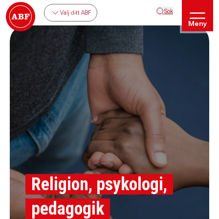
Sök
Välj ditt ABF
Meny
Religion, psykologi,
pedagogik