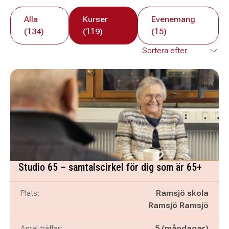
Alla
Kurser
Evenemang
(134)
(119)
(15)
Studio 65 – samtalscirkel för dig som är 65+
Plats:
Ramsjö skola
Ramsjö Ramsjö
Antal träffar:
5 (måndagar)