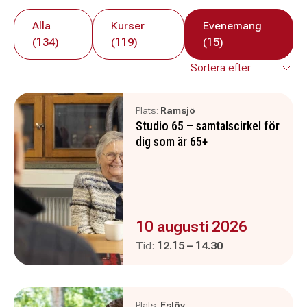
Alla
Kurser
Evenemang
(134)
(119)
(15)
Plats:
Ramsjö
Studio 65 – samtalscirkel för
dig som är 65+
Evenemanget är :
10 augusti 2026
Pågår mellan
och
Tid:
12.15
–
14.30
Plats:
Eslöv