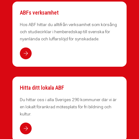
ABFs verksamhet
Hos ABF hittar du alltifrån verksamhet som körsång
och studiecirklar i hemberedskap till svenska för
nyanlända och luffarslöjd för synskadade.
Hitta ditt lokala ABF
Du hittar oss i alla Sveriges 290 kommuner där vi är
en lokalt förankrad mötesplats för fri bildning och
kultur.