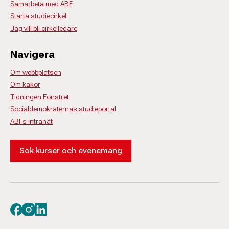
Samarbeta med ABF
Starta studiecirkel
Jag vill bli cirkelledare
Navigera
Om webbplatsen
Om kakor
Tidningen Fönstret
Socialdemokraternas studieportal
ABFs intranät
Sök kurser och evenemang
Besök oss på facebook
Besök oss på instagram
Besök oss på linkedin