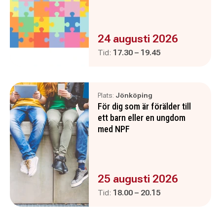
Evenemanget är :
24 augusti 2026
Pågår mellan
och
Tid:
17.30
–
19.45
Plats:
Jönköping
För dig som är förälder till
ett barn eller en ungdom
med NPF
Evenemanget är :
25 augusti 2026
Pågår mellan
och
Tid:
18.00
–
20.15