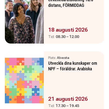
distans, FÖRMIDDAG
Evenemanget är :
18 augusti 2026
Pågår mellan
och
Tid:
08.30
–
12.00
Plats:
Alvesta
Utveckla dina kunskaper om
NPF – föräldrar. Arabiska
Evenemanget är :
21 augusti 2026
Pågår mellan
och
Tid:
17.30
–
19.45