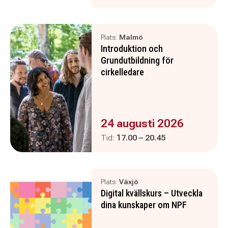
Plats:
Malmö
Introduktion och
Grundutbildning för
cirkelledare
Evenemanget är :
24 augusti 2026
Pågår mellan
och
Tid:
17.00
–
20.45
Plats:
Växjö
Digital kvällskurs – Utveckla
dina kunskaper om NPF