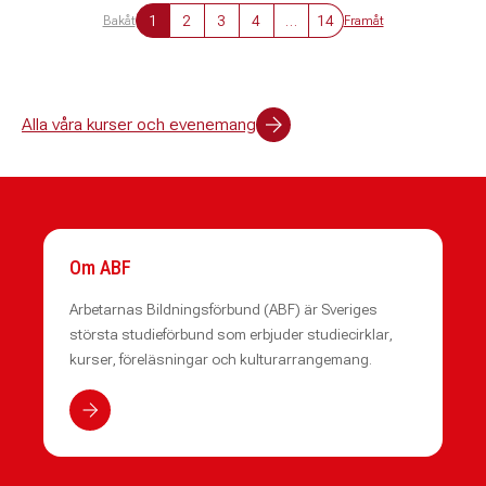
1
2
3
4
…
14
Bakåt
Framåt
Alla våra kurser och evenemang
Om ABF
Arbetarnas Bildningsförbund (ABF) är Sveriges
största studieförbund som erbjuder studiecirklar,
kurser, föreläsningar och kulturarrangemang.