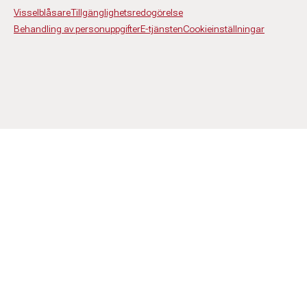
Visselblåsare
Tillgänglighetsredogörelse
Behandling av personuppgifter
E-tjänsten
Cookieinställningar