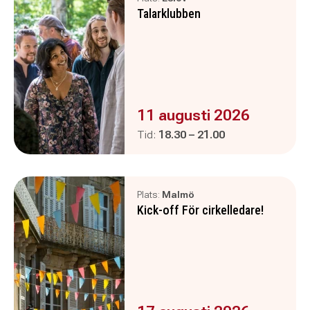
Talarklubben
Evenemanget är :
11 augusti 2026
Pågår mellan
och
Tid:
18.30
–
21.00
Plats:
Malmö
Kick-off För cirkelledare!