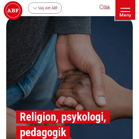
Sök
Välj ditt ABF
Meny
Religion, psykologi,
pedagogik