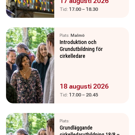
Evenemanget är :
17 augusti 2026
Pågår mellan
och
Tid:
17.00
–
18.30
Plats:
Malmö
Introduktion och
Grundutbildning för
cirkelledare
Evenemanget är :
18 augusti 2026
Pågår mellan
och
Tid:
17.00
–
20.45
Plats:
Grundläggande
cirkelledarutbildning 18/8 –