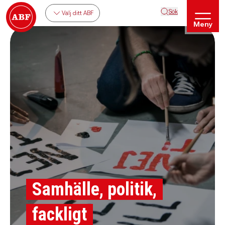
Sök
Välj ditt ABF
Meny
Samhälle, politik,
fackligt