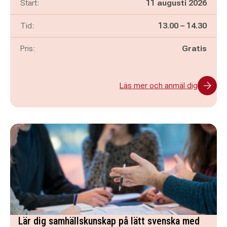
Start:
11 augusti 2026
Pågår mellan
och
Tid:
13.00
–
14.30
Pris:
Gratis
Läs mer och anmäl dig
Lär dig samhällskunskap på lätt svenska med