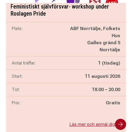
Feministiskt självförsvar- workshop under
Roslagen Pride
Plats:
ABF Norrtälje, Folkets
Hus
Galles gränd 5
Norrtälje
Antal träffar:
1 (tisdag)
Start:
11 augusti 2026
Pågår mellan
och
Tid:
18.00
–
20.00
Pris:
Gratis
Läs mer och anmäl dig