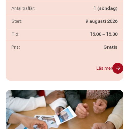
Antal träffar:
1 (söndag)
Start:
9 augusti 2026
Pågår mellan
och
Tid:
15.00
–
15.30
Pris:
Gratis
Läs mer