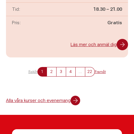
Pågår mellan
och
Tid:
18.30
–
21.00
Pris:
Gratis
Läs mer och anmäl dig
1
2
3
4
…
22
Bakåt
Framåt
Alla våra kurser och evenemang