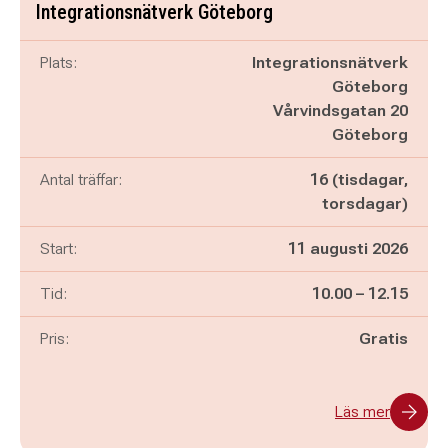
Integrationsnätverk Göteborg
Plats:
Integrationsnätverk
Göteborg
Vårvindsgatan 20
Göteborg
Antal träffar:
16 (tisdagar,
torsdagar)
Start:
11 augusti 2026
Pågår mellan
och
Tid:
10.00
–
12.15
Pris:
Gratis
Läs mer