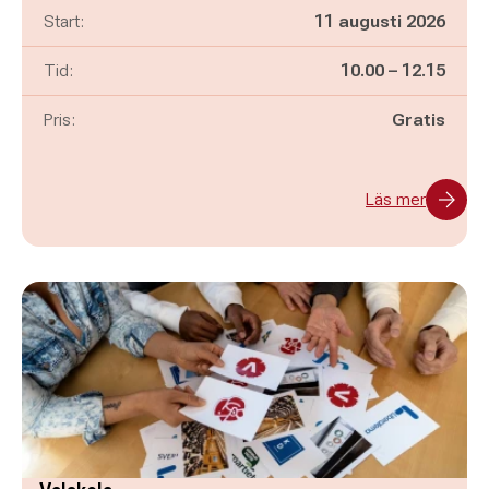
Start:
11 augusti 2026
Pågår mellan
och
Tid:
10.00
–
12.15
Pris:
Gratis
Läs mer