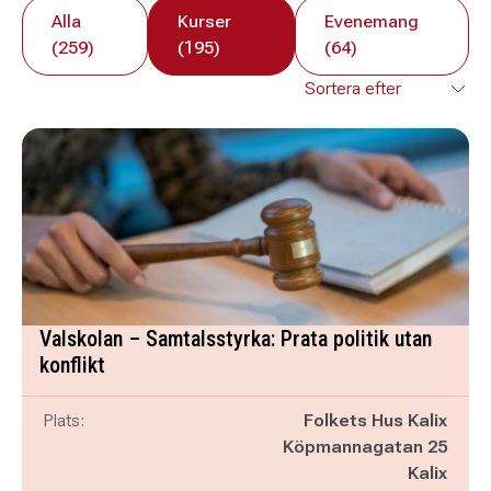
Alla
Kurser
Evenemang
(259)
(195)
(64)
Valskolan – Samtalsstyrka: Prata politik utan
konflikt
Plats:
Folkets Hus Kalix
Köpmannagatan 25
Kalix