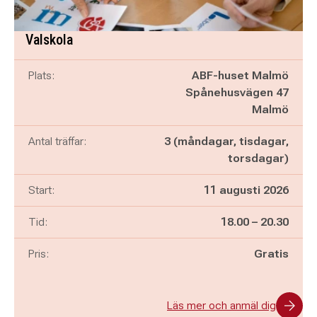
Valskola
Plats:
ABF-huset Malmö
Spånehusvägen 47
Malmö
Antal träffar:
3 (måndagar, tisdagar,
torsdagar)
Start:
11 augusti 2026
Pågår mellan
och
Tid:
18.00
–
20.30
Pris:
Gratis
Läs mer och anmäl dig