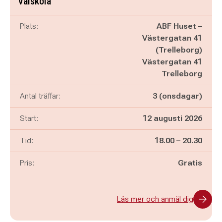
Valskola
Plats:
ABF Huset –
Västergatan 41
(Trelleborg)
Västergatan 41
Trelleborg
Antal träffar:
3 (onsdagar)
Start:
12 augusti 2026
Pågår mellan
och
Tid:
18.00
–
20.30
Pris:
Gratis
Läs mer och anmäl dig