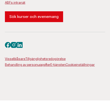
ABFs intranät
Sök kurser och evenemang
Besök oss på facebook
Besök oss på instagram
Besök oss på linkedin
Visselblåsare
Tillgänglighetsredogörelse
Behandling av personuppgifter
E-tjänsten
Cookieinställningar