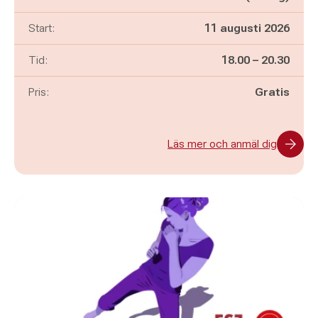
Start:
11 augusti 2026
Pågår mellan
och
Tid:
18.00
–
20.30
Pris:
Gratis
Läs mer och anmäl dig