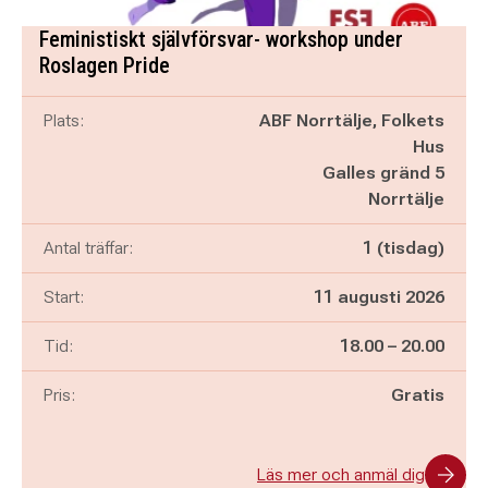
Feministiskt självförsvar- workshop under
Roslagen Pride
Plats:
ABF Norrtälje, Folkets
Hus
Galles gränd 5
Norrtälje
Antal träffar:
1 (tisdag)
Start:
11 augusti 2026
Pågår mellan
och
Tid:
18.00
–
20.00
Pris:
Gratis
Läs mer och anmäl dig