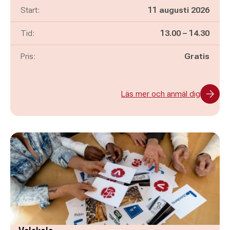
Start:
11 augusti 2026
Pågår mellan
och
Tid:
13.00
–
14.30
Pris:
Gratis
Läs mer och anmäl dig