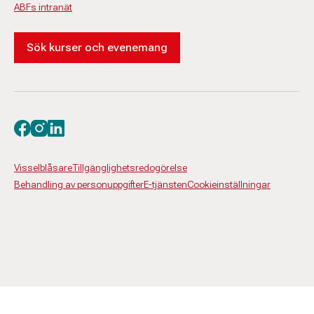
ABFs intranät
Sök kurser och evenemang
Besök oss på facebook
Besök oss på instagram
Besök oss på linkedin
Visselblåsare
Tillgänglighetsredogörelse
Behandling av personuppgifter
E-tjänsten
Cookieinställningar