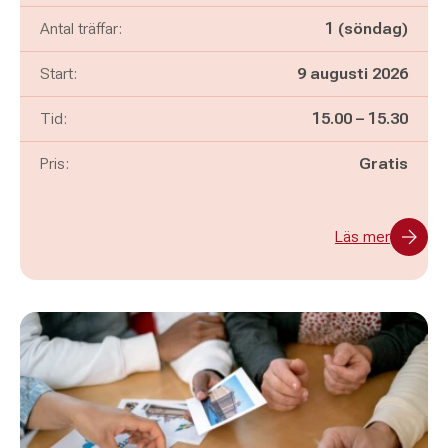
Antal träffar:
1 (söndag)
Start:
9 augusti 2026
Pågår mellan
och
Tid:
15.00
–
15.30
Pris:
Gratis
Läs mer