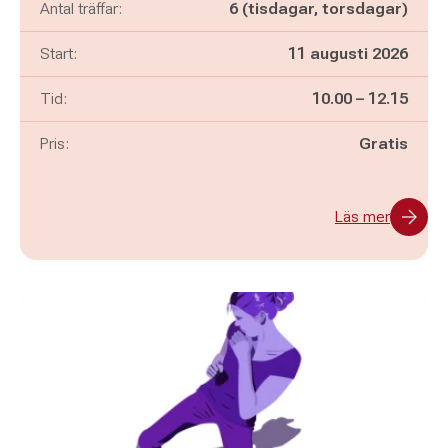
Antal träffar:
6 (tisdagar, torsdagar)
Start:
11 augusti 2026
Pågår mellan
och
Tid:
10.00
–
12.15
Pris:
Gratis
Läs mer