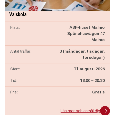
Valskola
Plats:
ABF-huset Malmö
Spånehusvägen 47
Malmö
Antal träffar:
3 (måndagar, tisdagar,
torsdagar)
Start:
11 augusti 2026
Pågår mellan
och
Tid:
18.00
–
20.30
Pris:
Gratis
Läs mer och anmäl dig