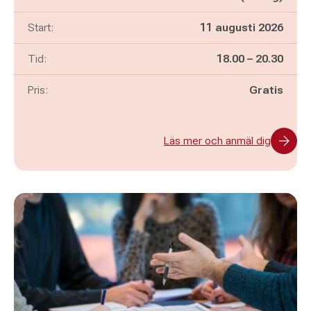
Start:
11 augusti 2026
Pågår mellan
och
Tid:
18.00
–
20.30
Pris:
Gratis
Läs mer och anmäl dig