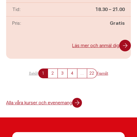
Pågår mellan
och
Tid:
18.30
–
21.00
Pris:
Gratis
Läs mer och anmäl dig
1
2
3
4
…
22
Bakåt
Framåt
Alla våra kurser och evenemang