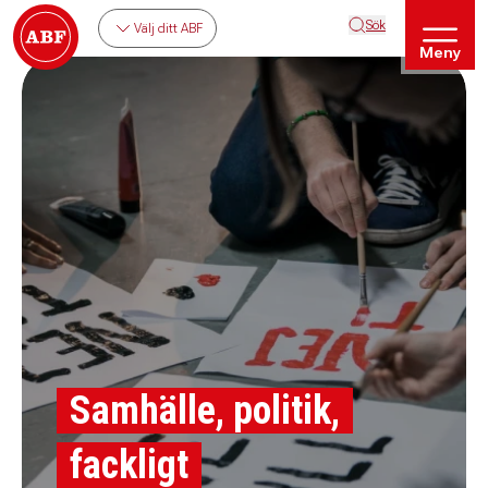
Sök
Välj ditt ABF
Meny
Samhälle, politik,
fackligt