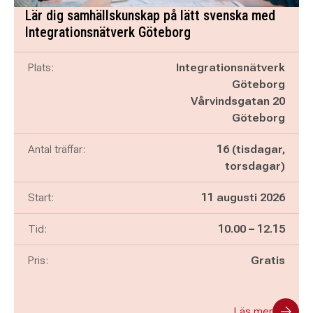
Lär dig samhällskunskap på lätt svenska med
Integrationsnätverk Göteborg
Plats:
Integrationsnätverk
Göteborg
Vårvindsgatan 20
Göteborg
Antal träffar:
16 (tisdagar,
torsdagar)
Start:
11 augusti 2026
Pågår mellan
och
Tid:
10.00
–
12.15
Pris:
Gratis
Läs mer