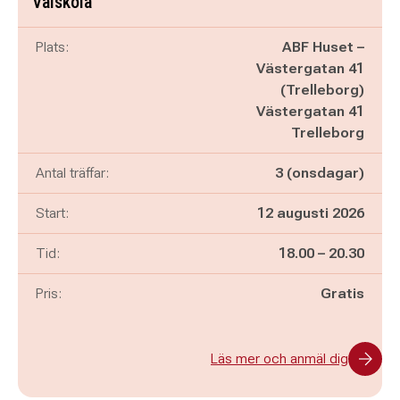
Valskola
Plats:
ABF Huset –
Västergatan 41
(Trelleborg)
Västergatan 41
Trelleborg
Antal träffar:
3 (onsdagar)
Start:
12 augusti 2026
Pågår mellan
och
Tid:
18.00
–
20.30
Pris:
Gratis
Läs mer och anmäl dig