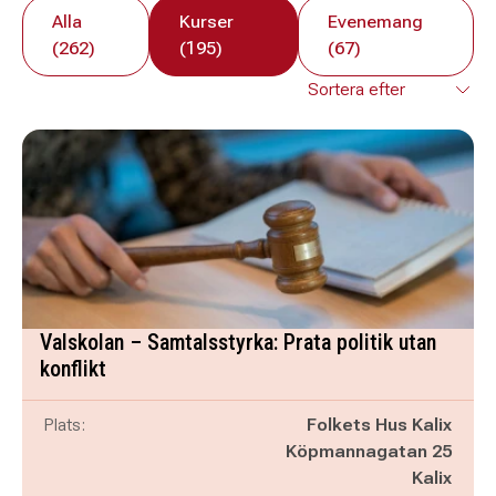
Alla
Kurser
Evenemang
(262)
(195)
(67)
Valskolan – Samtalsstyrka: Prata politik utan
konflikt
Plats:
Folkets Hus Kalix
Köpmannagatan 25
Kalix