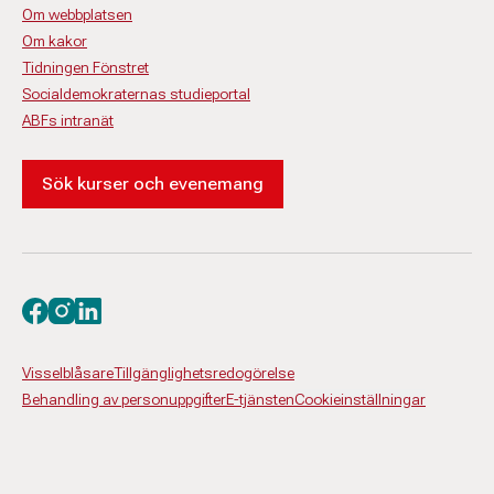
Om webbplatsen
Om kakor
Tidningen Fönstret
Socialdemokraternas studieportal
ABFs intranät
Sök kurser och evenemang
Besök oss på facebook
Besök oss på instagram
Besök oss på linkedin
Visselblåsare
Tillgänglighetsredogörelse
Behandling av personuppgifter
E-tjänsten
Cookieinställningar