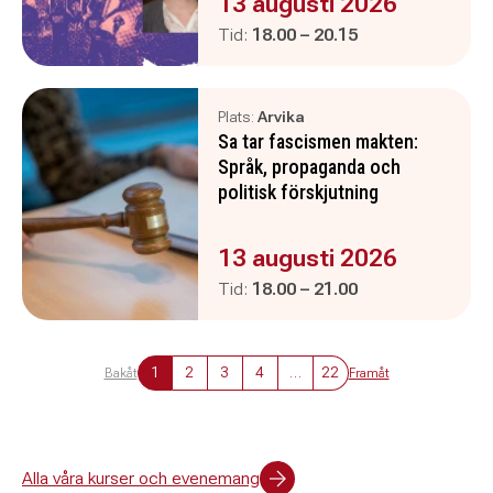
Evenemanget är :
13 augusti 2026
Pågår mellan
och
Tid:
18.00
–
20.15
Plats:
Arvika
Sa tar fascismen makten:
Språk, propaganda och
politisk förskjutning
Evenemanget är :
13 augusti 2026
Pågår mellan
och
Tid:
18.00
–
21.00
1
2
3
4
…
22
Bakåt
Framåt
Alla våra kurser och evenemang