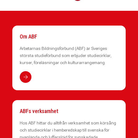
Om ABF
Arbetarnas Bildningsförbund (ABF) är Sveriges
största studieförbund som erbjuder studiecirklar,
kurser, föreläsningar och kulturarrangemang.
ABFs verksamhet
Hos ABF hittar du alltifrån verksamhet som körsång
och studiecirklar i hemberedskap till svenska för
nyanlända och luffarslöjd för synskadade.