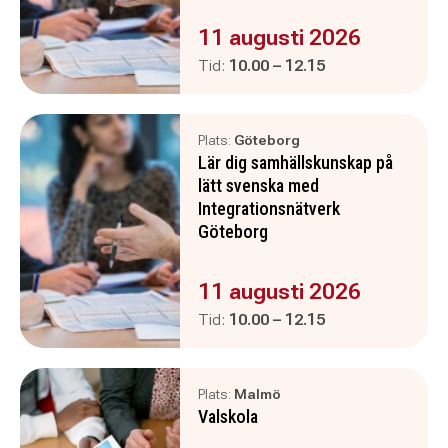
Evenemanget är :
11 augusti 2026
Pågår mellan
och
Tid:
10.00
–
12.15
Plats:
Göteborg
Lär dig samhällskunskap på
lätt svenska med
Integrationsnätverk
Göteborg
Evenemanget är :
11 augusti 2026
Pågår mellan
och
Tid:
10.00
–
12.15
Plats:
Malmö
Valskola