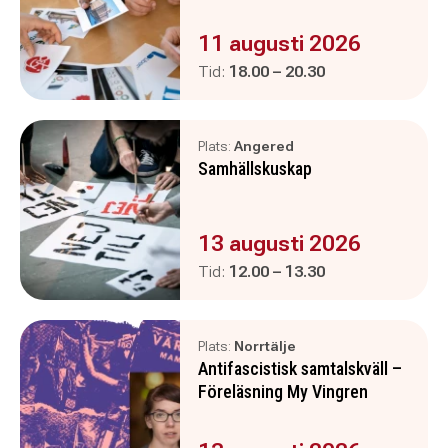
Evenemanget är :
11 augusti 2026
Pågår mellan
och
Tid:
18.00
–
20.30
Plats:
Angered
Samhällskuskap
Evenemanget är :
13 augusti 2026
Pågår mellan
och
Tid:
12.00
–
13.30
Plats:
Norrtälje
Antifascistisk samtalskväll –
Föreläsning My Vingren