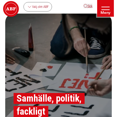
Sök
Välj ditt ABF
Meny
Samhälle, politik,
fackligt