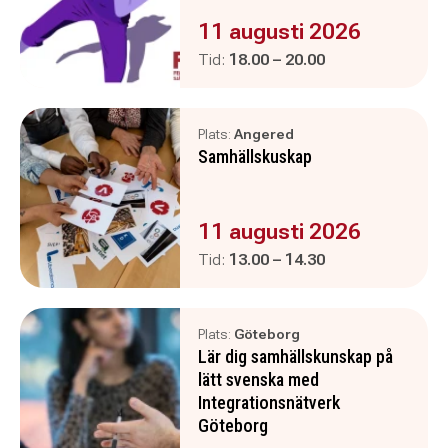
Evenemanget är :
11 augusti 2026
Pågår mellan
och
Tid:
18.00
–
20.00
Plats:
Angered
Samhällskuskap
Evenemanget är :
11 augusti 2026
Pågår mellan
och
Tid:
13.00
–
14.30
Plats:
Göteborg
Lär dig samhällskunskap på
lätt svenska med
Integrationsnätverk
Göteborg