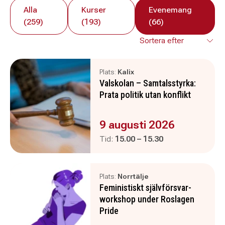
Alla
Kurser
Evenemang
(259)
(193)
(66)
Plats:
Kalix
Valskolan – Samtalsstyrka:
Prata politik utan konflikt
Evenemanget är :
9 augusti 2026
Pågår mellan
och
Tid:
15.00
–
15.30
Plats:
Norrtälje
Feministiskt självförsvar-
workshop under Roslagen
Pride