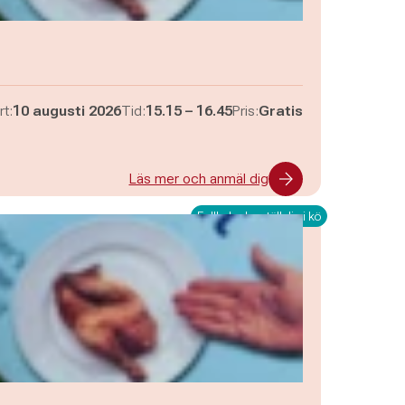
Pågår mellan
och
rt:
10 augusti 2026
Tid:
15.15
–
16.45
Pris:
Gratis
Läs mer och anmäl dig
Fullbokad – ställ dig i kö