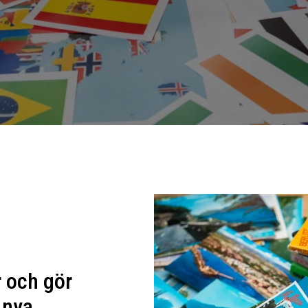
 och gör
 nya