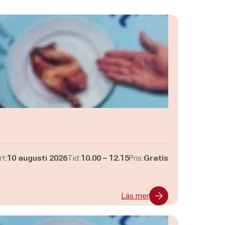
Pågår mellan
och
rt:
10 augusti 2026
Tid:
10.00
–
12.15
Pris:
Gratis
Läs mer