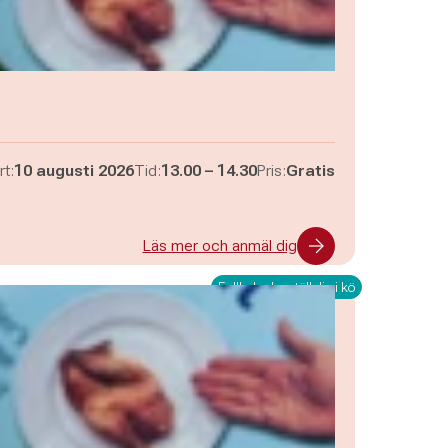
Pågår mellan
och
rt:
10 augusti 2026
Tid:
13.00
–
14.30
Pris:
Gratis
Läs mer och anmäl dig
Fullbokad – ställ dig i kö