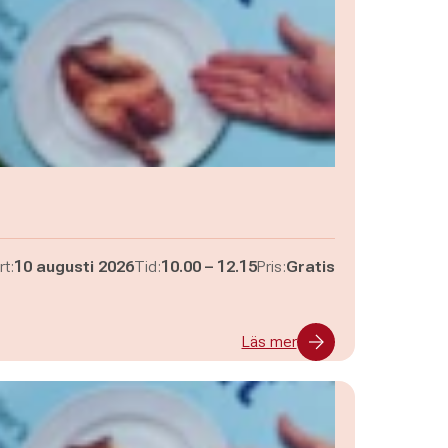
Pågår mellan
och
rt:
10 augusti 2026
Tid:
10.00
–
12.15
Pris:
Gratis
Läs mer