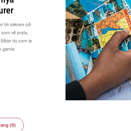
urer
r bli säkrare på
 som vill prata,
. Både du som är
pp gamla
ang (6)