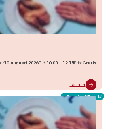
Pågår mellan
och
rt:
10 augusti 2026
Tid:
10.00
–
12.15
Pris:
Gratis
Läs mer
Fullbokad – ställ dig i kö