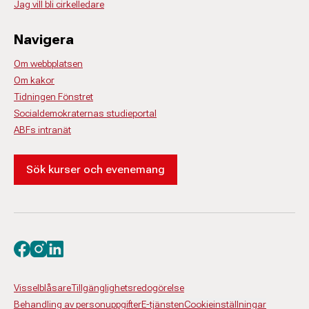
Jag vill bli cirkelledare
Navigera
Om webbplatsen
Om kakor
Tidningen Fönstret
Socialdemokraternas studieportal
ABFs intranät
Sök kurser och evenemang
Besök oss på facebook
Besök oss på instagram
Besök oss på linkedin
Visselblåsare
Tillgänglighetsredogörelse
Behandling av personuppgifter
E-tjänsten
Cookieinställningar