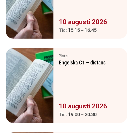
Evenemanget är :
10 augusti 2026
Pågår mellan
och
Tid:
15.15
–
16.45
Plats:
Engelska C1 – distans
Evenemanget är :
10 augusti 2026
Pågår mellan
och
Tid:
19.00
–
20.30