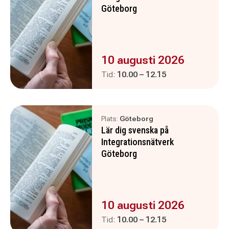
Göteborg
Evenemanget är :
10 augusti 2026
Pågår mellan
och
Tid:
10.00
–
12.15
Plats:
Göteborg
Lär dig svenska på
Integrationsnätverk
Göteborg
Evenemanget är :
10 augusti 2026
Pågår mellan
och
Tid:
10.00
–
12.15