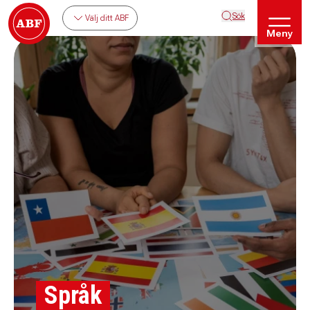
Sök
Välj ditt ABF
Meny
Språk