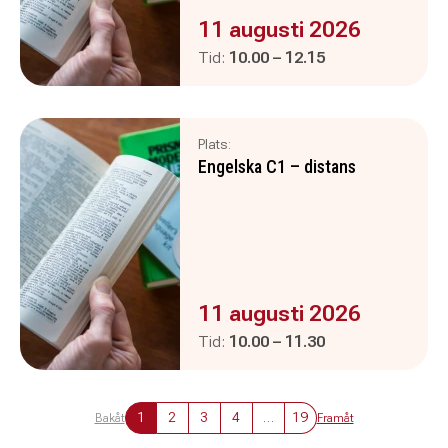
Evenemanget är :
11 augusti 2026
Pågår mellan
och
Tid:
10.00
–
12.15
Plats:
Engelska C1 – distans
Evenemanget är :
11 augusti 2026
Pågår mellan
och
Tid:
10.00
–
11.30
1
2
3
4
…
19
Bakåt
Framåt