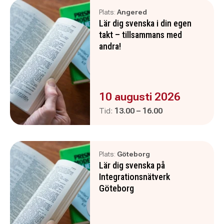
Plats:
Angered
Lär dig svenska i din egen
takt – tillsammans med
andra!
Evenemanget är :
10 augusti 2026
Pågår mellan
och
Tid:
13.00
–
16.00
Plats:
Göteborg
Lär dig svenska på
Integrationsnätverk
Göteborg