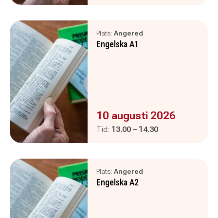
Plats:
Angered
Engelska A1
Evenemanget är :
10 augusti 2026
Pågår mellan
och
Tid:
13.00
–
14.30
Plats:
Angered
Engelska A2