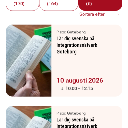
(170)
(164)
(6)
Plats:
Göteborg
Lär dig svenska på
Integrationsnätverk
Göteborg
Evenemanget är :
10 augusti 2026
Pågår mellan
och
Tid:
10.00
–
12.15
Plats:
Göteborg
Lär dig svenska på
Integrationsnätverk