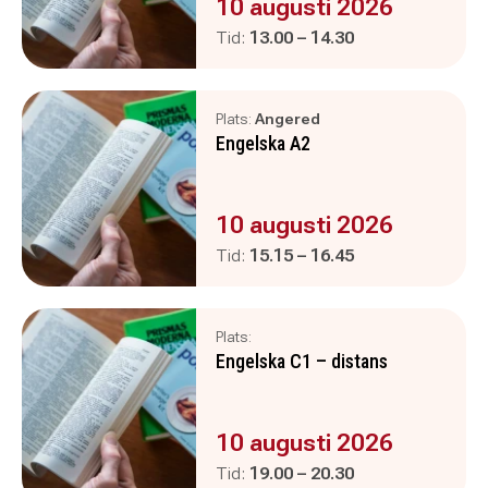
Evenemanget är :
10 augusti 2026
Pågår mellan
och
Tid:
13.00
–
14.30
Plats:
Angered
Engelska A2
Evenemanget är :
10 augusti 2026
Pågår mellan
och
Tid:
15.15
–
16.45
Plats:
Engelska C1 – distans
Evenemanget är :
10 augusti 2026
Pågår mellan
och
Tid:
19.00
–
20.30