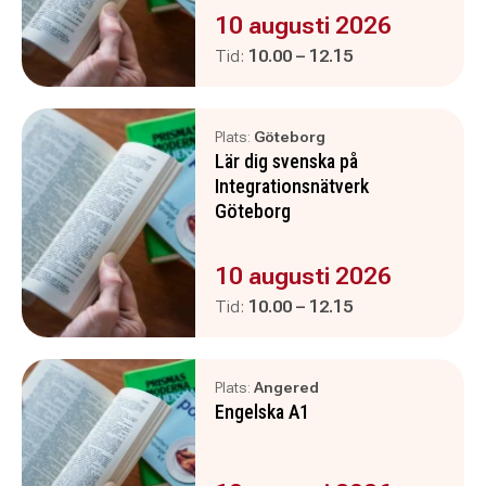
Evenemanget är :
10 augusti 2026
Pågår mellan
och
Tid:
10.00
–
12.15
Plats:
Göteborg
Lär dig svenska på
Integrationsnätverk
Göteborg
Evenemanget är :
10 augusti 2026
Pågår mellan
och
Tid:
10.00
–
12.15
Plats:
Angered
Engelska A1