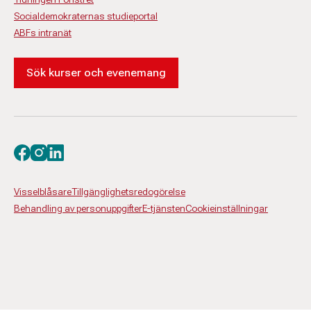
Socialdemokraternas studieportal
ABFs intranät
Sök kurser och evenemang
Besök oss på facebook
Besök oss på instagram
Besök oss på linkedin
Visselblåsare
Tillgänglighetsredogörelse
Behandling av personuppgifter
E-tjänsten
Cookieinställningar