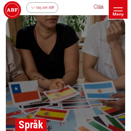
Sök
Välj ditt ABF
Meny
Språk