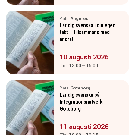
Plats:
Angered
Lär dig svenska i din egen
takt – tillsammans med
andra!
Evenemanget är :
10 augusti 2026
Pågår mellan
och
Tid:
13.00
–
16.00
Plats:
Göteborg
Lär dig svenska på
Integrationsnätverk
Göteborg
Evenemanget är :
11 augusti 2026
Pågår mellan
och