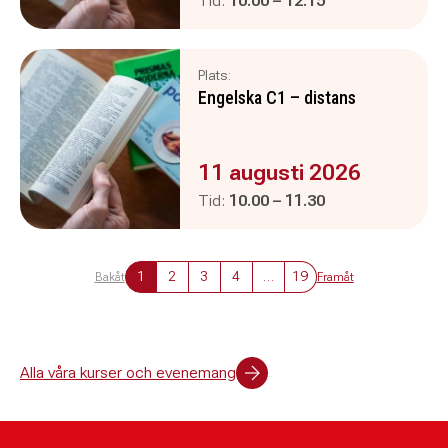
Tid:
10.00
–
12.15
Plats:
Engelska C1 – distans
Evenemanget är :
11 augusti 2026
Pågår mellan
och
Tid:
10.00
–
11.30
1
2
3
4
…
19
Bakåt
Framåt
Alla våra kurser och evenemang