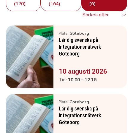
(170)
(164)
(6)
Plats:
Göteborg
Lär dig svenska på
Integrationsnätverk
Göteborg
Evenemanget är :
10 augusti 2026
Pågår mellan
och
Tid:
10.00
–
12.15
Plats:
Göteborg
Lär dig svenska på
Integrationsnätverk
Göteborg