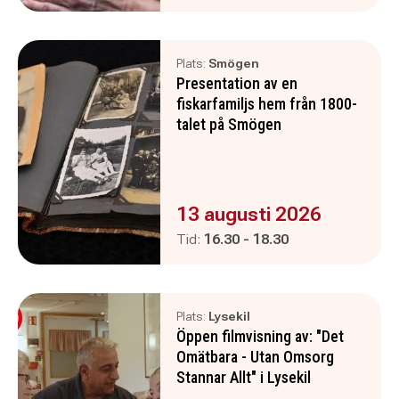
Plats:
Smögen
Presentation av en
fiskarfamiljs hem från 1800-
talet på Smögen
Evenemanget är :
13 augusti 2026
Pågår mellan
och
Tid:
16.30
-
18.30
Plats:
Lysekil
Öppen filmvisning av: "Det
Omätbara - Utan Omsorg
Stannar Allt" i Lysekil