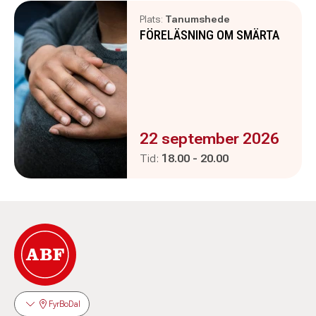
Plats:
Tanumshede
FÖRELÄSNING OM SMÄRTA
Evenemanget är :
22 september 2026
Pågår mellan
och
Tid:
18.00
-
20.00
FyrBoDal