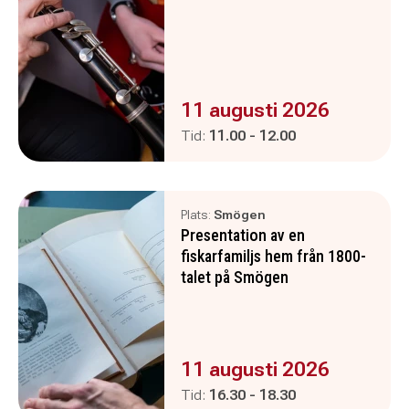
Evenemanget är :
11 augusti 2026
Pågår mellan
och
Tid:
11.00
-
12.00
Plats:
Smögen
Presentation av en
fiskarfamiljs hem från 1800-
talet på Smögen
Evenemanget är :
11 augusti 2026
Pågår mellan
och
Tid:
16.30
-
18.30