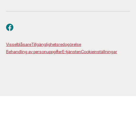
Besök oss på facebook
Visselblåsare
Tillgänglighetsredogörelse
Behandling av personuppgifter
E-tjänsten
Cookieinställningar