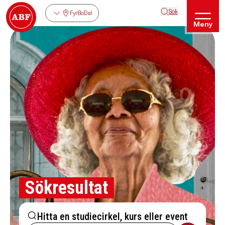
Sök
FyrBoDal
Meny
Sökresultat
Hitta en studiecirkel, kurs eller event