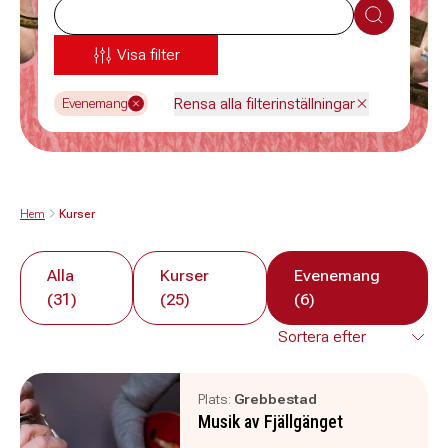
Sök
Visa filter
Rensa alla filterinställningar
Evenemang
Hem
Kurser
Alla
Kurser
Evenemang
(31)
(25)
(6)
Plats:
Grebbestad
Musik av Fjällgänget