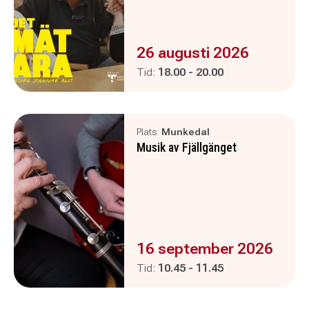
Evenemanget är :
26 augusti 2026
Pågår mellan
och
Tid:
18.00
-
20.00
Plats:
Munkedal
Musik av Fjällgänget
Evenemanget är :
16 september 2026
Pågår mellan
och
Tid:
10.45
-
11.45