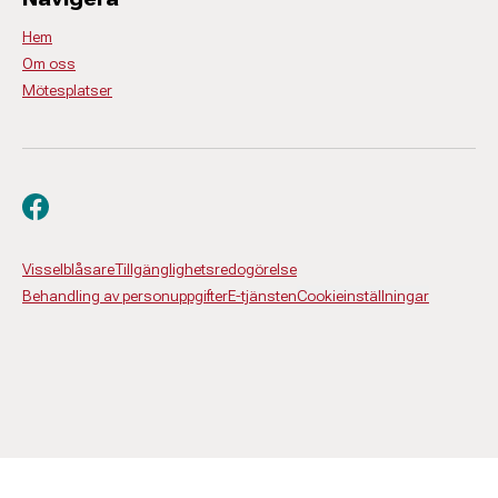
Hem
Om oss
Mötesplatser
Besök oss på facebook
Visselblåsare
Tillgänglighetsredogörelse
Behandling av personuppgifter
E-tjänsten
Cookieinställningar