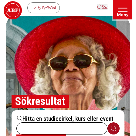
Sök
FyrBoDal
Meny
Sökresultat
Hitta en studiecirkel, kurs eller event
Sök