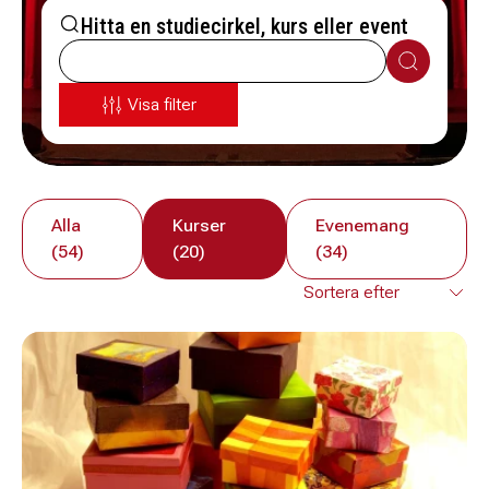
Hitta en studiecirkel, kurs eller event
Sök
Visa filter
Alla
Kurser
Evenemang
(54)
(20)
(34)