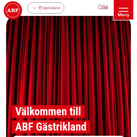
Sök
Gästrikland
Meny
Välkommen till
ABF Gästrikland