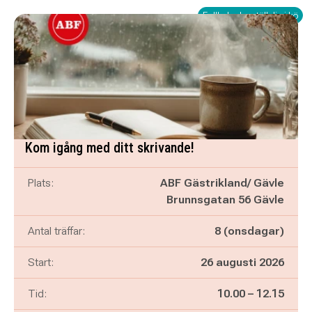
Fullbokad – ställ dig i kö
Kom igång med ditt skrivande!
Plats:
ABF Gästrikland/ Gävle
Brunnsgatan 56 Gävle
Antal träffar:
8 (onsdagar)
Start:
26 augusti 2026
Pågår mellan
och
Tid:
10.00
–
12.15