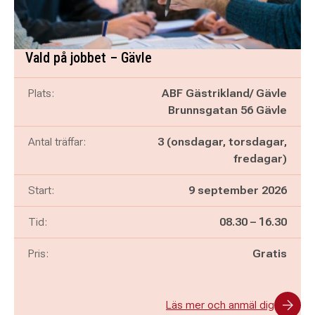
Vald på jobbet – Gävle
Plats:
ABF Gästrikland/ Gävle
Brunnsgatan 56 Gävle
Antal träffar:
3 (onsdagar, torsdagar,
fredagar)
Start:
9 september 2026
Pågår mellan
och
Tid:
08.30
–
16.30
Pris:
Gratis
Läs mer och anmäl dig