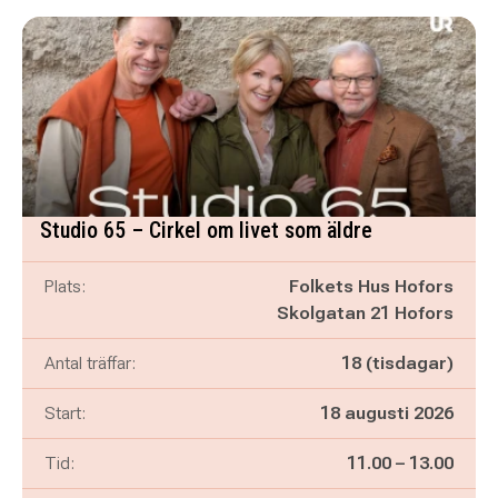
Studio 65 – Cirkel om livet som äldre
Plats:
Folkets Hus Hofors
Skolgatan 21 Hofors
Antal träffar:
18 (tisdagar)
Start:
18 augusti 2026
Pågår mellan
och
Tid:
11.00
–
13.00