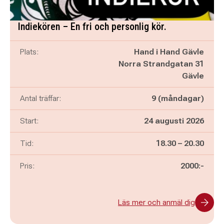
Indiekören – En fri och personlig kör.
Plats:
Hand i Hand Gävle
Norra Strandgatan 31
Gävle
Antal träffar:
9 (måndagar)
Start:
24 augusti 2026
Pågår mellan
och
Tid:
18.30
–
20.30
Pris:
2000:-
Läs mer och anmäl dig