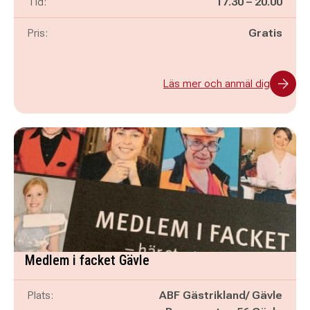
Pågår mellan
och
Tid:
17.30
–
20.00
Pris:
Gratis
Läs mer och anmäl dig
Medlem i facket Gävle
Plats:
ABF Gästrikland/ Gävle