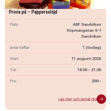
Prova på – Pappersslöjd
Plats:
ABF Sandviken
Köpmangatan 5-7
Sandviken
Antal träffar:
1 (tisdag)
Start:
11 augusti 2026
Pågår mellan
och
Tid:
18.00
–
21.00
Pris:
200:-
Läs mer och anmäl dig