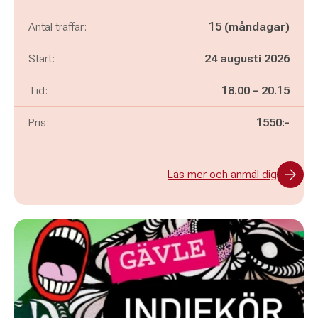
Antal träffar:
15 (måndagar)
Start:
24 augusti 2026
Pågår mellan
och
Tid:
18.00
–
20.15
Pris:
1550:-
Läs mer och anmäl dig