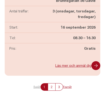
Brunnsgatan 56 Gävle
Antal träffar:
3 (onsdagar, torsdagar,
fredagar)
Start:
16 september 2026
Pågår mellan
och
Tid:
08.30
–
16.30
Pris:
Gratis
Läs mer och anmäl dig
1
2
3
Bakåt
Framåt