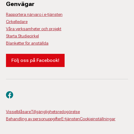
Genvägar
Rapportera närvaro i e-tjänsten
Cirkelledare
Våra verksamheter och projekt
Starta Studiecirkel
Blanketter för anställda
Följ oss på Facebook!
Besök oss på facebook
Visselblåsare
Tillgänglighetsredogörelse
Behandling av personuppgifter
E-tjänsten
Cookieinställningar