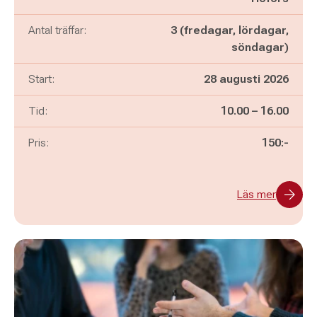
Antal träffar:
3 (fredagar, lördagar,
söndagar)
Start:
28 augusti 2026
Pågår mellan
och
Tid:
10.00
–
16.00
Pris:
150:-
Läs mer