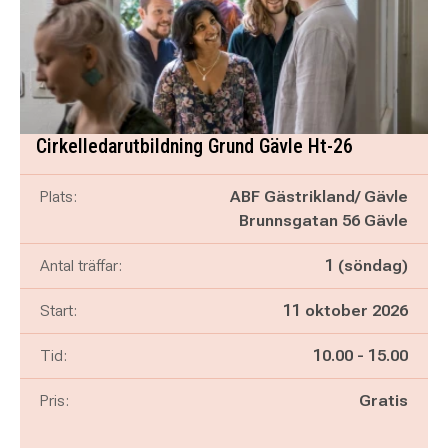
Cirkelledarutbildning Grund Gävle Ht-26
Plats:
ABF Gästrikland/ Gävle
Brunnsgatan 56 Gävle
Antal träffar:
1 (söndag)
Start:
11 oktober 2026
Pågår mellan
och
Tid:
10.00
-
15.00
Pris:
Gratis