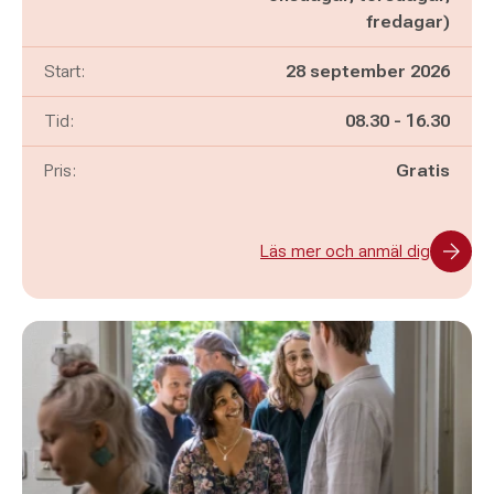
fredagar)
Start:
28 september 2026
Pågår mellan
och
Tid:
08.30
-
16.30
Pris:
Gratis
Läs mer och anmäl dig