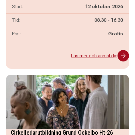
Start:
12 oktober 2026
Pågår mellan
och
Tid:
08.30
-
16.30
Pris:
Gratis
Läs mer och anmäl dig
Cirkelledarutbildning Grund Ockelbo Ht-26