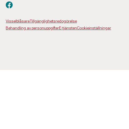
Besök oss på facebook
Visselblåsare
Tillgänglighetsredogörelse
Behandling av personuppgifter
E-tjänsten
Cookieinställningar