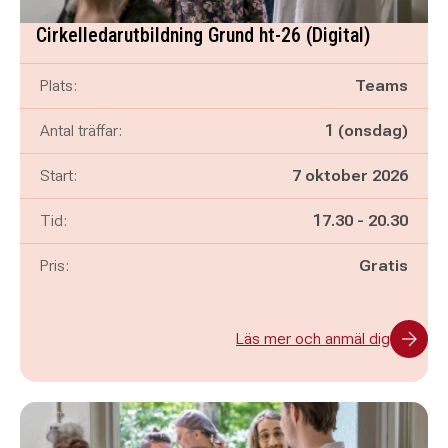
Cirkelledarutbildning Grund ht-26 (Digital)
Plats:
Teams
Antal träffar:
1 (onsdag)
Start:
7 oktober 2026
Pågår mellan
och
Tid:
17.30
-
20.30
Pris:
Gratis
Läs mer och anmäl dig