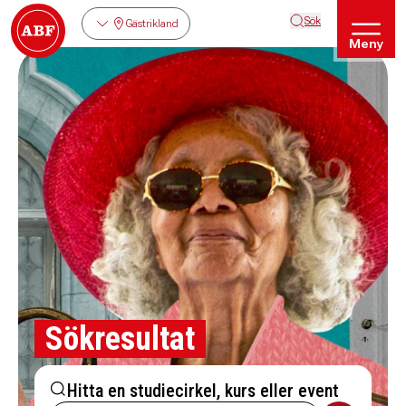
Sök
Gästrikland
Meny
Sökresultat
Hitta en studiecirkel, kurs eller event