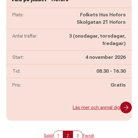
Plats:
Folkets Hus Hofors
Skolgatan 21 Hofors
Antal träffar:
3 (onsdagar, torsdagar,
fredagar)
Start:
4 november 2026
Pågår mellan
och
Tid:
08.30
-
16.30
Pris:
Gratis
Läs mer och anmäl dig
1
2
3
Bakåt
Framåt