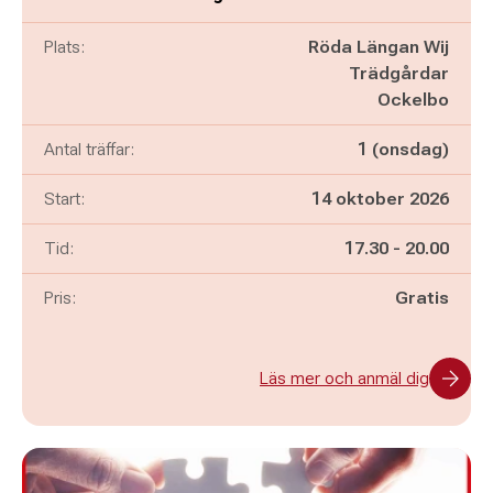
Plats:
Röda Längan Wij
Trädgårdar
Ockelbo
Antal träffar:
1 (onsdag)
Start:
14 oktober 2026
Pågår mellan
och
Tid:
17.30
-
20.00
Pris:
Gratis
Läs mer och anmäl dig