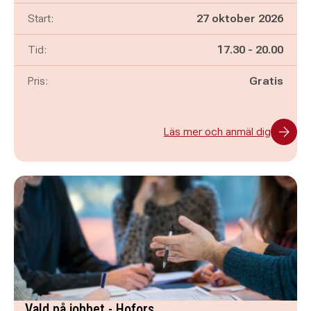
Start:
27 oktober 2026
Pågår mellan
och
Tid:
17.30
-
20.00
Pris:
Gratis
Läs mer och anmäl dig
Vald på jobbet - Hofors