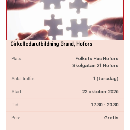
Cirkelledarutbildning Grund, Hofors
Plats:
Folkets Hus Hofors
Skolgatan 21 Hofors
Antal träffar:
1 (torsdag)
Start:
22 oktober 2026
Pågår mellan
och
Tid:
17.30
-
20.30
Pris:
Gratis