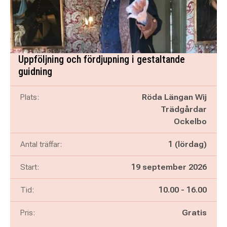
Uppföljning och fördjupning i gestaltande
guidning
Plats:
Röda Längan Wij
Trädgårdar
Ockelbo
Antal träffar:
1 (lördag)
Start:
19 september 2026
Pågår mellan
och
Tid:
10.00
-
16.00
Pris:
Gratis