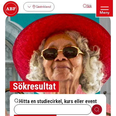
Sök
Gästrikland
Meny
Sökresultat
Hitta en studiecirkel, kurs eller event
Sök