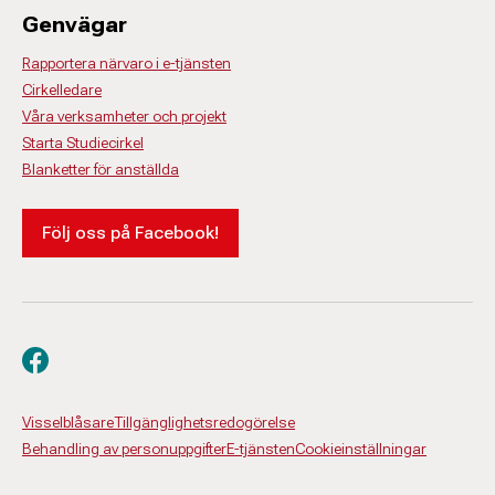
Genvägar
Rapportera närvaro i e-tjänsten
Cirkelledare
Våra verksamheter och projekt
Starta Studiecirkel
Blanketter för anställda
Följ oss på Facebook!
Besök oss på facebook
Visselblåsare
Tillgänglighetsredogörelse
Behandling av personuppgifter
E-tjänsten
Cookieinställningar