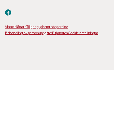
Besök oss på facebook
Visselblåsare
Tillgänglighetsredogörelse
Behandling av personuppgifter
E-tjänsten
Cookieinställningar