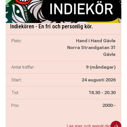
Indiekören - En fri och personlig kör.
Plats:
Hand i Hand Gävle
Norra Strandgatan 31
Gävle
Antal träffar:
9 (måndagar)
Start:
24 augusti 2026
Pågår mellan
och
Tid:
18.30
-
20.30
Pris:
2000:-
Läs mer och anmäl dig