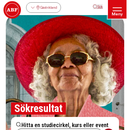
Sök
Gästrikland
Meny
Sökresultat
Hitta en studiecirkel, kurs eller event