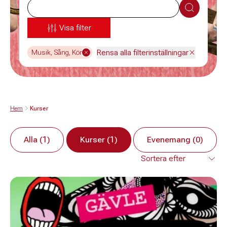
Sök
Visa filter
Rensa alla filterinställningar
Musik, Sång, Kör
Hem
Kurser
Alla (1)
Kurser (1)
Evenemang (0)