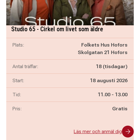
Studio 65 - Cirkel om livet som äldre
Plats:
Folkets Hus Hofors
Skolgatan 21 Hofors
Antal träffar:
18 (tisdagar)
Start:
18 augusti 2026
Pågår mellan
och
Tid:
11.00
-
13.00
Pris:
Gratis
Läs mer och anmäl dig