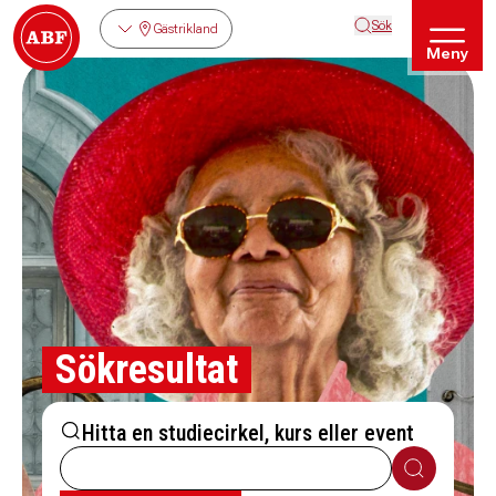
Sök
Gästrikland
Meny
Sökresultat
Hitta en studiecirkel, kurs eller event
Sök