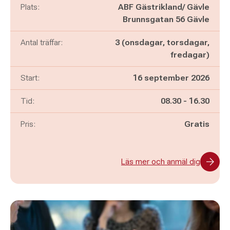
Plats:
ABF Gästrikland/ Gävle
Brunnsgatan 56 Gävle
Antal träffar:
3 (onsdagar, torsdagar,
fredagar)
Start:
16 september 2026
Pågår mellan
och
Tid:
08.30
-
16.30
Pris:
Gratis
Läs mer och anmäl dig