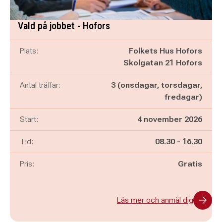
Vald på jobbet - Hofors
Plats:
Folkets Hus Hofors
Skolgatan 21 Hofors
Antal träffar:
3 (onsdagar, torsdagar,
fredagar)
Start:
4 november 2026
Pågår mellan
och
Tid:
08.30
-
16.30
Pris:
Gratis
Läs mer och anmäl dig