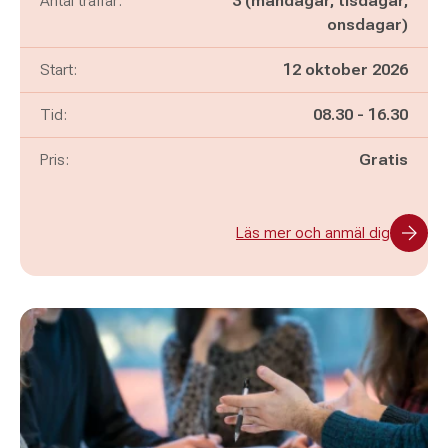
Antal träffar:
3 (måndagar, tisdagar,
onsdagar)
Start:
12 oktober 2026
Pågår mellan
och
Tid:
08.30
-
16.30
Pris:
Gratis
Läs mer och anmäl dig