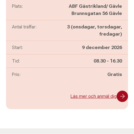
Plats:
ABF Gästrikland/ Gävle
Brunnsgatan 56 Gävle
Antal träffar:
3 (onsdagar, torsdagar,
fredagar)
Start:
9 december 2026
Pågår mellan
och
Tid:
08.30
-
16.30
Pris:
Gratis
Läs mer och anmäl dig