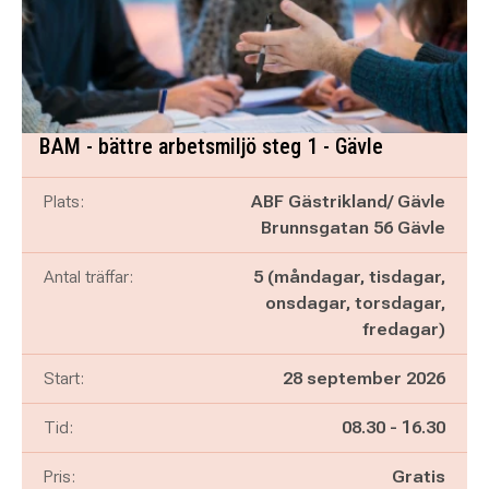
BAM - bättre arbetsmiljö steg 1 - Gävle
Plats:
ABF Gästrikland/ Gävle
Brunnsgatan 56 Gävle
Antal träffar:
5 (måndagar, tisdagar,
onsdagar, torsdagar,
fredagar)
Start:
28 september 2026
Pågår mellan
och
Tid:
08.30
-
16.30
Pris:
Gratis