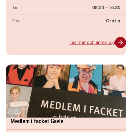
Pågår mellan
och
Tid:
08.30
-
16.30
Pris:
Gratis
Läs mer och anmäl dig
Medlem i facket Gävle