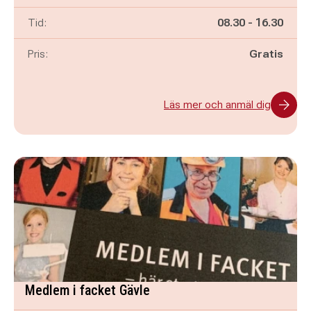
Pågår mellan
och
Tid:
08.30
-
16.30
Pris:
Gratis
Läs mer och anmäl dig
Medlem i facket Gävle