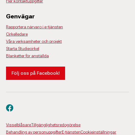
Fler kontaktuppgifter
Genvägar
Rapportera närvaro i e-tjänsten
Cirkelledare
Våra verksamheter och projekt
Starta Studiecirkel
Blanketter för anställda
Följ oss på Facebook!
Besök oss på facebook
Visselblåsare
Tillgänglighetsredogörelse
Behandling av personuppgifter
E-tjänsten
Cookieinställningar