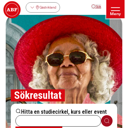
Sök
Gästrikland
Meny
Sökresultat
Hitta en studiecirkel, kurs eller event
Sök