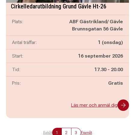
Cirkelledarutbildning Grund Gävle Ht-26
Plats:
ABF Gästrikland/ Gävle
Brunnsgatan 56 Gävle
Antal träffar:
1 (onsdag)
Start:
16 september 2026
Pågår mellan
och
Tid:
17.30
-
20.00
Pris:
Gratis
Läs mer och anmäl dig
1
2
3
Bakåt
Framåt