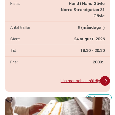
Plats:
Hand i Hand Gävle
Norra Strandgatan 31
Gävle
Antal träffar:
9 (måndagar)
Start:
24 augusti 2026
Pågår mellan
och
Tid:
18.30
-
20.30
Pris:
2000:-
Läs mer och anmäl dig
Få platser kvar