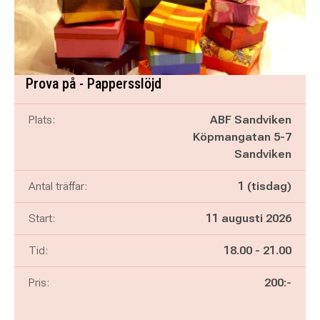
Prova på - Pappersslöjd
Plats:
ABF Sandviken
Köpmangatan 5-7
Sandviken
Antal träffar:
1 (tisdag)
Start:
11 augusti 2026
Pågår mellan
och
Tid:
18.00
-
21.00
Pris:
200:-