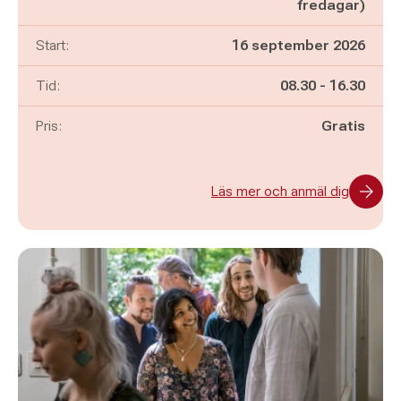
fredagar)
Start:
16 september 2026
Pågår mellan
och
Tid:
08.30
-
16.30
Pris:
Gratis
Läs mer och anmäl dig