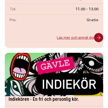
Pågår mellan
och
Tid:
11.00
-
13.00
Pris:
Gratis
Läs mer och anmäl dig
Indiekören - En fri och personlig kör.