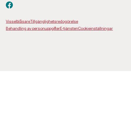
Besök oss på facebook
Visselblåsare
Tillgänglighetsredogörelse
Behandling av personuppgifter
E-tjänsten
Cookieinställningar