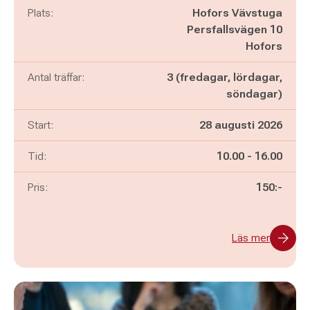
Plats:
Hofors Vävstuga
Persfallsvägen 10
Hofors
Antal träffar:
3 (fredagar, lördagar,
söndagar)
Start:
28 augusti 2026
Pågår mellan
och
Tid:
10.00
-
16.00
Pris:
150:-
Läs mer