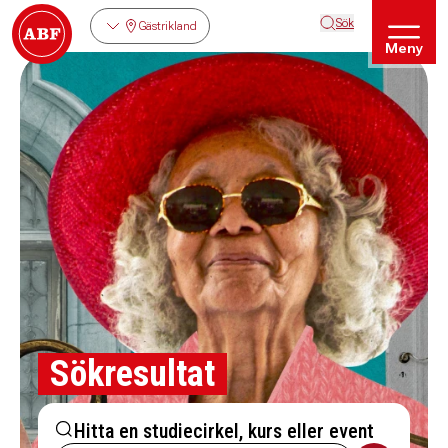
Sök
Gästrikland
Meny
Sökresultat
Hitta en studiecirkel, kurs eller event