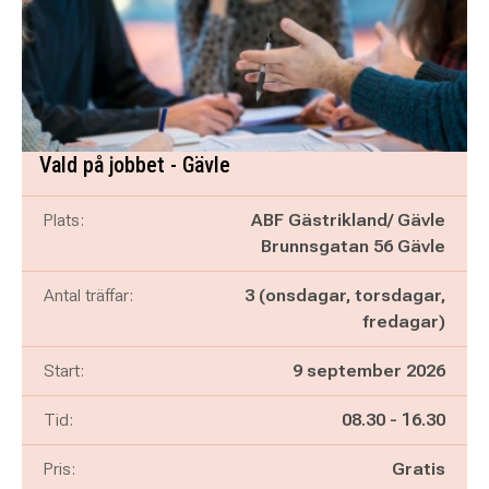
Vald på jobbet - Gävle
Plats:
ABF Gästrikland/ Gävle
Brunnsgatan 56 Gävle
Antal träffar:
3 (onsdagar, torsdagar,
fredagar)
Start:
9 september 2026
Pågår mellan
och
Tid:
08.30
-
16.30
Pris:
Gratis