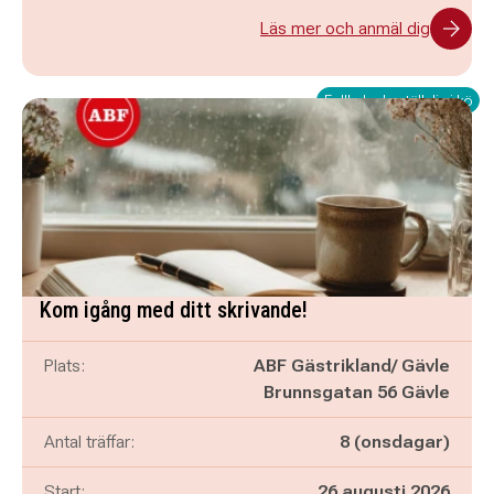
Läs mer och anmäl dig
Fullbokad - ställ dig i kö
Kom igång med ditt skrivande!
Plats:
ABF Gästrikland/ Gävle
Brunnsgatan 56 Gävle
Antal träffar:
8 (onsdagar)
Start:
26 augusti 2026