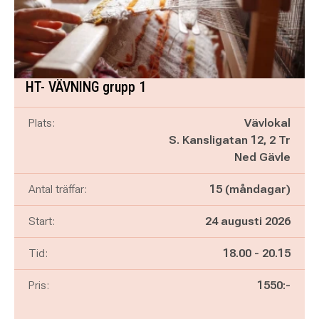
HT- VÄVNING grupp 1
Plats:
Vävlokal
S. Kansligatan 12, 2 Tr
Ned Gävle
Antal träffar:
15 (måndagar)
Start:
24 augusti 2026
Pågår mellan
och
Tid:
18.00
-
20.15
Pris:
1550:-