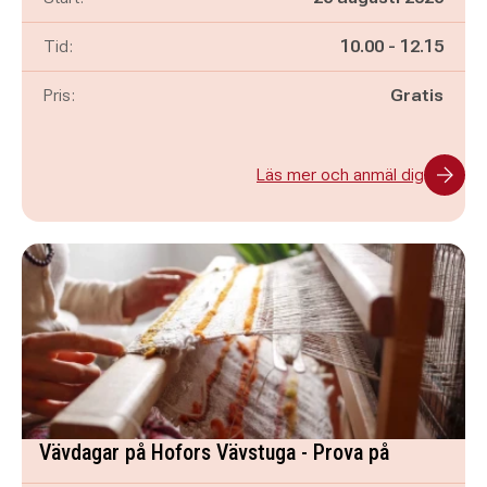
Pågår mellan
och
Tid:
10.00
-
12.15
Pris:
Gratis
Läs mer och anmäl dig
Vävdagar på Hofors Vävstuga - Prova på