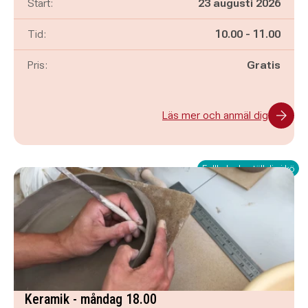
Start:
23 augusti 2026
Pågår mellan
och
Tid:
10.00
-
11.00
Pris:
Gratis
Läs mer och anmäl dig
Fullbokad - ställ dig i kö
Keramik - måndag 18.00