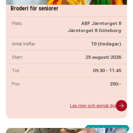
Broderi för seniorer
Plats:
ABF Järntorget 8
Järntorget 8 Göteborg
Antal träffar:
10 (tisdagar)
Start:
25 augusti 2026
Pågår mellan
och
Tid:
09.30
-
11.45
Pris:
250:-
Läs mer och anmäl dig
Fullbokad - ställ dig i kö