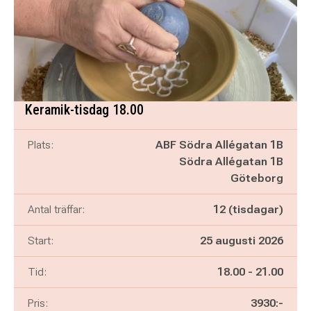
Keramik-tisdag 18.00
Plats:
ABF Södra Allégatan 1B
Södra Allégatan 1B
Göteborg
Antal träffar:
12 (tisdagar)
Start:
25 augusti 2026
Pågår mellan
och
Tid:
18.00
-
21.00
Pris:
3930:-