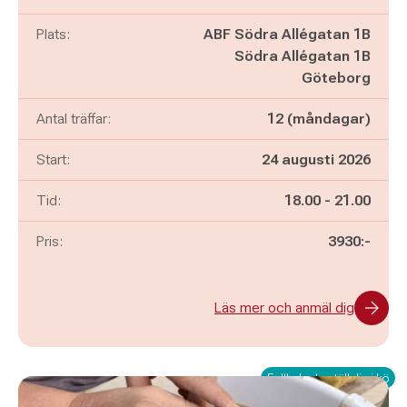
Plats:
ABF Södra Allégatan 1B
Södra Allégatan 1B
Göteborg
Antal träffar:
12 (måndagar)
Start:
24 augusti 2026
Pågår mellan
och
Tid:
18.00
-
21.00
Pris:
3930:-
Läs mer och anmäl dig
Fullbokad - ställ dig i kö