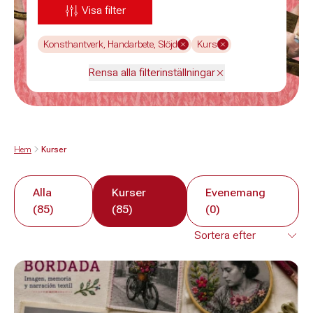
Visa filter
Konsthantverk, Handarbete, Slöjd
Kurs
Rensa alla filterinställningar
Hem
Kurser
Alla
Kurser
Evenemang
(85)
(85)
(0)