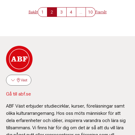
1
2
3
4
...
10
Bakåt
Framåt
Väst
Gå till abf.se
ABF Väst erbjuder studiecirklar, kurser, föreläsningar samt
olika kulturarrangemang. Hos oss möts människor för att
dela erfarenheter och idéer, inspirera varandra och lära sig
tillsammans. Vi finns här för dig om det är så att du vill lära
dig något nytt eller representerar en förening som vill