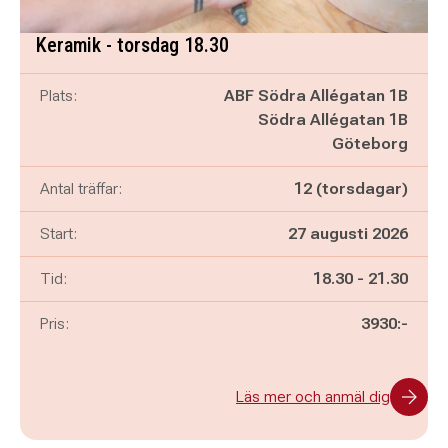
Keramik - torsdag 18.30
Plats:
ABF Södra Allégatan 1B
Södra Allégatan 1B
Göteborg
Antal träffar:
12 (torsdagar)
Start:
27 augusti 2026
Pågår mellan
och
Tid:
18.30
-
21.30
Pris:
3930:-
Läs mer och anmäl dig