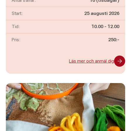
Antal träffar:
10 (tisdagar)
Start:
25 augusti 2026
Pågår mellan
och
Tid:
10.00
-
12.00
Pris:
250:-
Läs mer och anmäl dig