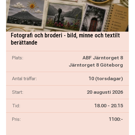
Fotografi och broderi - bild, minne och textilt
berättande
Plats:
ABF Järntorget 8
Järntorget 8 Göteborg
Antal träffar:
10 (torsdagar)
Start:
20 augusti 2026
Pågår mellan
och
Tid:
18.00
-
20.15
Pris:
1100:-