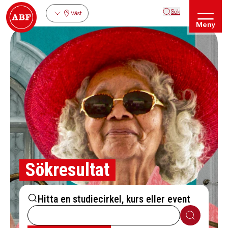
Sök
Väst
Meny
Sökresultat
Hitta en studiecirkel, kurs eller event
Sök