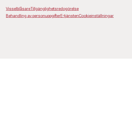
Visselblåsare
Tillgänglighetsredogörelse
Behandling av personuppgifter
E-tjänsten
Cookieinställningar