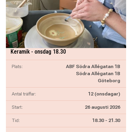
Keramik - onsdag 18.30
Plats:
ABF Södra Allégatan 1B
Södra Allégatan 1B
Göteborg
Antal träffar:
12 (onsdagar)
Start:
26 augusti 2026
Pågår mellan
och
Tid:
18.30
-
21.30