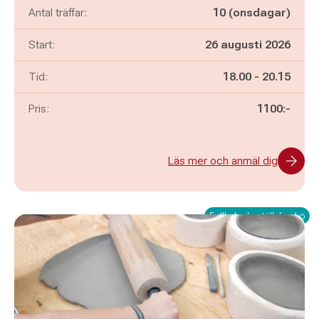
Antal träffar:
10 (onsdagar)
Start:
26 augusti 2026
Pågår mellan
och
Tid:
18.00
-
20.15
Pris:
1100:-
Läs mer och anmäl dig
Fullbokad - ställ dig i kö