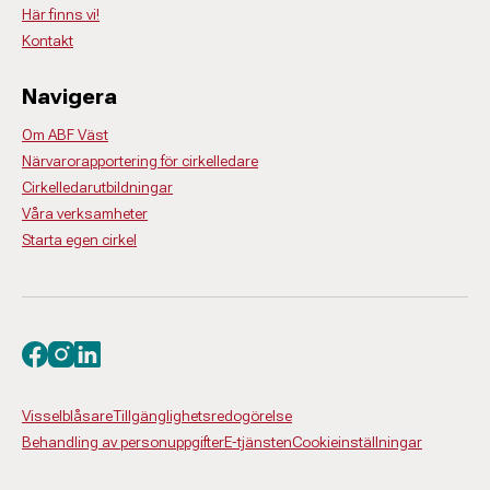
Här finns vi!
Kontakt
Navigera
Om ABF Väst
Närvarorapportering för cirkelledare
Cirkelledarutbildningar
Våra verksamheter
Starta egen cirkel
Besök oss på facebook
Besök oss på instagram
Besök oss på linkedin
Visselblåsare
Tillgänglighetsredogörelse
Behandling av personuppgifter
E-tjänsten
Cookieinställningar