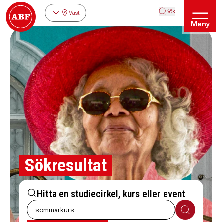
Sök
Väst
Meny
Sökresultat
Hitta en studiecirkel, kurs eller event
Sök