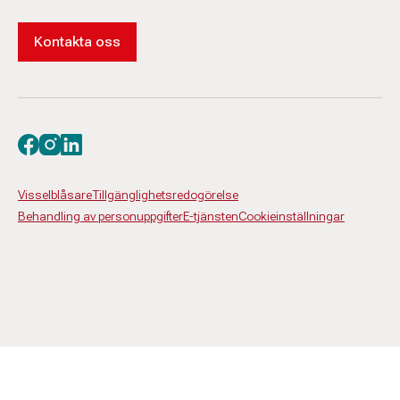
Kontakta oss
Besök oss på facebook
Besök oss på instagram
Besök oss på linkedin
Visselblåsare
Tillgänglighetsredogörelse
Behandling av personuppgifter
E-tjänsten
Cookieinställningar