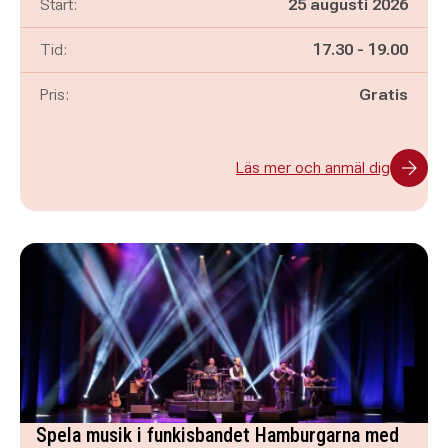
Start:
25 augusti 2026
Pågår mellan
och
Tid:
17.30
-
19.00
Pris:
Gratis
Läs mer och anmäl dig
Spela musik i funkisbandet Hamburgarna med