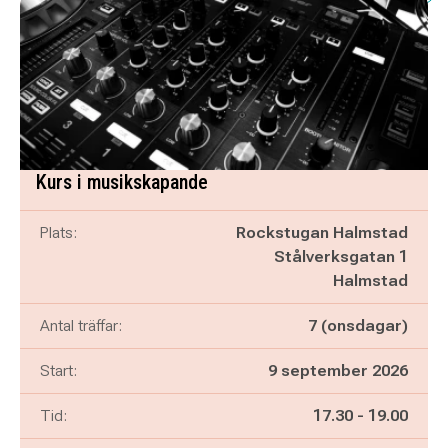
Kurs i musikskapande
Plats:
Rockstugan Halmstad
Stålverksgatan 1
Halmstad
Antal träffar:
7 (onsdagar)
Start:
9 september 2026
Pågår mellan
och
Tid:
17.30
-
19.00