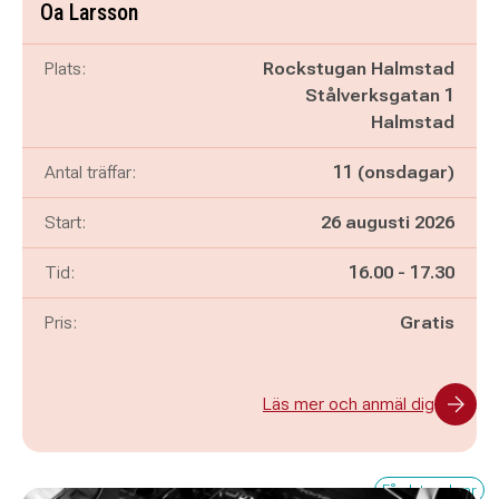
Oa Larsson
Plats:
Rockstugan Halmstad
Stålverksgatan 1
Halmstad
Antal träffar:
11 (onsdagar)
Start:
26 augusti 2026
Pågår mellan
och
Tid:
16.00
-
17.30
Pris:
Gratis
Läs mer och anmäl dig
Få platser kvar