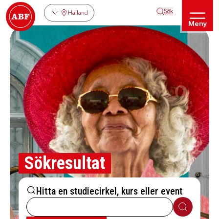
Sök
Halland
Meny
Sökresultat
Hitta en studiecirkel, kurs eller event
Sök