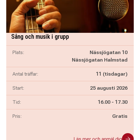
Sång och musik i grupp
Plats:
Nässjögatan 10
Nässjögatan Halmstad
Antal träffar:
11 (tisdagar)
Start:
25 augusti 2026
Pågår mellan
och
Tid:
16.00
-
17.30
Pris:
Gratis
Läs mer och anmäl dig