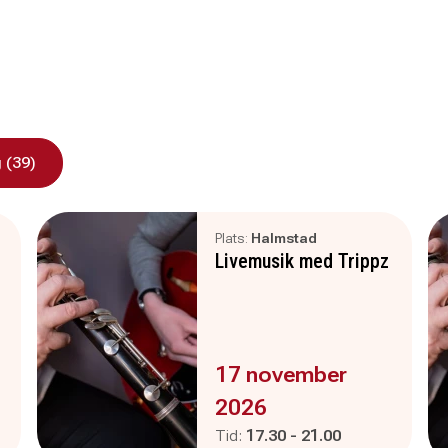
 (39)
Plats:
Halmstad
Livemusik med Trippz
Evenemanget är :
17 november
2026
Pågår mellan
och
Tid:
17.30
-
21.00