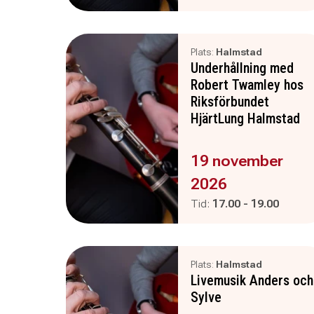
Plats:
Halmstad
Underhållning med
Robert Twamley hos
Riksförbundet
HjärtLung Halmstad
Evenemanget är :
19 november
2026
Pågår mellan
och
Tid:
17.00
-
19.00
Plats:
Halmstad
Livemusik Anders och
Sylve