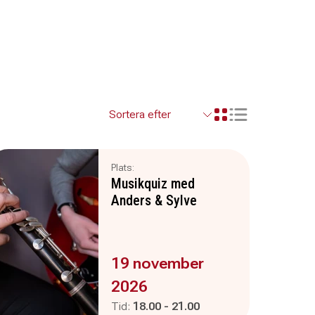
Visa resultaten so
Visa resultaten i ett r
Plats:
Musikquiz med
Anders & Sylve
Evenemanget är :
19 november
2026
Pågår mellan
och
Tid:
18.00
-
21.00