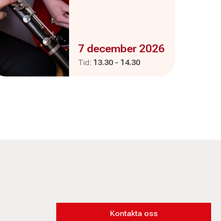
Evenemanget är :
7 december 2026
Pågår mellan
och
Tid:
13.30
-
14.30
Kontakta oss