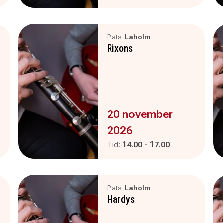
Plats:
Laholm
Rixons
Evenemanget är :
20 november
2026
Pågår mellan
och
Tid:
14.00
-
17.00
Plats:
Laholm
Hardys