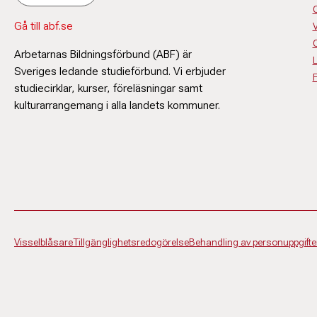
Gå till abf.se
V
O
Arbetarnas Bildningsförbund (ABF) är
L
Sveriges ledande studieförbund. Vi erbjuder
F
studiecirklar, kurser, föreläsningar samt
kulturarrangemang i alla landets kommuner.
Visselblåsare
Tillgänglighetsredogörelse
Behandling av personuppgifte