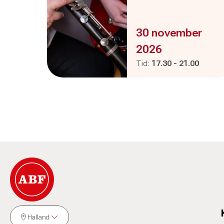
Evenemanget är :
30 november
2026
Pågår mellan
och
Tid:
17.30
-
21.00
Halland