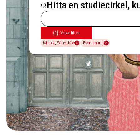
Hitta en studiecirkel, k
Visa filter
Musik, Sång, Kör
Evenemang