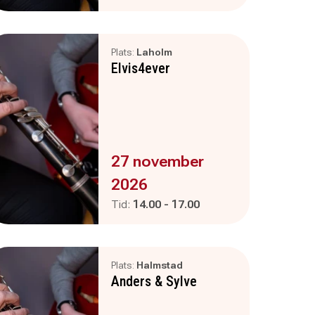
Plats:
Laholm
Elvis4ever
Evenemanget är :
27 november
2026
Pågår mellan
och
Tid:
14.00
-
17.00
Plats:
Halmstad
Anders & Sylve