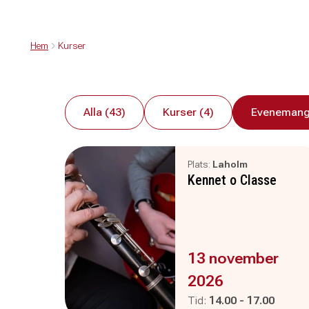
Hem
Kurser
Alla (43)
Kurser (4)
Evenemang
Plats:
Laholm
Kennet o Classe
Evenemanget är :
13 november
2026
Pågår mellan
och
Tid:
14.00
-
17.00