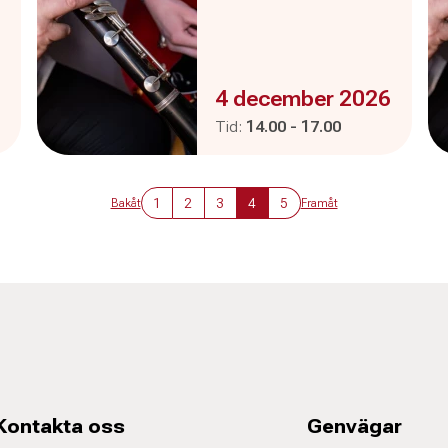
Evenemanget är :
4 december 2026
Pågår mellan
och
Tid:
14.00
-
17.00
1
2
3
4
5
Bakåt
Framåt
Kontakta oss
Genvägar