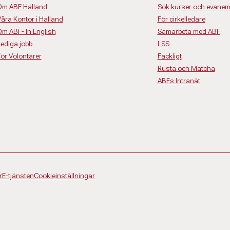
Om ABF Halland
Sök kurser och evane
åra Kontor i Halland
För cirkelledare
m ABF- In English
Samarbeta med ABF
ediga jobb
LSS
ör Volontärer
Fackligt
Rusta och Matcha
ABFs Intranät
r
E-tjänsten
Cookieinställningar