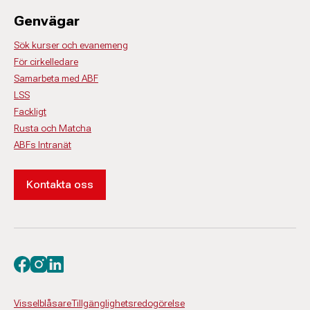
Genvägar
Sök kurser och evanemeng
För cirkelledare
Samarbeta med ABF
LSS
Fackligt
Rusta och Matcha
ABFs Intranät
Kontakta oss
Besök oss på facebook
Besök oss på instagram
Besök oss på linkedin
Visselblåsare
Tillgänglighetsredogörelse