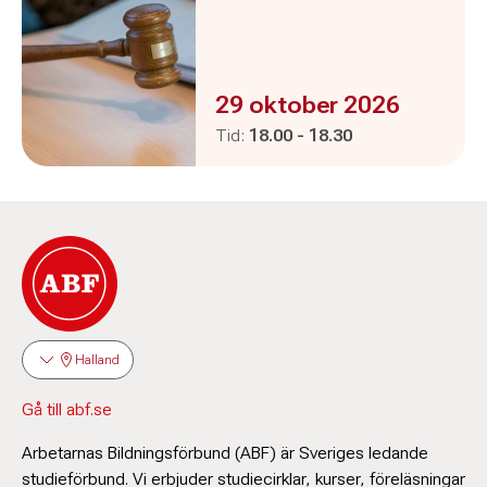
Evenemanget är :
29 oktober 2026
Pågår mellan
och
Tid:
18.00
-
18.30
Halland
Gå till abf.se
Arbetarnas Bildningsförbund (ABF) är Sveriges ledande
studieförbund. Vi erbjuder studiecirklar, kurser, föreläsningar