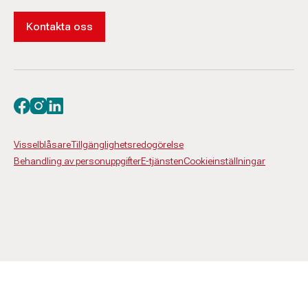
Kontakta oss
Besök oss på facebook
Besök oss på instagram
Besök oss på linkedin
Visselblåsare
Tillgänglighetsredogörelse
Behandling av personuppgifter
E-tjänsten
Cookieinställningar