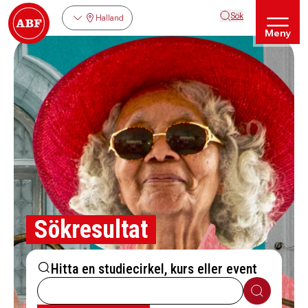
Sök
Halland
Meny
Sökresultat
Hitta en studiecirkel, kurs eller event
Sök