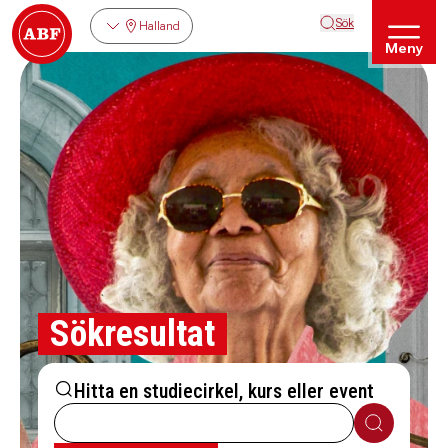
Sök
Halland
Meny
Sökresultat
Hitta en studiecirkel, kurs eller event
Sök