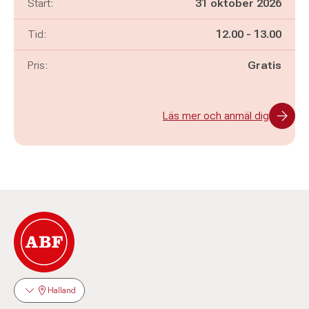
Start:
31 oktober 2026
Pågår mellan
och
Tid:
12.00
-
13.00
Pris:
Gratis
Läs mer och anmäl dig
Halland