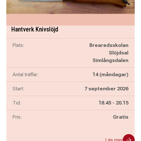
Hantverk Knivslöjd
Plats:
Brearedsskolan
Slöjdsal
Simlångsdalen
Antal träffar:
14 (måndagar)
Start:
7 september 2026
Pågår mellan
och
Tid:
18.45
-
20.15
Pris:
Gratis
Läs mer