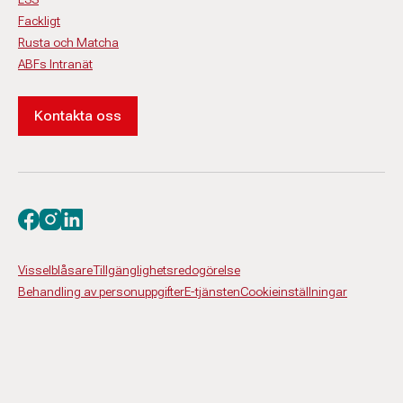
Fackligt
Rusta och Matcha
ABFs Intranät
Kontakta oss
Besök oss på facebook
Besök oss på instagram
Besök oss på linkedin
Visselblåsare
Tillgänglighetsredogörelse
Behandling av personuppgifter
E-tjänsten
Cookieinställningar