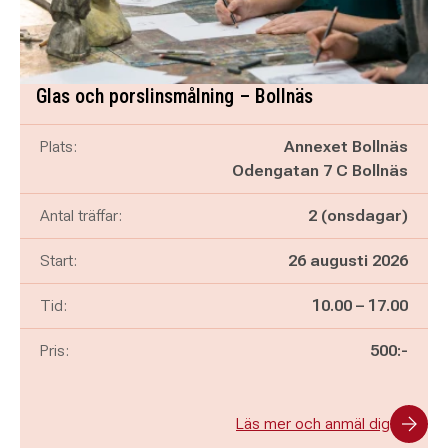
Glas och porslinsmålning – Bollnäs
Plats:
Annexet Bollnäs
Odengatan 7 C Bollnäs
Antal träffar:
2 (onsdagar)
Start:
26 augusti 2026
Pågår mellan
och
Tid:
10.00
–
17.00
Pris:
500:-
Läs mer och anmäl dig