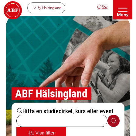
Sök
Hälsingland
Meny
ABF Hälsingland
Hitta en studiecirkel, kurs eller event
Sök
Visa filter