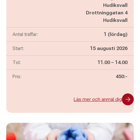
Hudiksvall
Drottninggatan 4
Hudiksvall
Antal träffar:
1 (lördag)
Start:
15 augusti 2026
Pågår mellan
och
Tid:
11.00
–
14.00
Pris:
450:-
Läs mer och anmäl dig