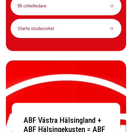
Bli cirkelledare
Starta studiecirkel
ABF Västra Hälsingland +
ABF Hälsingekusten = ABF