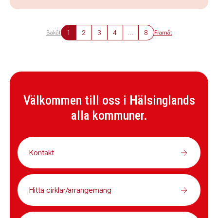
1
2
3
4
…
8
Bakåt
Framåt
Välkommen till oss i Hälsinglands
alla kommuner.
Kontakt
Hitta cirklar/arrangemang