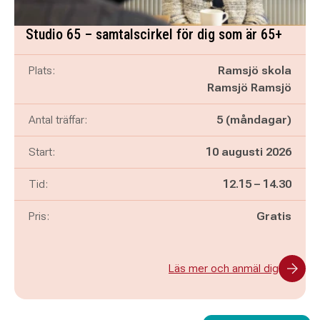
Studio 65 – samtalscirkel för dig som är 65+
Plats:
Ramsjö skola
Ramsjö Ramsjö
Antal träffar:
5 (måndagar)
Start:
10 augusti 2026
Pågår mellan
och
Tid:
12.15
–
14.30
Pris:
Gratis
Läs mer och anmäl dig