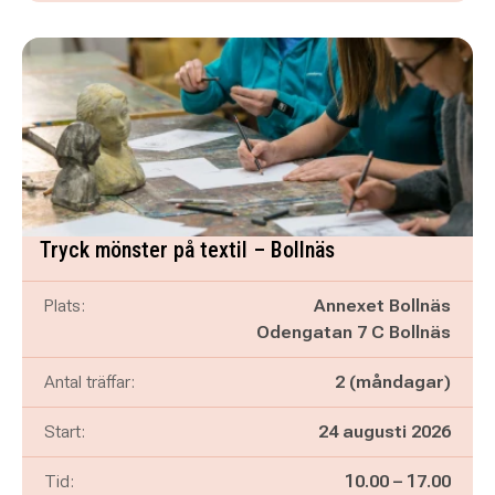
Tryck mönster på textil – Bollnäs
Plats:
Annexet Bollnäs
Odengatan 7 C Bollnäs
Antal träffar:
2 (måndagar)
Start:
24 augusti 2026
Pågår mellan
och
Tid:
10.00
–
17.00