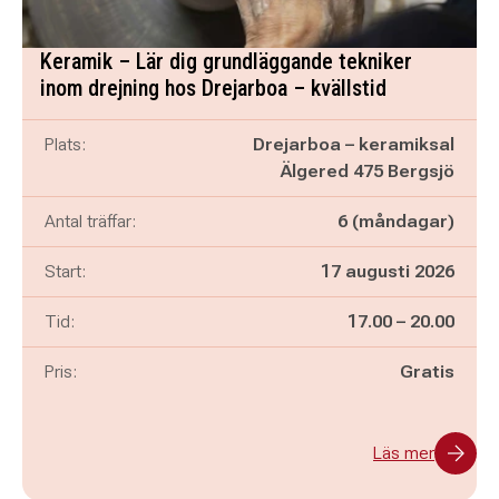
Keramik – Lär dig grundläggande tekniker
inom drejning hos Drejarboa – kvällstid
Plats:
Drejarboa – keramiksal
Älgered 475 Bergsjö
Antal träffar:
6 (måndagar)
Start:
17 augusti 2026
Pågår mellan
och
Tid:
17.00
–
20.00
Pris:
Gratis
Läs mer