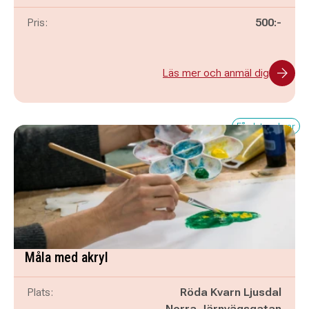
Pris:
500:-
Läs mer och anmäl dig
Få platser kvar
Måla med akryl
Plats:
Röda Kvarn Ljusdal
Norra Järnvägsgatan