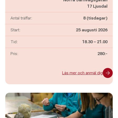
17 Ljusdal
Antal träffar:
8 (tisdagar)
Start:
25 augusti 2026
Pågår mellan
och
Tid:
18.30
–
21.00
Pris:
280:-
Läs mer och anmäl dig