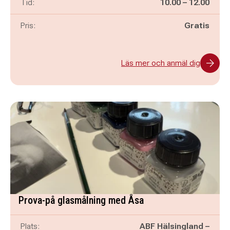
Pågår mellan
och
Tid:
10.00
–
12.00
Pris:
Gratis
Läs mer och anmäl dig
Prova-på glasmålning med Åsa
Plats:
ABF Hälsingland –