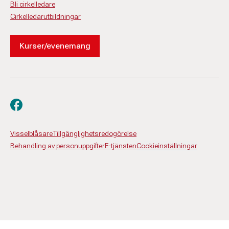
Bli cirkelledare
Cirkelledarutbildningar
Kurser/evenemang
Besök oss på facebook
Visselblåsare
Tillgänglighetsredogörelse
Behandling av personuppgifter
E-tjänsten
Cookieinställningar