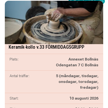
Fullbokad – ställ dig i kö
Keramik-kollo v.33 FÖRMIDDAGSGRUPP
Plats:
Annexet Bollnäs
Odengatan 7 C Bollnäs
Antal träffar:
5 (måndagar, tisdagar,
onsdagar, torsdagar,
fredagar)
Start:
10 augusti 2026