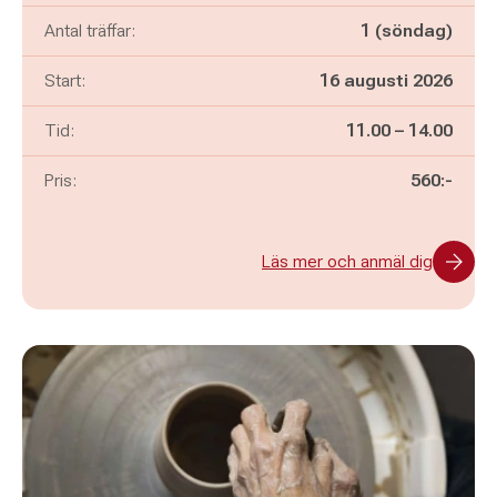
Antal träffar:
1 (söndag)
Start:
16 augusti 2026
Pågår mellan
och
Tid:
11.00
–
14.00
Pris:
560:-
Läs mer och anmäl dig