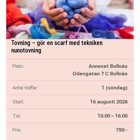
Tovning – gör en scarf med tekniken
nunotovning
Plats:
Annexet Bollnäs
Odengatan 7 C Bollnäs
Antal träffar:
1 (söndag)
Start:
16 augusti 2026
Pågår mellan
och
Tid:
10.00
–
16.00
Pris:
750:-