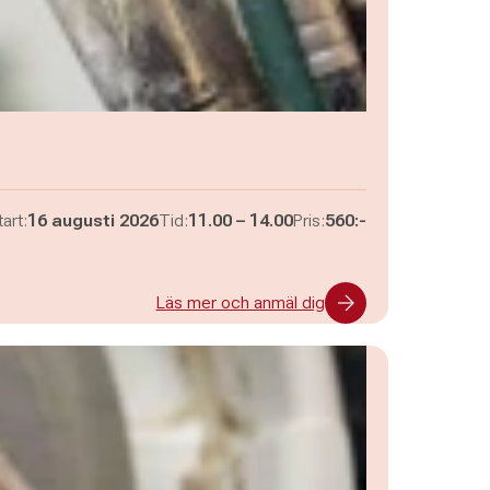
Pågår mellan
och
art:
16 augusti 2026
Tid:
11.00
–
14.00
Pris:
560:-
Läs mer och anmäl dig