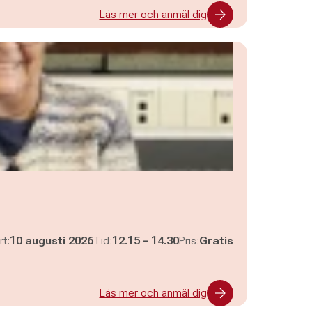
Läs mer och anmäl dig
Pågår mellan
och
rt:
10 augusti 2026
Tid:
12.15
–
14.30
Pris:
Gratis
Läs mer och anmäl dig