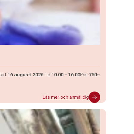
Pågår mellan
och
art:
16 augusti 2026
Tid:
10.00
–
16.00
Pris:
750:-
Läs mer och anmäl dig