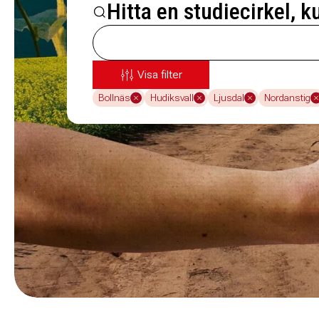
Hitta en studiecirkel, k
Visa filter
Bollnäs
Hudiksvall
Ljusdal
Nordanstig