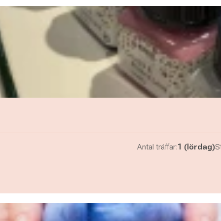
Antal träffar:
1 (lördag)
St