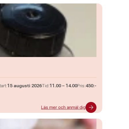
Pågår mellan
och
art:
15 augusti 2026
Tid:
11.00
–
14.00
Pris:
450:-
Läs mer och anmäl dig