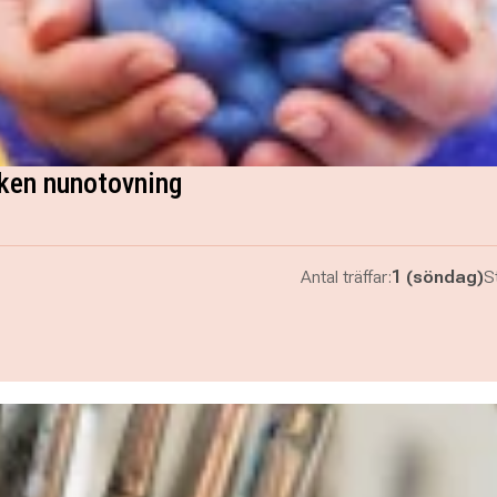
iken nunotovning
Antal träffar:
1 (söndag)
St