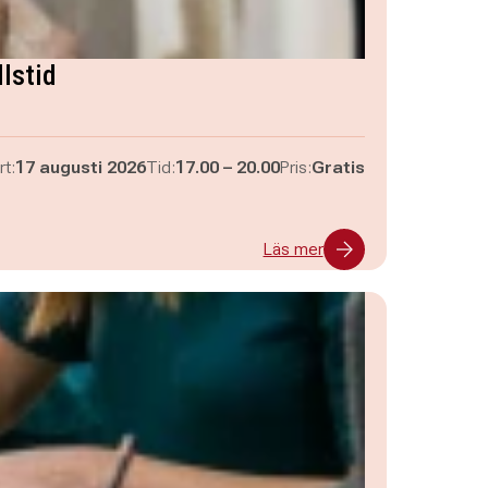
lstid
Pågår mellan
och
rt:
17 augusti 2026
Tid:
17.00
–
20.00
Pris:
Gratis
Läs mer