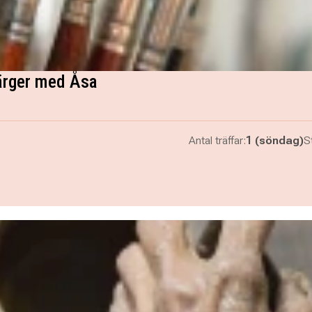
ärger med Åsa
Antal träffar:
1 (söndag)
St