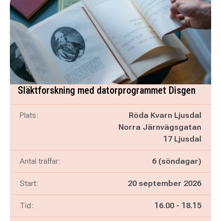
Släktforskning med datorprogrammet Disgen
Plats:
Röda Kvarn Ljusdal
Norra Järnvägsgatan
17 Ljusdal
Antal träffar:
6 (söndagar)
Start:
20 september 2026
Pågår mellan
och
Tid:
16.00
-
18.15