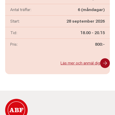
Antal träffar:
6 (måndagar)
Start:
28 september 2026
Pågår mellan
och
Tid:
18.00
-
20.15
Pris:
800:-
Läs mer och anmäl dig