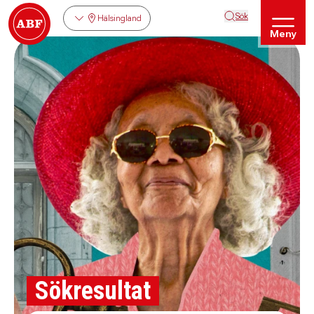
Sök
Hälsingland
Meny
Sökresultat