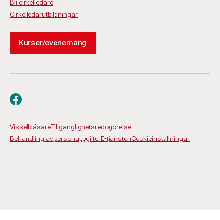
Bli cirkelledare
Cirkelledarutbildningar
Kurser/evenemang
Besök oss på facebook
Visselblåsare
Tillgänglighetsredogörelse
Behandling av personuppgifter
E-tjänsten
Cookieinställningar