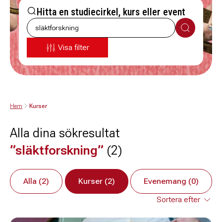
Hitta en studiecirkel, kurs eller event
Sök
Visa filter
Hem
Kurser
Alla dina sökresultat
”släktforskning”
(2)
Alla (2)
Kurser (2)
Evenemang (0)