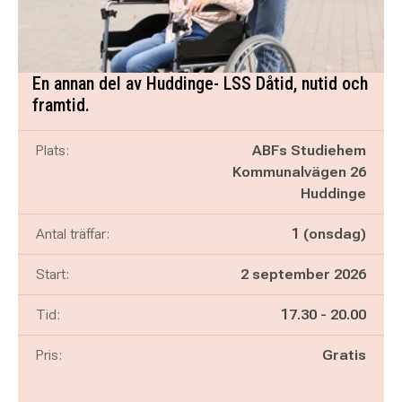
En annan del av Huddinge- LSS Dåtid, nutid och
framtid.
Plats:
ABFs Studiehem
Kommunalvägen 26
Huddinge
Antal träffar:
1 (onsdag)
Start:
2 september 2026
Pågår mellan
och
Tid:
17.30
-
20.00
Pris:
Gratis