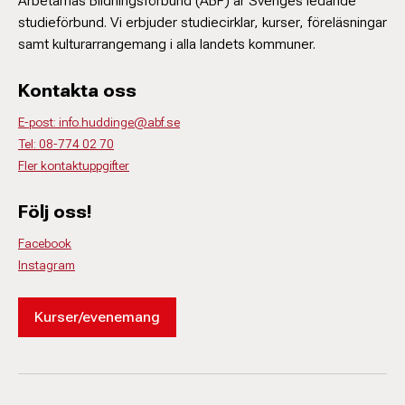
Arbetarnas Bildningsförbund (ABF) är Sveriges ledande
studieförbund. Vi erbjuder studiecirklar, kurser, föreläsningar
samt kulturarrangemang i alla landets kommuner.
Kontakta oss
E-post: info.huddinge@abf.se
Tel: 08-774 02 70
Fler kontaktuppgifter
Följ oss!
Facebook
Instagram
Kurser/evenemang