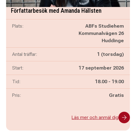
Författarbesök med Amanda Hällsten
Plats:
ABFs Studiehem
Kommunalvägen 26
Huddinge
Antal träffar:
1 (torsdag)
Start:
17 september 2026
Pågår mellan
och
Tid:
18.00
-
19.00
Pris:
Gratis
Läs mer och anmäl dig