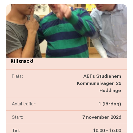
Killsnack!
Plats:
ABFs Studiehem
Kommunalvägen 26
Huddinge
Antal träffar:
1 (lördag)
Start:
7 november 2026
Pågår mellan
och
Tid:
10.00
-
16.00