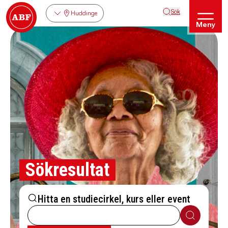
Sök
Huddinge
Meny
Sökresultat
Hitta en studiecirkel, kurs eller event
Sök