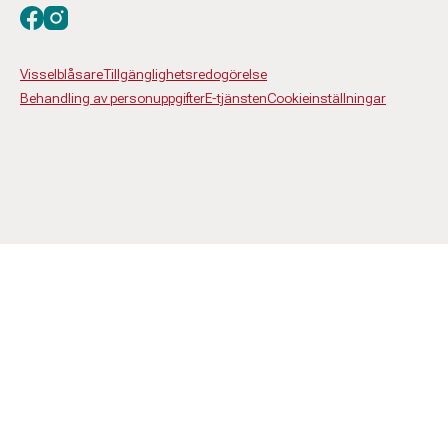
Besök oss på facebook
Besök oss på instagram
Visselblåsare
Tillgänglighetsredogörelse
Behandling av personuppgifter
E-tjänsten
Cookieinställningar