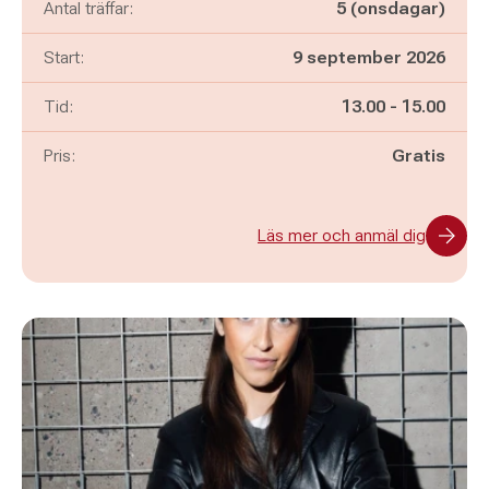
Antal träffar:
5 (onsdagar)
Start:
9 september 2026
Pågår mellan
och
Tid:
13.00
-
15.00
Pris:
Gratis
Läs mer och anmäl dig