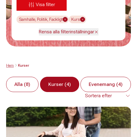
Visa filter
Samhälle, Politik, Fackligt
Kurs
Rensa alla filterinställningar
Hem
Kurser
Alla (8)
Kurser (4)
Evenemang (4)