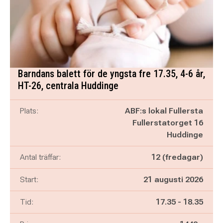
Barndans balett för de yngsta fre 17.35, 4-6 år,
HT-26, centrala Huddinge
Plats:
ABF:s lokal Fullersta
Fullerstatorget 16
Huddinge
Antal träffar:
12 (fredagar)
Start:
21 augusti 2026
Pågår mellan
och
Tid:
17.35
-
18.35