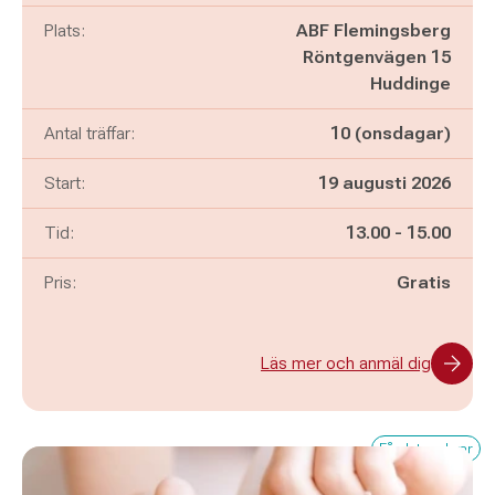
Plats:
ABF Flemingsberg
Röntgenvägen 15
Huddinge
Antal träffar:
10 (onsdagar)
Start:
19 augusti 2026
Pågår mellan
och
Tid:
13.00
-
15.00
Pris:
Gratis
Läs mer och anmäl dig
Få platser kvar