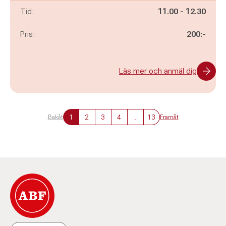
Pågår mellan
och
Tid:
11.00
-
12.30
Pris:
200:-
Läs mer och anmäl dig
1
2
3
4
...
13
Bakåt
Framåt