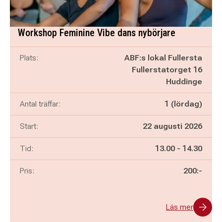
Workshop Feminine Vibe dans nybörjare
Plats:
ABF:s lokal Fullersta
Fullerstatorget 16
Huddinge
Antal träffar:
1 (lördag)
Start:
22 augusti 2026
Pågår mellan
och
Tid:
13.00
-
14.30
Pris:
200:-
Läs mer