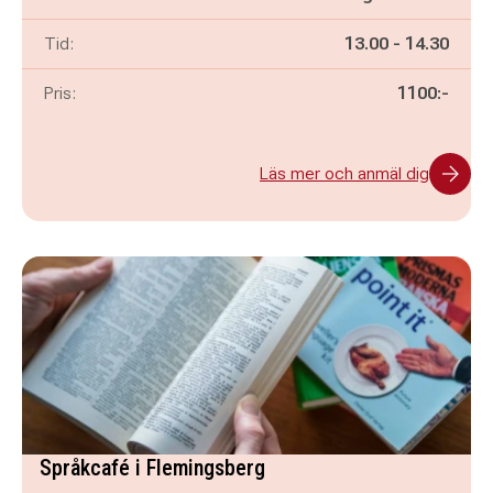
Pågår mellan
och
Tid:
13.00
-
14.30
Pris:
1100:-
Läs mer och anmäl dig
Språkcafé i Flemingsberg