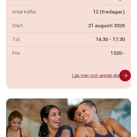
Antal träffar:
12 (fredagar)
Start:
21 augusti 2026
Pågår mellan
och
Tid:
16.30
-
17.30
Pris:
1320:-
Läs mer och anmäl dig