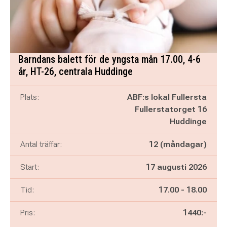
Barndans balett för de yngsta mån 17.00, 4-6
år, HT-26, centrala Huddinge
Plats:
ABF:s lokal Fullersta
Fullerstatorget 16
Huddinge
Antal träffar:
12 (måndagar)
Start:
17 augusti 2026
Pågår mellan
och
Tid:
17.00
-
18.00
Pris:
1440:-