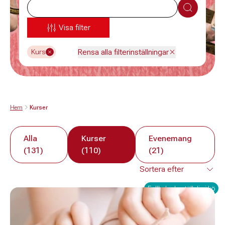
Sök
Visa filter
Rensa alla filterinställningar
Kurs
Hem
Kurser
Alla
Kurser
Evenemang
(131)
(110)
(21)
Fullbokad - ställ dig i kö