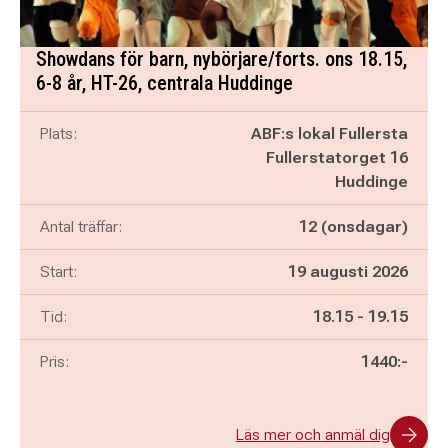
Showdans för barn, nybörjare/forts. ons 18.15,
6-8 år, HT-26, centrala Huddinge
Plats:
ABF:s lokal Fullersta
Fullerstatorget 16
Huddinge
Antal träffar:
12 (onsdagar)
Start:
19 augusti 2026
Pågår mellan
och
Tid:
18.15
-
19.15
Pris:
1440:-
Läs mer och anmäl dig