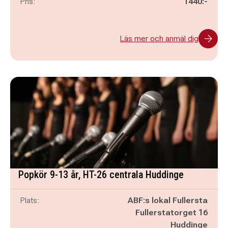
Pris:
1440:-
Läs mer och anmäl dig
Popkör 9-13 år, HT-26 centrala Huddinge
Plats:
ABF:s lokal Fullersta
Fullerstatorget 16
Huddinge