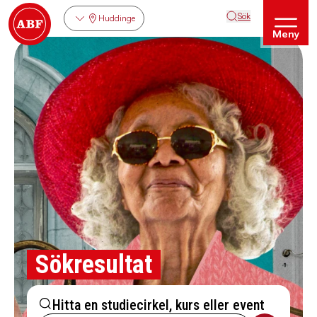
Sök
Huddinge
Meny
Sökresultat
Hitta en studiecirkel, kurs eller event