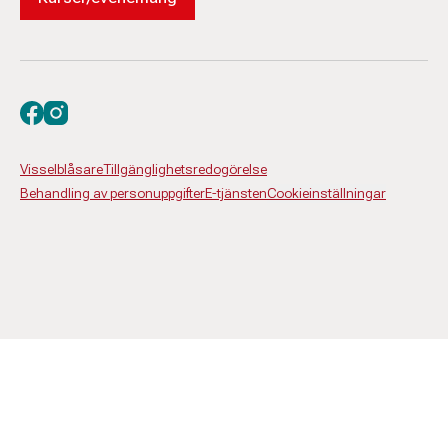
Besök oss på facebook
Besök oss på instagram
Visselblåsare
Tillgänglighetsredogörelse
Behandling av personuppgifter
E-tjänsten
Cookieinställningar