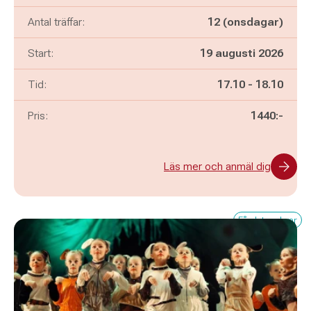
Antal träffar:
12 (onsdagar)
Start:
19 augusti 2026
Pågår mellan
och
Tid:
17.10
-
18.10
Pris:
1440:-
Läs mer och anmäl dig
Få platser kvar