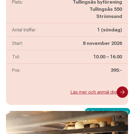
Plats:
Tullingsås byförening
Tullingsås 550
Strömsund
Antal träffar:
1 (söndag)
Start:
8 november 2026
Pågår mellan
och
Tid:
10.00
–
16.00
Pris:
395:-
Läs mer och anmäl dig
Fullbokad – ställ dig i kö