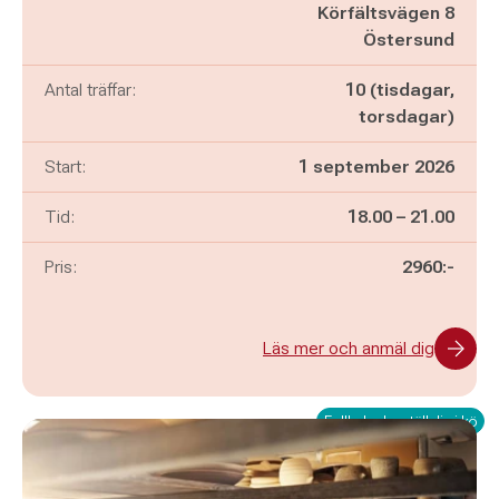
Körfältsvägen 8
Östersund
Antal träffar:
10 (tisdagar,
torsdagar)
Start:
1 september 2026
Pågår mellan
och
Tid:
18.00
–
21.00
Pris:
2960:-
Läs mer och anmäl dig
Fullbokad – ställ dig i kö