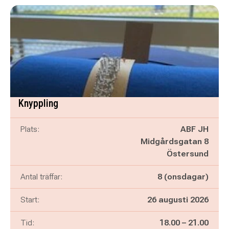
Knyppling
Plats:
ABF JH
Midgårdsgatan 8
Östersund
Antal träffar:
8 (onsdagar)
Start:
26 augusti 2026
Pågår mellan
och
Tid:
18.00
–
21.00