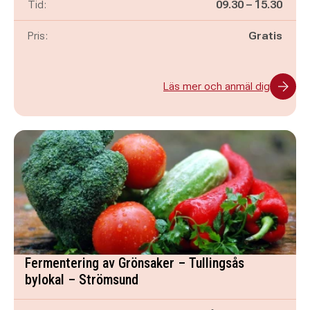
Pågår mellan
och
Tid:
09.30
–
15.30
Pris:
Gratis
Läs mer och anmäl dig
Fermentering av Grönsaker – Tullingsås
bylokal – Strömsund