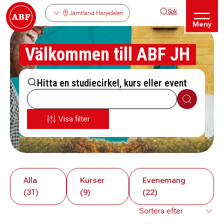
Sök
Jämtland Härjedalen
Meny
Välkommen till ABF JH
Hitta en studiecirkel, kurs eller event
Sök
Visa filter
Alla
Kurser
Evenemang
(31)
(9)
(22)