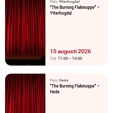
Plats:
Ytterhogdal
"The Burning Flakmoppe" –
Ytterhogdal
Evenemanget är :
15 augusti 2026
Pågår mellan
och
Tid:
11.00
–
14.00
Plats:
Hede
"The Burning Flakmoppe" –
Hede