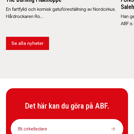
Saleh
En fartfylld och komisk gatuföreställning av Nordcirkus.
Hårdrockaren Ro…
Han ge
ABF:s
Se alla nyheter
Det här kan du göra på ABF.
Bli cirkelledare