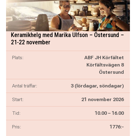
Keramikhelg med Marika Ulfson – Östersund –
21-22 november
Plats:
ABF JH Körfältet
Körfältsvägen 8
Östersund
Antal träffar:
3 (lördagar, söndagar)
Start:
21 november 2026
Pågår mellan
och
Tid:
10.00
–
16.00
Pris:
1776:-