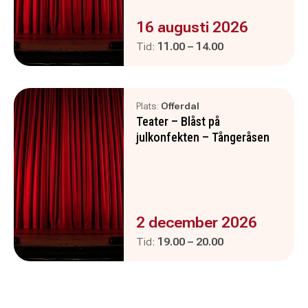
Evenemanget är :
16 augusti 2026
Pågår mellan
och
Tid:
11.00
–
14.00
Plats:
Offerdal
Teater – Blåst på
julkonfekten – Tångeråsen
Evenemanget är :
2 december 2026
Pågår mellan
och
Tid:
19.00
–
20.00