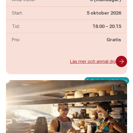
Start:
5 oktober 2026
Pågår mellan
och
Tid:
18.00
–
20.15
Pris:
Gratis
Läs mer och anmäl dig
Fullbokad – ställ dig i kö