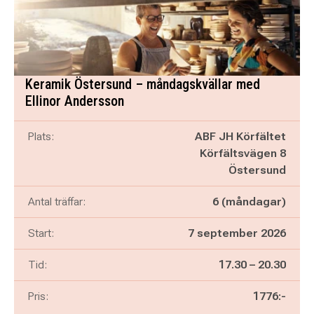
Keramik Östersund – måndagskvällar med
Ellinor Andersson
Plats:
ABF JH Körfältet
Körfältsvägen 8
Östersund
Antal träffar:
6 (måndagar)
Start:
7 september 2026
Pågår mellan
och
Tid:
17.30
–
20.30
Pris:
1776:-