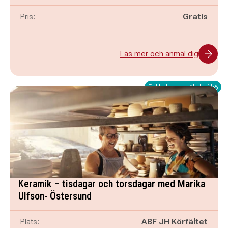
Pris:
Gratis
Läs mer och anmäl dig
Fullbokad – ställ dig i kö
Keramik – tisdagar och torsdagar med Marika
Ulfson- Östersund
Plats:
ABF JH Körfältet