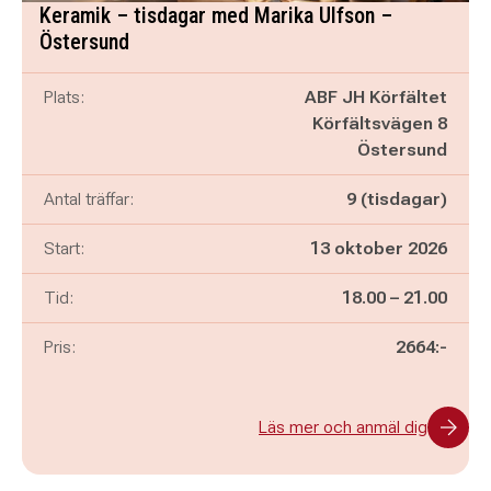
Keramik – tisdagar med Marika Ulfson –
Östersund
Plats:
ABF JH Körfältet
Körfältsvägen 8
Östersund
Antal träffar:
9 (tisdagar)
Start:
13 oktober 2026
Pågår mellan
och
Tid:
18.00
–
21.00
Pris:
2664:-
Läs mer och anmäl dig