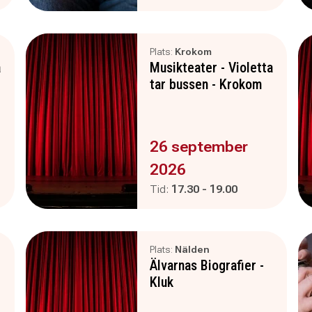
Plats:
Krokom
a
Musikteater - Violetta
tar bussen - Krokom
Evenemanget är :
26 september
2026
Pågår mellan
och
Tid:
17.30
-
19.00
Plats:
Nälden
Älvarnas Biografier -
Kluk