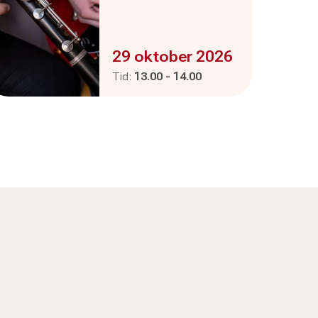
Evenemanget är :
29 oktober 2026
Pågår mellan
och
Tid:
13.00
-
14.00