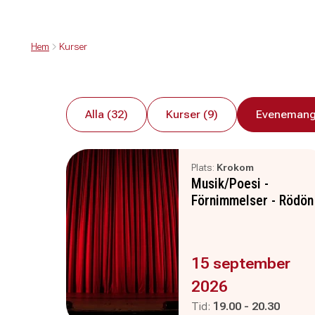
Hem
Kurser
Alla (32)
Kurser (9)
Evenemang
Plats:
Krokom
Musik/Poesi -
Förnimmelser - Rödön
Evenemanget är :
15 september
2026
Pågår mellan
och
Tid:
19.00
-
20.30