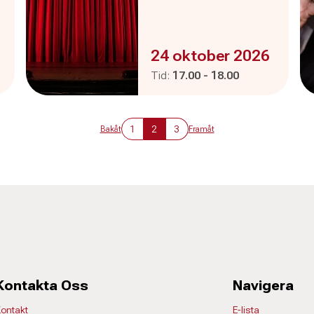
Evenemanget är :
24 oktober 2026
Pågår mellan
och
Tid:
17.00
-
18.00
1
2
3
Bakåt
Framåt
Kontakta Oss
Navigera
ontakt
E-lista