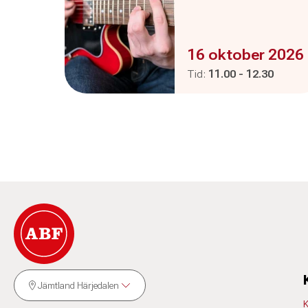
Evenemanget är :
16 oktober 2026
Pågår mellan
och
Tid:
11.00
-
12.30
Jämtland Härjedalen
K