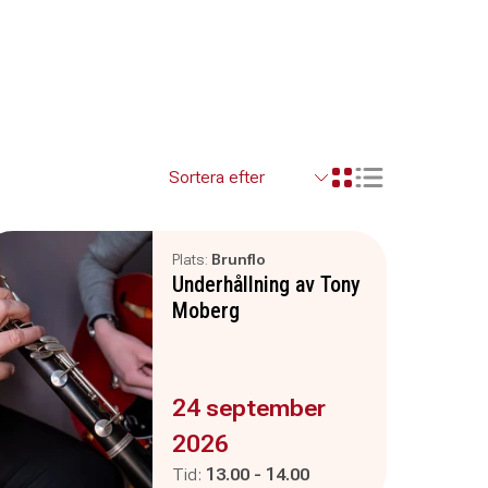
Visa resultaten so
Visa resultaten i ett r
Plats:
Brunflo
Underhållning av Tony
Moberg
Evenemanget är :
24 september
2026
Pågår mellan
och
Tid:
13.00
-
14.00