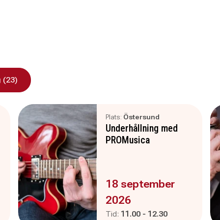
 (23)
Plats:
Östersund
Underhållning med
PROMusica
Evenemanget är :
18 september
2026
Pågår mellan
och
Tid:
11.00
-
12.30