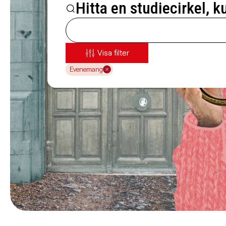
Hitta en studiecirkel, k
Visa filter
Evenemang