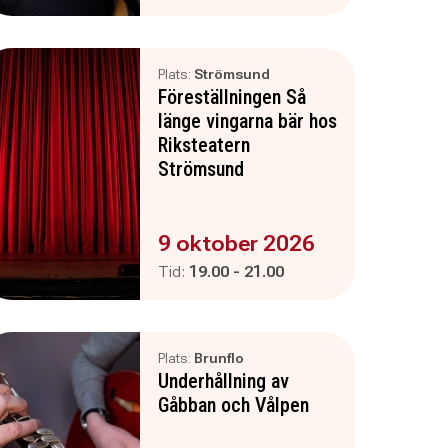
Plats:
Strömsund
Föreställningen Så
länge vingarna bär hos
Riksteatern
Strömsund
Evenemanget är :
9 oktober 2026
Pågår mellan
och
Tid:
19.00
-
21.00
Plats:
Brunflo
Underhållning av
Gåbban och Vålpen