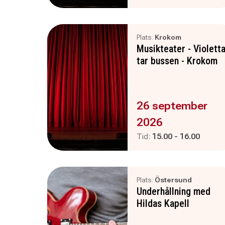
Plats:
Krokom
Musikteater - Violett
tar bussen - Krokom
Evenemanget är :
26 september
2026
Pågår mellan
och
Tid:
15.00
-
16.00
Plats:
Östersund
Underhållning med
Hildas Kapell