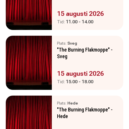
Evenemanget är :
15 augusti 2026
Pågår mellan
och
Tid:
11.00
-
14.00
Plats:
Sveg
"The Burning Flakmoppe" -
Sveg
Evenemanget är :
15 augusti 2026
Pågår mellan
och
Tid:
15.00
-
18.00
Plats:
Hede
"The Burning Flakmoppe" -
Hede