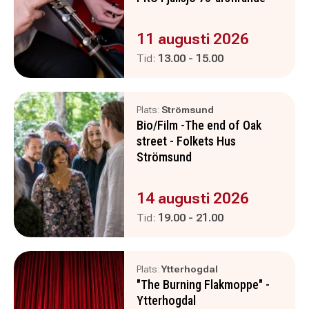
Evenemanget är :
11 augusti 2026
Pågår mellan
och
Tid:
13.00
-
15.00
Plats:
Strömsund
Bio/Film -The end of Oak
street - Folkets Hus
Strömsund
Evenemanget är :
14 augusti 2026
Pågår mellan
och
Tid:
19.00
-
21.00
Plats:
Ytterhogdal
"The Burning Flakmoppe" -
Ytterhogdal