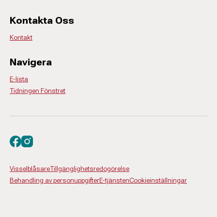
Kontakta Oss
Kontakt
Navigera
E-lista
Tidningen Fönstret
Besök oss på facebook
Besök oss på instagram
Visselblåsare
Tillgänglighetsredogörelse
Behandling av personuppgifter
E-tjänsten
Cookieinställningar