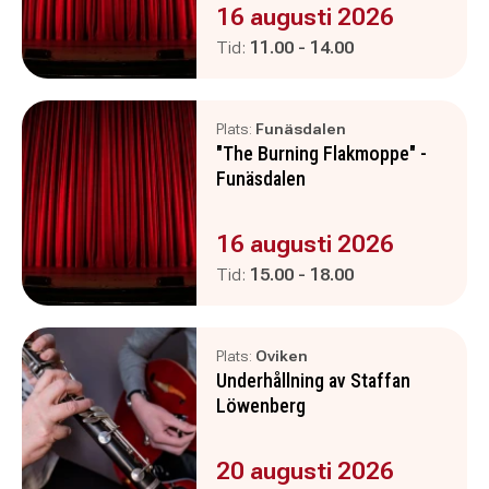
Evenemanget är :
16 augusti 2026
Pågår mellan
och
Tid:
11.00
-
14.00
Plats:
Funäsdalen
"The Burning Flakmoppe" -
Funäsdalen
Evenemanget är :
16 augusti 2026
Pågår mellan
och
Tid:
15.00
-
18.00
Plats:
Oviken
Underhållning av Staffan
Löwenberg
Evenemanget är :
20 augusti 2026