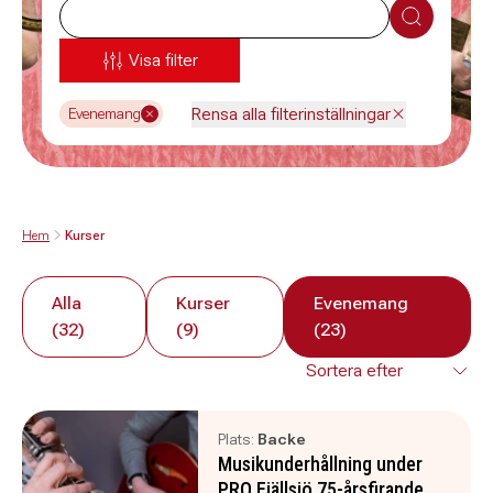
Sök
Visa filter
Rensa alla filterinställningar
Evenemang
Hem
Kurser
Alla
Kurser
Evenemang
(32)
(9)
(23)
Plats:
Backe
Musikunderhållning under
PRO Fjällsjö 75-årsfirande