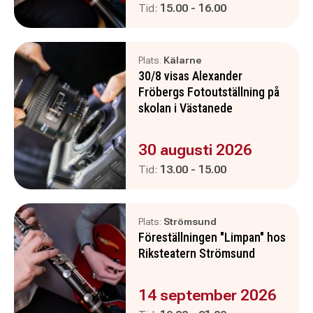
Pågår mellan
och
Tid:
15.00
-
16.00
Plats:
Kälarne
30/8 visas Alexander
Fröbergs Fotoutställning på
skolan i Västanede
Evenemanget är :
30 augusti 2026
Pågår mellan
och
Tid:
13.00
-
15.00
Plats:
Strömsund
Föreställningen "Limpan" hos
Riksteatern Strömsund
Evenemanget är :
14 september 2026