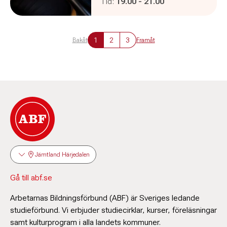
Pågår mellan
och
Tid:
19.00
-
21.00
1
2
3
Bakåt
Framåt
Jämtland Härjedalen
Gå till abf.se
Arbetarnas Bildningsförbund (ABF) är Sveriges ledande
studieförbund. Vi erbjuder studiecirklar, kurser, föreläsningar
samt kulturprogram i alla landets kommuner.