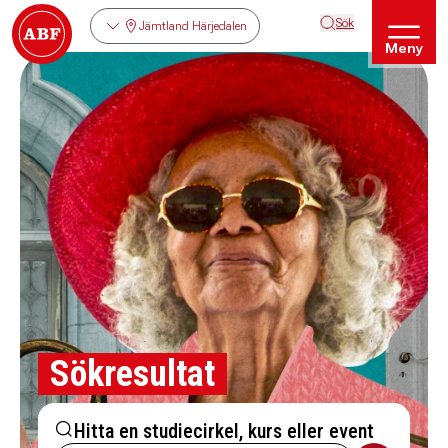
Sök
Jämtland Härjedalen
Meny
Sökresultat
Hitta en studiecirkel, kurs eller event