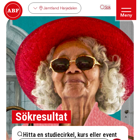
Sök
Jämtland Härjedalen
Meny
Sökresultat
Hitta en studiecirkel, kurs eller event