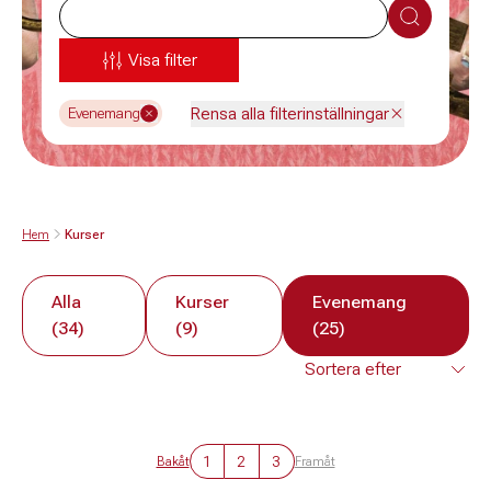
Sök
Visa filter
Rensa alla filterinställningar
Evenemang
Hem
Kurser
Alla
Kurser
Evenemang
(34)
(9)
(25)
1
2
3
Bakåt
Framåt