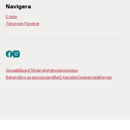
Navigera
E-lista
Tidningen Fönstret
Besök oss på facebook
Besök oss på instagram
Visselblåsare
Tillgänglighetsredogörelse
Behandling av personuppgifter
E-tjänsten
Cookieinställningar