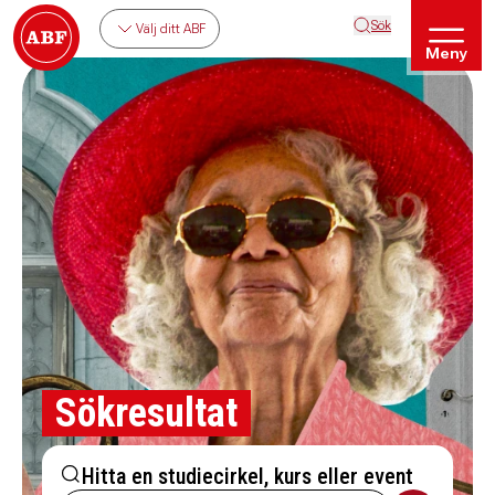
Sök
Välj ditt ABF
Meny
Sökresultat
Hitta en studiecirkel, kurs eller event