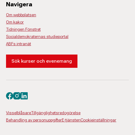
Navigera
Om webbplatsen
Om kakor
Tidningen Fönstret
Socialdemokraternas studieportal
ABFs intranät
Sök kurser och evenemang
Besök oss på facebook
Besök oss på instagram
Besök oss på linkedin
Visselblåsare
Tillgänglighetsredogörelse
Behandling av personuppgifter
E-tjänsten
Cookieinställningar