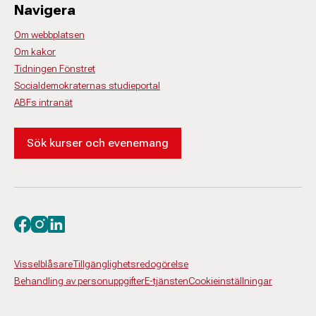
Navigera
Om webbplatsen
Om kakor
Tidningen Fönstret
Socialdemokraternas studieportal
ABFs intranät
Sök kurser och evenemang
Besök oss på facebook
Besök oss på instagram
Besök oss på linkedin
Visselblåsare
Tillgänglighetsredogörelse
Behandling av personuppgifter
E-tjänsten
Cookieinställningar