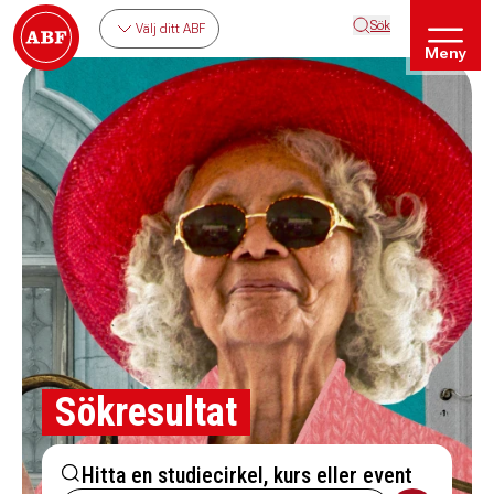
Sök
Välj ditt ABF
Meny
Sökresultat
Hitta en studiecirkel, kurs eller event