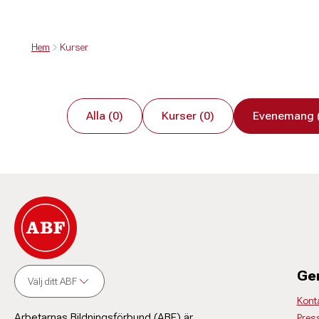
Hem
Kurser
Alla (0)
Kurser (0)
Evenemang 
Ge
Välj ditt ABF
Kont
Arbetarnas Bildningsförbund (ABF) är
Pres