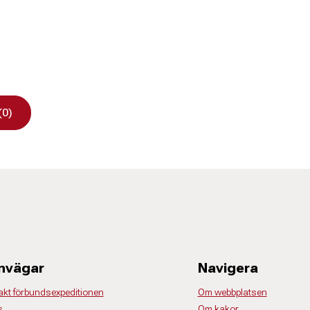
(0)
nvägar
Navigera
akt förbundsexpeditionen
Om webbplatsen
s
Om kakor