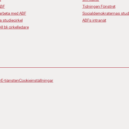
ABF
Tidningen Fönstret
rbeta med ABF
Socialdemokraternas studi
a studiecirkel
ABFs intranät
ll bli cirkelledare
r
E-tjänsten
Cookieinställningar