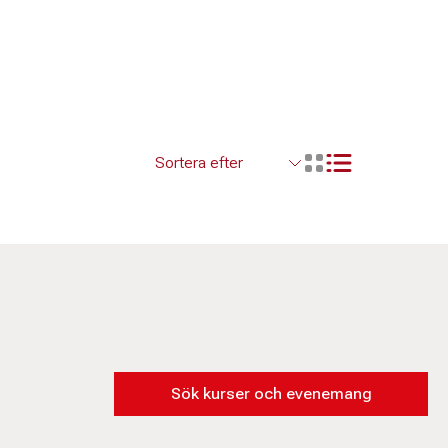
Visa resultaten so
Visa resultaten i ett r
Sök kurser och evenemang