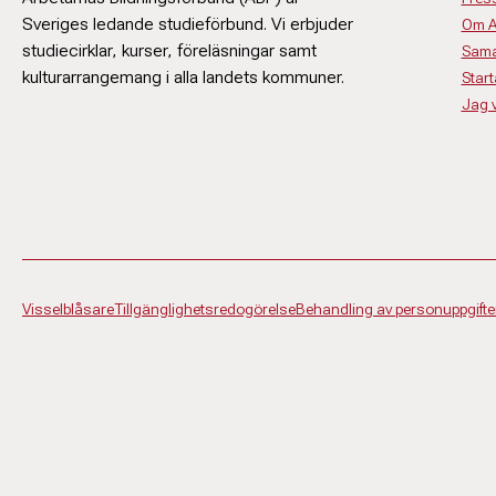
Sveriges ledande studieförbund. Vi erbjuder
Om 
studiecirklar, kurser, föreläsningar samt
Sama
kulturarrangemang i alla landets kommuner.
Start
Jag vi
Visselblåsare
Tillgänglighetsredogörelse
Behandling av personuppgifte