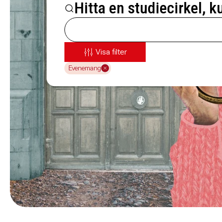
Hitta en studiecirkel, k
Visa filter
Evenemang