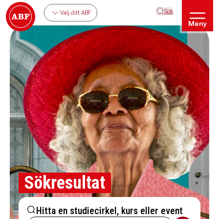
Sök
Välj ditt ABF
Meny
Sökresultat
Hitta en studiecirkel, kurs eller event