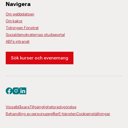
Navigera
Om webbplatsen
Om kakor
Tidningen Fönstret
Socialdemokraternas studieportal
ABFs intranät
Sök kurser och evenemang
Besök oss på facebook
Besök oss på instagram
Besök oss på linkedin
Visselblåsare
Tillgänglighetsredogörelse
Behandling av personuppgifter
E-tjänsten
Cookieinställningar