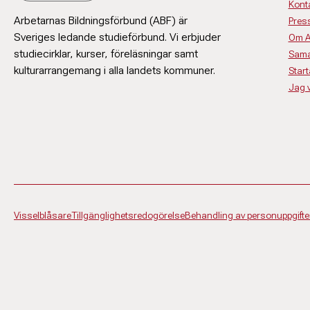
Kont
Arbetarnas Bildningsförbund (ABF) är
Pres
Sveriges ledande studieförbund. Vi erbjuder
Om 
studiecirklar, kurser, föreläsningar samt
Sama
kulturarrangemang i alla landets kommuner.
Start
Jag vi
Visselblåsare
Tillgänglighetsredogörelse
Behandling av personuppgifte