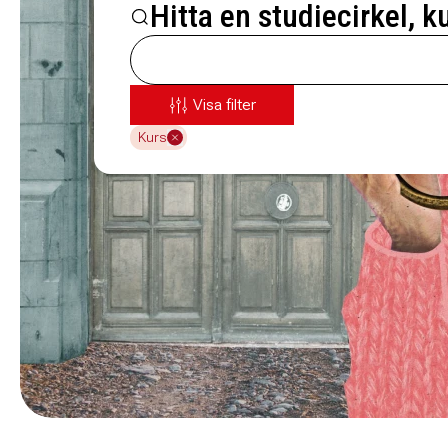
Hitta en studiecirkel, k
Visa filter
Kurs