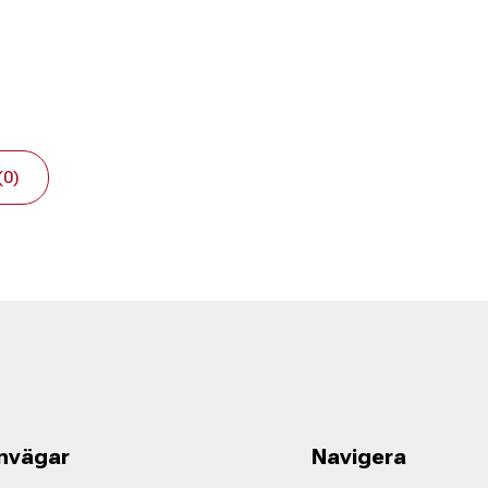
(0)
nvägar
Navigera