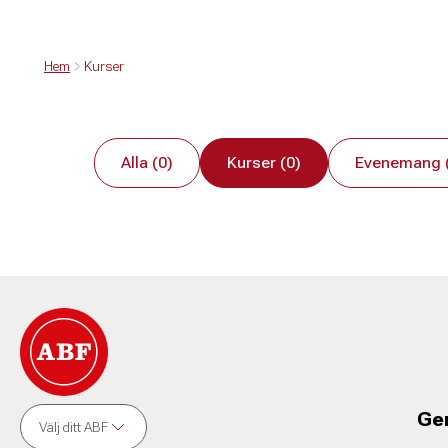
Hem
Kurser
Alla (0)
Kurser (0)
Evenemang 
Ge
Välj ditt ABF