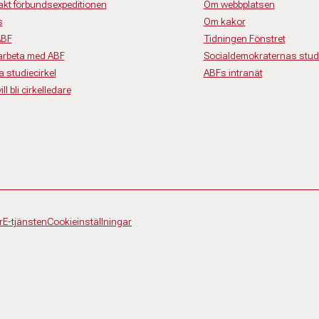
akt förbundsexpeditionen
Om webbplatsen
s
Om kakor
ABF
Tidningen Fönstret
rbeta med ABF
Socialdemokraternas studi
a studiecirkel
ABFs intranät
ll bli cirkelledare
r
E-tjänsten
Cookieinställningar