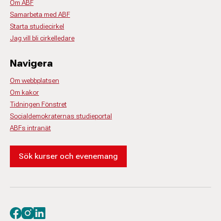
Om ABF
Samarbeta med ABF
Starta studiecirkel
Jag vill bli cirkelledare
Navigera
Om webbplatsen
Om kakor
Tidningen Fönstret
Socialdemokraternas studieportal
ABFs intranät
Sök kurser och evenemang
Besök oss på facebook
Besök oss på instagram
Besök oss på linkedin