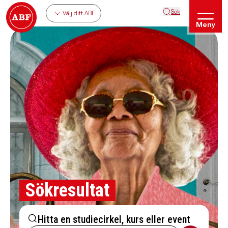
Sök
Välj ditt ABF
Meny
Sökresultat
Hitta en studiecirkel, kurs eller event