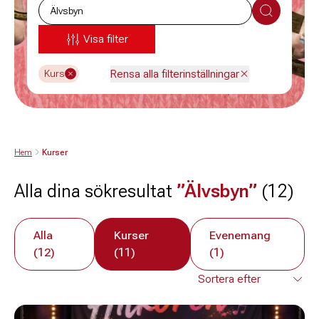
Sök
Visa filter
Rensa alla filterinställningar
Kurs
Hem
Kurser
Alla dina sökresultat
”Älvsbyn”
(12)
Alla
Kurser
Evenemang
(12)
(11)
(1)