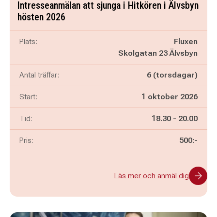
Intresseanmälan att sjunga i Hitkören i Älvsbyn
hösten 2026
Plats:
Fluxen
Skolgatan 23 Älvsbyn
Antal träffar:
6 (torsdagar)
Start:
1 oktober 2026
Pågår mellan
och
Tid:
18.30
-
20.00
Pris:
500:-
Läs mer och anmäl dig