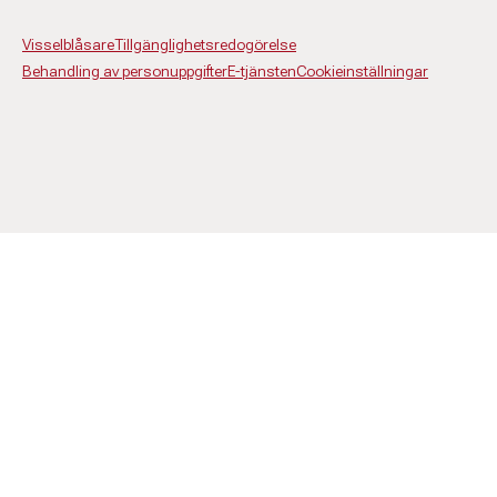
Visselblåsare
Tillgänglighetsredogörelse
Behandling av personuppgifter
E-tjänsten
Cookieinställningar