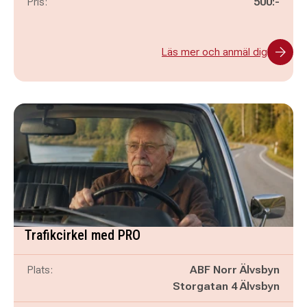
Pris:
500:-
Läs mer och anmäl dig
Trafikcirkel med PRO
Plats:
ABF Norr Älvsbyn
Storgatan 4 Älvsbyn