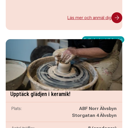
Läs mer och anmäl dig
Fullbokad - ställ dig i kö
Upptäck glädjen i keramik!
Plats:
ABF Norr Älvsbyn
Storgatan 4 Älvsbyn