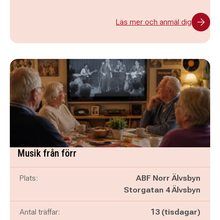
Läs mer och anmäl dig
Musik från förr
Plats:
ABF Norr Älvsbyn
Storgatan 4 Älvsbyn
Antal träffar:
13 (tisdagar)