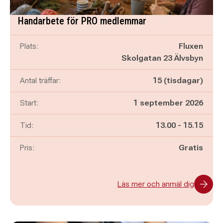
Handarbete för PRO medlemmar
Plats:
Fluxen
Skolgatan 23 Älvsbyn
Antal träffar:
15 (tisdagar)
Start:
1 september 2026
Pågår mellan
och
Tid:
13.00
-
15.15
Pris:
Gratis
Läs mer och anmäl dig