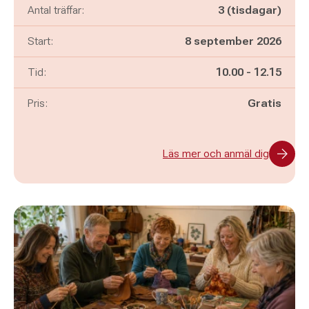
Antal träffar:
3 (tisdagar)
Start:
8 september 2026
Pågår mellan
och
Tid:
10.00
-
12.15
Pris:
Gratis
Läs mer och anmäl dig