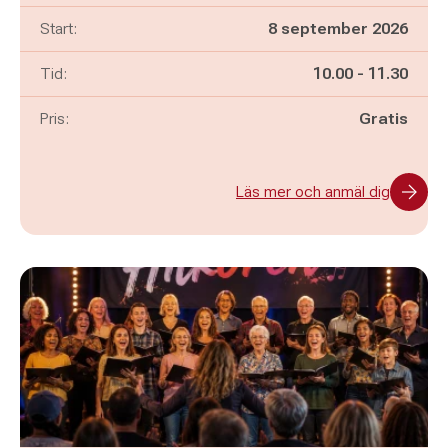
Start:
8 september 2026
Pågår mellan
och
Tid:
10.00
-
11.30
Pris:
Gratis
Läs mer och anmäl dig