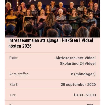
Intresseanmälan att sjunga i Hitkören i Vidsel
hösten 2026
Plats:
Aktivitetshuset Vidsel
Skolgränd 24 Vidsel
Antal träffar:
6 (måndagar)
Start:
28 september 2026
Pågår mellan
och
Tid:
18.30
-
20.00