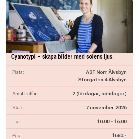
Cyanotypi – skapa bilder med solens ljus
Plats:
ABF Norr Älvsbyn
Storgatan 4 Älvsbyn
Antal träffar:
2 (lördagar, söndagar)
Start:
7 november 2026
Pågår mellan
och
Tid:
10.00
-
16.00
Pris:
1680:-