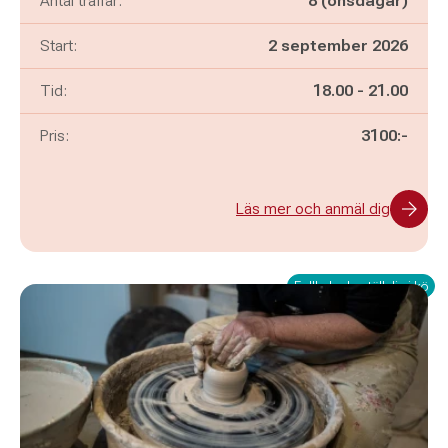
Antal träffar:
8 (onsdagar)
Start:
2 september 2026
Pågår mellan
och
Tid:
18.00
-
21.00
Pris:
3100:-
Läs mer och anmäl dig
Fullbokad - ställ dig i kö