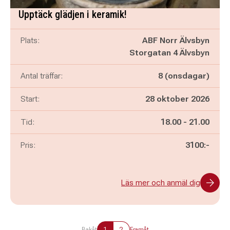
Upptäck glädjen i keramik!
Plats:
ABF Norr Älvsbyn
Storgatan 4 Älvsbyn
Antal träffar:
8 (onsdagar)
Start:
28 oktober 2026
Pågår mellan
och
Tid:
18.00
-
21.00
Pris:
3100:-
Läs mer och anmäl dig
1
2
Bakåt
Framåt