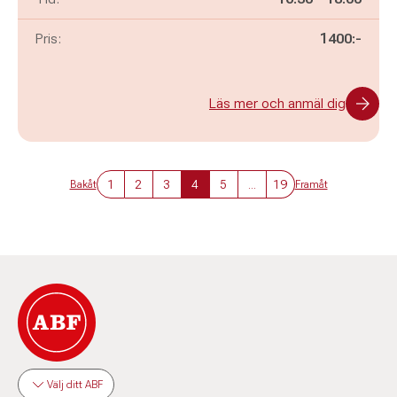
Pris:
1400:-
Läs mer och anmäl dig
1
2
3
4
5
...
19
Bakåt
Framåt
Välj ditt ABF