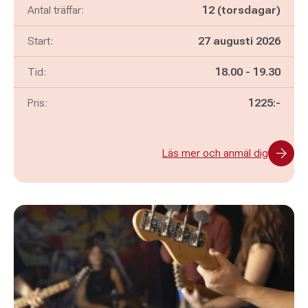
Antal träffar:
12 (torsdagar)
Start:
27 augusti 2026
Pågår mellan
och
Tid:
18.00
-
19.30
Pris:
1225:-
Läs mer och anmäl dig