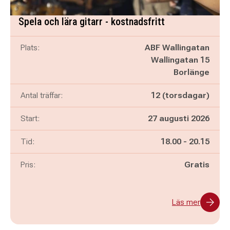
Spela och lära gitarr - kostnadsfritt
Plats:
ABF Wallingatan
Wallingatan 15
Borlänge
Antal träffar:
12 (torsdagar)
Start:
27 augusti 2026
Pågår mellan
och
Tid:
18.00
-
20.15
Pris:
Gratis
Läs mer