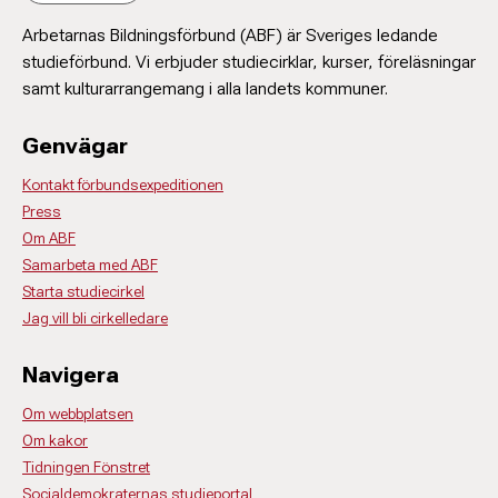
Arbetarnas Bildningsförbund (ABF) är Sveriges ledande
studieförbund. Vi erbjuder studiecirklar, kurser, föreläsningar
samt kulturarrangemang i alla landets kommuner.
Genvägar
Kontakt förbundsexpeditionen
Press
Om ABF
Samarbeta med ABF
Starta studiecirkel
Jag vill bli cirkelledare
Navigera
Om webbplatsen
Om kakor
Tidningen Fönstret
Socialdemokraternas studieportal