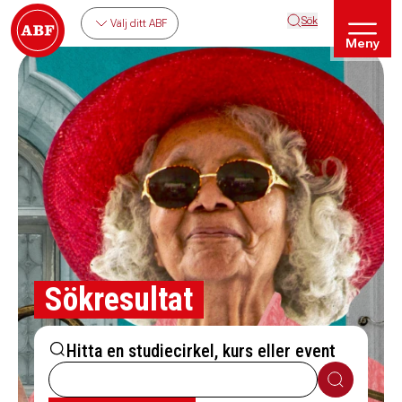
Sök
Välj ditt ABF
Meny
Sökresultat
Hitta en studiecirkel, kurs eller event
Sök