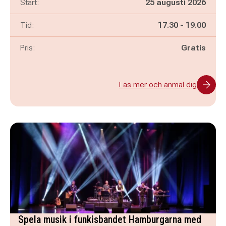
Start:
25 augusti 2026
Pågår mellan
och
Tid:
17.30
-
19.00
Pris:
Gratis
Läs mer och anmäl dig
Spela musik i funkisbandet Hamburgarna med