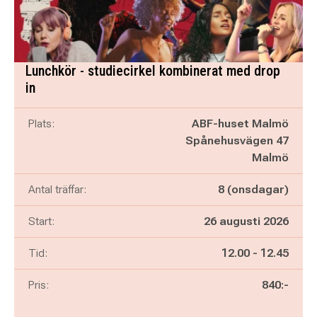
Lunchkör - studiecirkel kombinerat med drop
in
Plats:
ABF-huset Malmö
Spånehusvägen 47
Malmö
Antal träffar:
8 (onsdagar)
Start:
26 augusti 2026
Pågår mellan
och
Tid:
12.00
-
12.45
Pris:
840:-