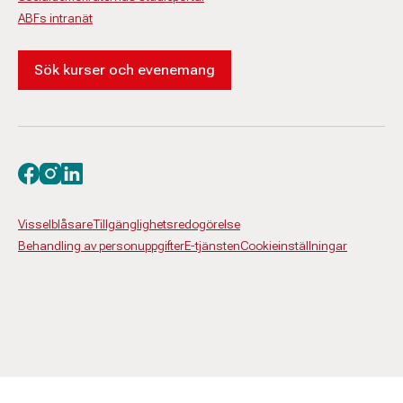
ABFs intranät
Sök kurser och evenemang
Besök oss på facebook
Besök oss på instagram
Besök oss på linkedin
Visselblåsare
Tillgänglighetsredogörelse
Behandling av personuppgifter
E-tjänsten
Cookieinställningar