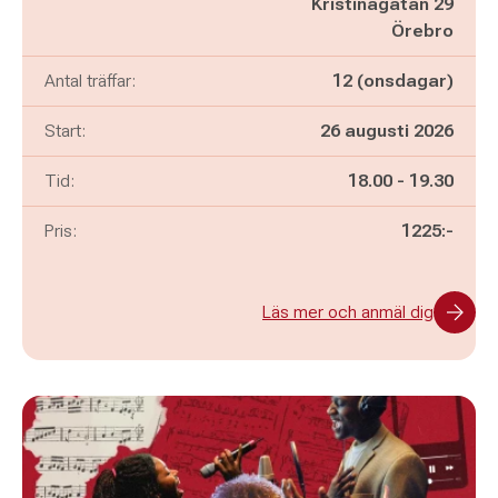
Kristinagatan 29
Örebro
Antal träffar:
12 (onsdagar)
Start:
26 augusti 2026
Pågår mellan
och
Tid:
18.00
-
19.30
Pris:
1225:-
Läs mer och anmäl dig