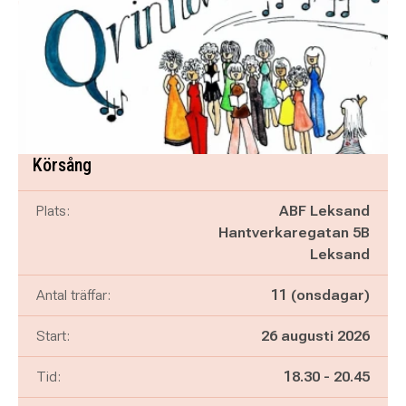
Körsång
Plats:
ABF Leksand
Hantverkaregatan 5B
Leksand
Antal träffar:
11 (onsdagar)
Start:
26 augusti 2026
Pågår mellan
och
Tid:
18.30
-
20.45