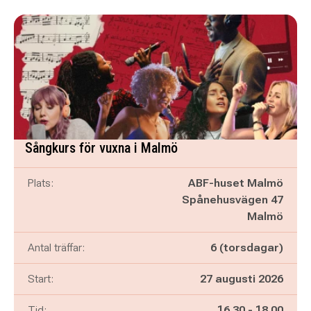
Sångkurs för vuxna i Malmö
Plats:
ABF-huset Malmö
Spånehusvägen 47
Malmö
Antal träffar:
6 (torsdagar)
Start:
27 augusti 2026
Pågår mellan
och
Tid:
16.30
-
18.00