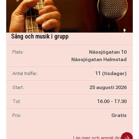
Sång och musik i grupp
Plats:
Nässjögatan 10
Nässjögatan Halmstad
Antal träffar:
11 (tisdagar)
Start:
25 augusti 2026
Pågår mellan
och
Tid:
16.00
-
17.30
Pris:
Gratis
Läs mer och anmäl dig