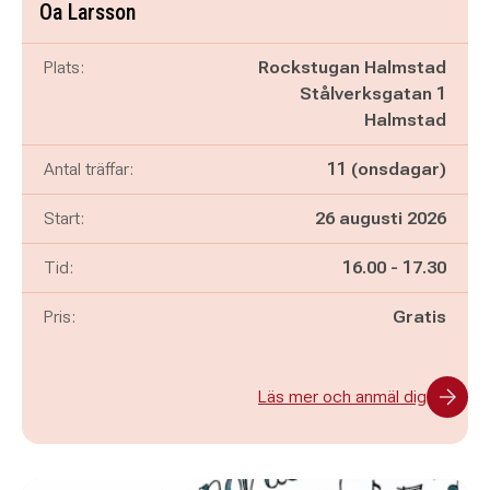
Oa Larsson
Plats:
Rockstugan Halmstad
Stålverksgatan 1
Halmstad
Antal träffar:
11 (onsdagar)
Start:
26 augusti 2026
Pågår mellan
och
Tid:
16.00
-
17.30
Pris:
Gratis
Läs mer och anmäl dig