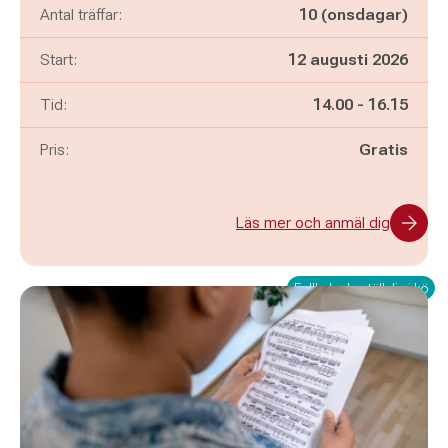
Antal träffar:
10 (onsdagar)
Start:
12 augusti 2026
Pågår mellan
och
Tid:
14.00
-
16.15
Pris:
Gratis
Läs mer och anmäl dig
Fullbokad - ställ dig i kö