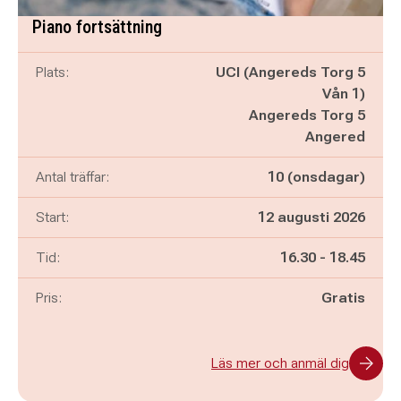
Piano fortsättning
Plats:
UCI (Angereds Torg 5
Vån 1)
Angereds Torg 5
Angered
Antal träffar:
10 (onsdagar)
Start:
12 augusti 2026
Pågår mellan
och
Tid:
16.30
-
18.45
Pris:
Gratis
Läs mer och anmäl dig