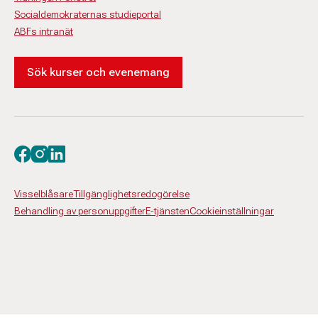
Socialdemokraternas studieportal
ABFs intranät
Sök kurser och evenemang
Besök oss på facebook
Besök oss på instagram
Besök oss på linkedin
Visselblåsare
Tillgänglighetsredogörelse
Behandling av personuppgifter
E-tjänsten
Cookieinställningar