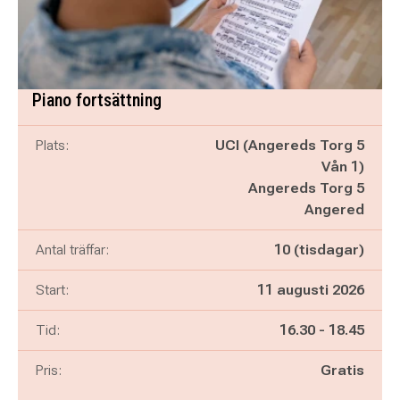
Piano fortsättning
Plats:
UCI (Angereds Torg 5
Vån 1)
Angereds Torg 5
Angered
Antal träffar:
10 (tisdagar)
Start:
11 augusti 2026
Pågår mellan
och
Tid:
16.30
-
18.45
Pris:
Gratis