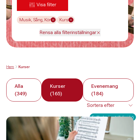
Visa filter
Musik, Sång, Kör
Kurs
Rensa alla filterinställningar
Hem
Kurser
Alla
Kurser
Evenemang
(349)
(165)
(184)
Fullbokad - ställ dig i kö