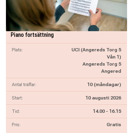
Piano fortsättning
Plats:
UCI (Angereds Torg 5
Vån 1)
Angereds Torg 5
Angered
Antal träffar:
10 (måndagar)
Start:
10 augusti 2026
Pågår mellan
och
Tid:
14.00
-
16.15
Pris:
Gratis