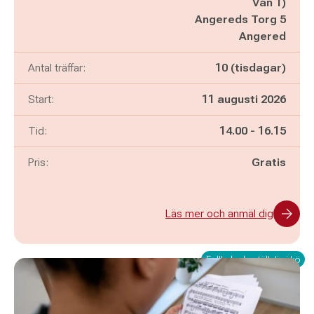
Vån 1)
Angereds Torg 5
Angered
Antal träffar:
10 (tisdagar)
Start:
11 augusti 2026
Pågår mellan
och
Tid:
14.00
-
16.15
Pris:
Gratis
Läs mer och anmäl dig
Fullbokad - ställ dig i kö