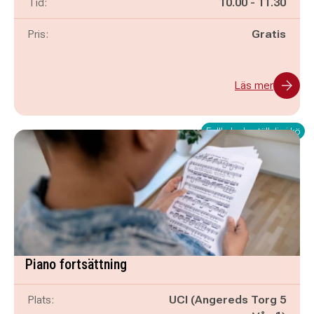
Pågår mellan
och
Tid:
10.00
-
11.30
Pris:
Gratis
Läs mer
Fullbokad - ställ dig i kö
Piano fortsättning
Plats:
UCI (Angereds Torg 5