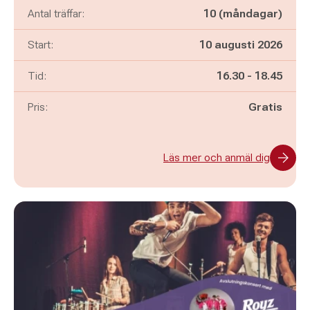
Antal träffar:
10 (måndagar)
Start:
10 augusti 2026
Pågår mellan
och
Tid:
16.30
-
18.45
Pris:
Gratis
Läs mer och anmäl dig