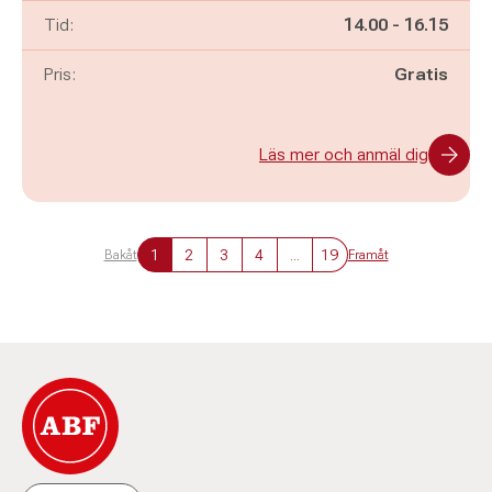
Pågår mellan
och
Tid:
14.00
-
16.15
Pris:
Gratis
Läs mer och anmäl dig
1
2
3
4
...
19
Bakåt
Framåt