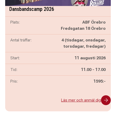
Dansbandscamp 2026
Plats:
ABF Örebro
Fredsgatan 18 Örebro
Antal träffar:
4 (tisdagar, onsdagar,
torsdagar, fredagar)
Start:
11 augusti 2026
Pågår mellan
och
Tid:
11.00
-
17.00
Pris:
1595:-
Läs mer och anmäl dig