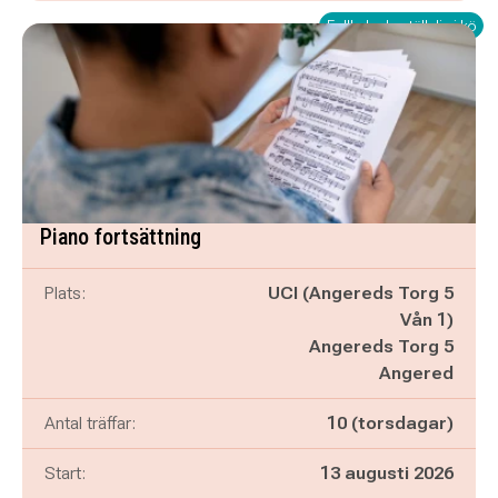
Fullbokad - ställ dig i kö
Piano fortsättning
Plats:
UCI (Angereds Torg 5
Vån 1)
Angereds Torg 5
Angered
Antal träffar:
10 (torsdagar)
Start:
13 augusti 2026