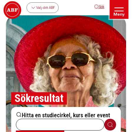
Sök
Välj ditt ABF
Meny
Sökresultat
Hitta en studiecirkel, kurs eller event
Sök