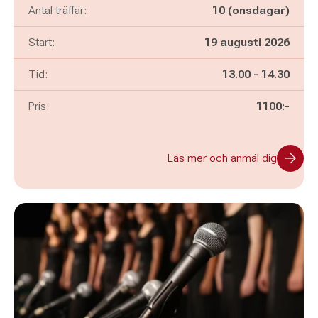
Antal träffar:
10 (onsdagar)
Start:
19 augusti 2026
Pågår mellan
och
Tid:
13.00
-
14.30
Pris:
1100:-
Läs mer och anmäl dig