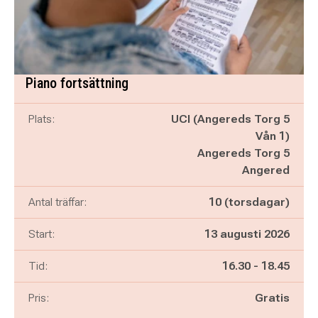
Piano fortsättning
Plats:
UCI (Angereds Torg 5
Vån 1)
Angereds Torg 5
Angered
Antal träffar:
10 (torsdagar)
Start:
13 augusti 2026
Pågår mellan
och
Tid:
16.30
-
18.45
Pris:
Gratis