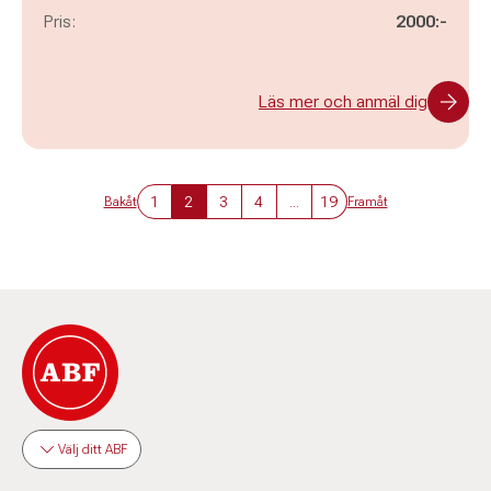
Pris:
2000:-
Läs mer och anmäl dig
1
2
3
4
...
19
Bakåt
Framåt
Välj ditt ABF