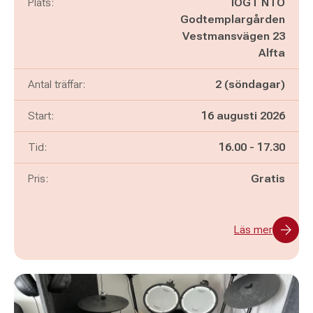
Plats:
IOGT NTO
Godtemplargården
Vestmansvägen 23
Alfta
Antal träffar:
2 (söndagar)
Start:
16 augusti 2026
Pågår mellan
och
Tid:
16.00
-
17.30
Pris:
Gratis
Läs mer