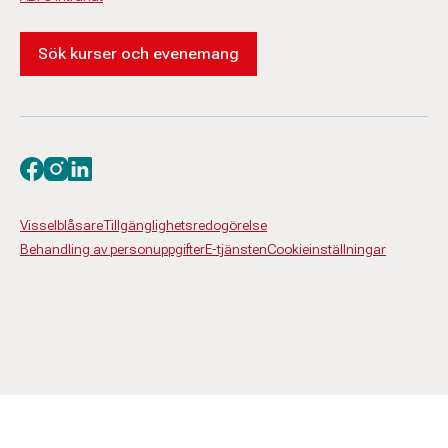
Sök kurser och evenemang
Besök oss på facebook
Besök oss på instagram
Besök oss på linkedin
Visselblåsare
Tillgänglighetsredogörelse
Behandling av personuppgifter
E-tjänsten
Cookieinställningar