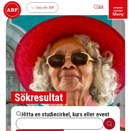
Sök
Välj ditt ABF
Meny
Sökresultat
Hitta en studiecirkel, kurs eller event
Sök