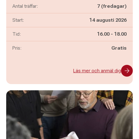
Antal träffar:
7 (fredagar)
Start:
14 augusti 2026
Pågår mellan
och
Tid:
16.00
-
18.00
Pris:
Gratis
Läs mer och anmäl dig