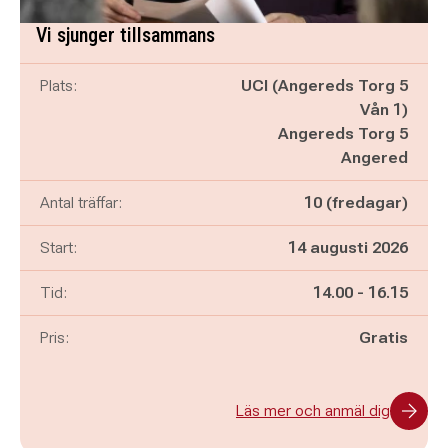
Vi sjunger tillsammans
Plats:
UCI (Angereds Torg 5
Vån 1)
Angereds Torg 5
Angered
Antal träffar:
10 (fredagar)
Start:
14 augusti 2026
Pågår mellan
och
Tid:
14.00
-
16.15
Pris:
Gratis
Läs mer och anmäl dig