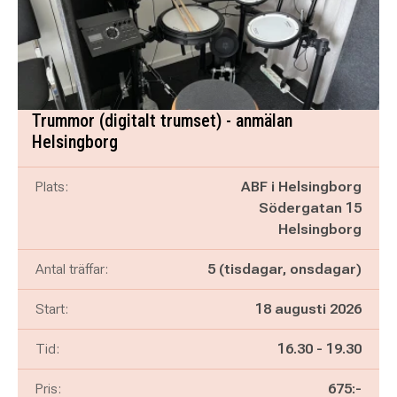
Trummor (digitalt trumset) - anmälan
Helsingborg
Plats:
ABF i Helsingborg
Södergatan 15
Helsingborg
Antal träffar:
5 (tisdagar, onsdagar)
Start:
18 augusti 2026
Pågår mellan
och
Tid:
16.30
-
19.30
Pris:
675:-