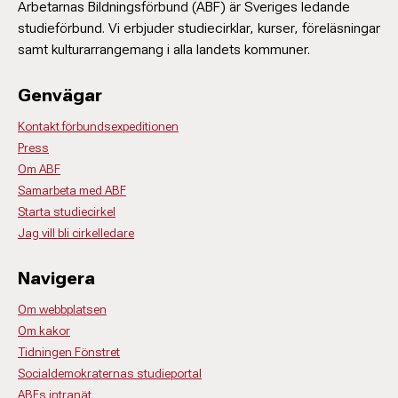
Arbetarnas Bildningsförbund (ABF) är Sveriges ledande
studieförbund. Vi erbjuder studiecirklar, kurser, föreläsningar
samt kulturarrangemang i alla landets kommuner.
Genvägar
Kontakt förbundsexpeditionen
Press
Om ABF
Samarbeta med ABF
Starta studiecirkel
Jag vill bli cirkelledare
Navigera
Om webbplatsen
Om kakor
Tidningen Fönstret
Socialdemokraternas studieportal
ABFs intranät