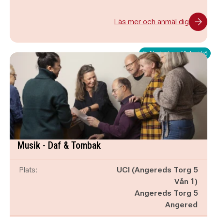
Läs mer och anmäl dig
Fullbokad - ställ dig i kö
Musik - Daf & Tombak
Plats:
UCI (Angereds Torg 5
Vån 1)
Angereds Torg 5
Angered