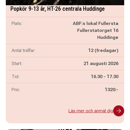
Popkör 9-13 år, HT-26 centrala Huddinge
Plats:
ABF:s lokal Fullersta
Fullerstatorget 16
Huddinge
Antal träffar:
12 (fredagar)
Start:
21 augusti 2026
Pågår mellan
och
Tid:
16.30
-
17.30
Pris:
1320:-
Läs mer och anmäl dig