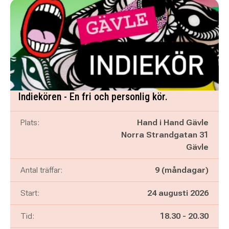
Indiekören - En fri och personlig kör.
Plats:
Hand i Hand Gävle
Norra Strandgatan 31
Gävle
Antal träffar:
9 (måndagar)
Start:
24 augusti 2026
Pågår mellan
och
Tid:
18.30
-
20.30