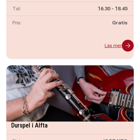
Pågår mellan
och
Tid:
16.30
-
18.45
Pris:
Gratis
Läs mer
Durspel i Alfta