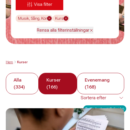
Visa filter
Musik, Sång, Kör
Kurs
Rensa alla filterinställningar
Hem
Kurser
Alla
Kurser
Evenemang
(334)
(166)
(168)
Fullbokad - ställ dig i kö