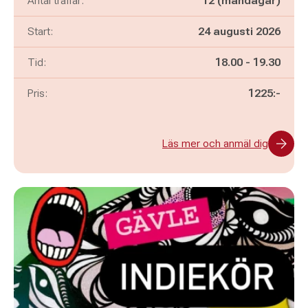
Antal träffar:
12 (måndagar)
Start:
24 augusti 2026
Pågår mellan
och
Tid:
18.00
-
19.30
Pris:
1225:-
Läs mer och anmäl dig