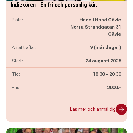
Indiekören - En fri och personlig kör.
Plats:
Hand i Hand Gävle
Norra Strandgatan 31
Gävle
Antal träffar:
9 (måndagar)
Start:
24 augusti 2026
Pågår mellan
och
Tid:
18.30
-
20.30
Pris:
2000:-
Läs mer och anmäl dig