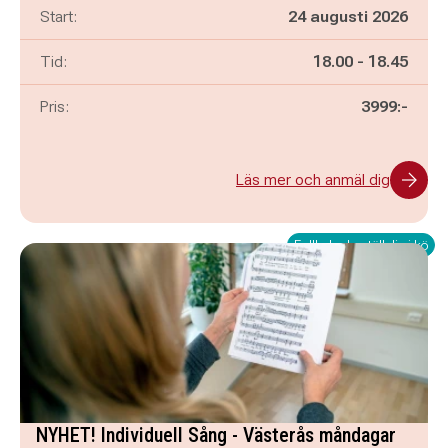
Start:
24 augusti 2026
Pågår mellan
och
Tid:
18.00
-
18.45
Pris:
3999:-
Läs mer och anmäl dig
Fullbokad - ställ dig i kö
NYHET! Individuell Sång - Västerås måndagar