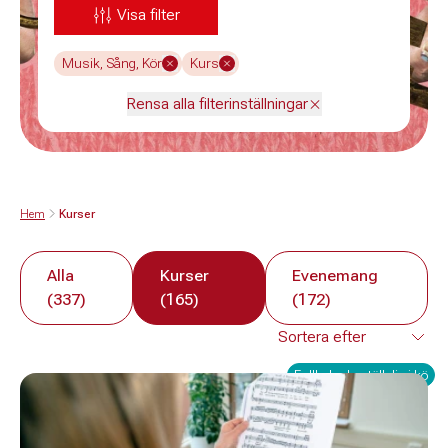
Visa filter
Musik, Sång, Kör
Kurs
Rensa alla filterinställningar
Hem
Kurser
Alla
Kurser
Evenemang
(337)
(165)
(172)
Fullbokad - ställ dig i kö