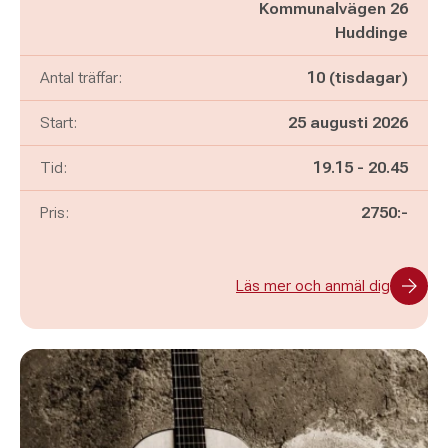
Kommunalvägen 26
Huddinge
Antal träffar:
10 (tisdagar)
Start:
25 augusti 2026
Pågår mellan
och
Tid:
19.15
-
20.45
Pris:
2750:-
Läs mer och anmäl dig