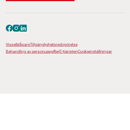
Besök oss på facebook
Besök oss på instagram
Besök oss på linkedin
Visselblåsare
Tillgänglighetsredogörelse
Behandling av personuppgifter
E-tjänsten
Cookieinställningar