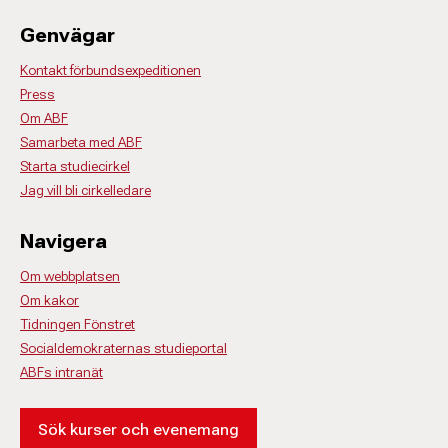
Genvägar
Kontakt förbundsexpeditionen
Press
Om ABF
Samarbeta med ABF
Starta studiecirkel
Jag vill bli cirkelledare
Navigera
Om webbplatsen
Om kakor
Tidningen Fönstret
Socialdemokraternas studieportal
ABFs intranät
Sök kurser och evenemang