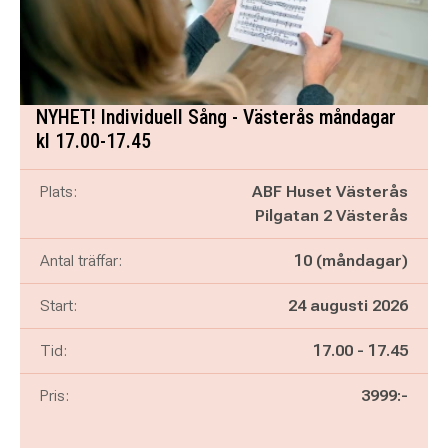
NYHET! Individuell Sång - Västerås måndagar
kl 17.00-17.45
Plats:
ABF Huset Västerås
Pilgatan 2 Västerås
Antal träffar:
10 (måndagar)
Start:
24 augusti 2026
Pågår mellan
och
Tid:
17.00
-
17.45
Pris:
3999:-