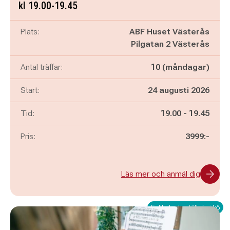
kl 19.00-19.45
Plats:
ABF Huset Västerås
Pilgatan 2 Västerås
Antal träffar:
10 (måndagar)
Start:
24 augusti 2026
Pågår mellan
och
Tid:
19.00
-
19.45
Pris:
3999:-
Läs mer och anmäl dig
Fullbokad - ställ dig i kö