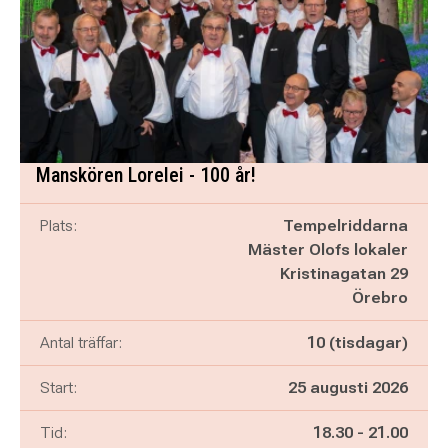
Manskören Lorelei - 100 år!
Plats:
Tempelriddarna
Mäster Olofs lokaler
Kristinagatan 29
Örebro
Antal träffar:
10 (tisdagar)
Start:
25 augusti 2026
Pågår mellan
och
Tid:
18.30
-
21.00