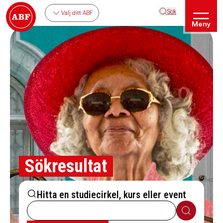
Sök
Välj ditt ABF
Meny
Sökresultat
Hitta en studiecirkel, kurs eller event
Sök