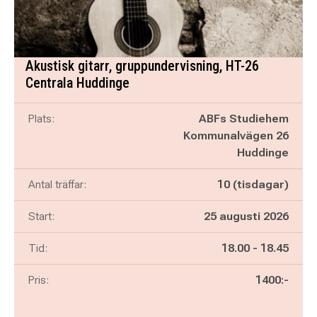
Akustisk gitarr, gruppundervisning, HT-26
Centrala Huddinge
Plats:
ABFs Studiehem
Kommunalvägen 26
Huddinge
Antal träffar:
10 (tisdagar)
Start:
25 augusti 2026
Pågår mellan
och
Tid:
18.00
-
18.45
Pris:
1400:-