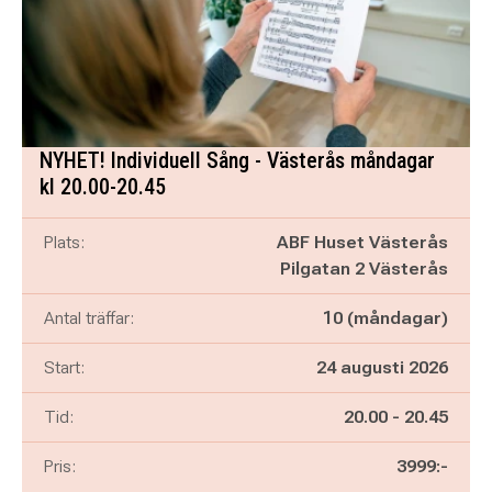
NYHET! Individuell Sång - Västerås måndagar
kl 20.00-20.45
Plats:
ABF Huset Västerås
Pilgatan 2 Västerås
Antal träffar:
10 (måndagar)
Start:
24 augusti 2026
Pågår mellan
och
Tid:
20.00
-
20.45
Pris:
3999:-