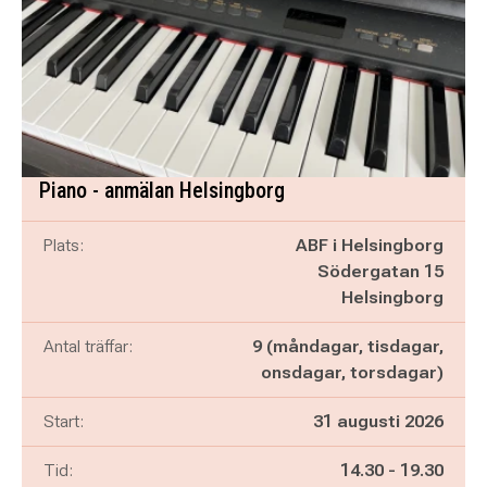
Piano - anmälan Helsingborg
Plats:
ABF i Helsingborg
Södergatan 15
Helsingborg
Antal träffar:
9 (måndagar, tisdagar,
onsdagar, torsdagar)
Start:
31 augusti 2026
Pågår mellan
och
Tid:
14.30
-
19.30