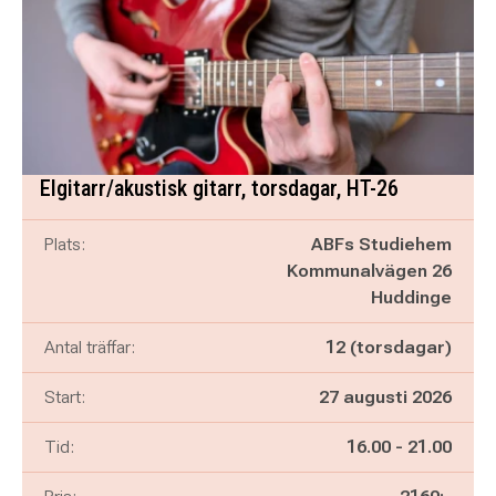
Elgitarr/akustisk gitarr, torsdagar, HT-26
Plats:
ABFs Studiehem
Kommunalvägen 26
Huddinge
Antal träffar:
12 (torsdagar)
Start:
27 augusti 2026
Pågår mellan
och
Tid:
16.00
-
21.00