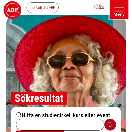
Sök
Välj ditt ABF
Meny
Sökresultat
Hitta en studiecirkel, kurs eller event
Sök