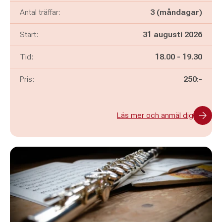
Antal träffar:
3 (måndagar)
Start:
31 augusti 2026
Pågår mellan
och
Tid:
18.00
-
19.30
Pris:
250:-
Läs mer och anmäl dig