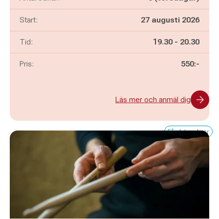
Start:
27 augusti 2026
Pågår mellan
och
Tid:
19.30
-
20.30
Pris:
550:-
Läs mer och anmäl dig
Få platser kvar