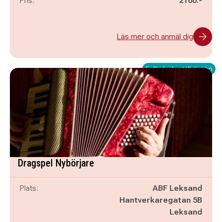
Pris:
2160:-
Läs mer och anmäl dig
Fullbokad - ställ dig i kö
Dragspel Nybörjare
Plats:
ABF Leksand
Hantverkaregatan 5B
Leksand