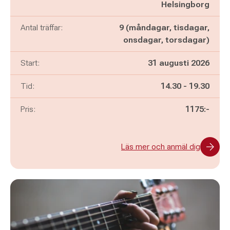
Helsingborg
Antal träffar:
9 (måndagar, tisdagar,
onsdagar, torsdagar)
Start:
31 augusti 2026
Pågår mellan
och
Tid:
14.30
-
19.30
Pris:
1175:-
Läs mer och anmäl dig