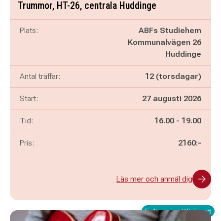
Trummor, HT-26, centrala Huddinge
Plats:
ABFs Studiehem
Kommunalvägen 26
Huddinge
Antal träffar:
12 (torsdagar)
Start:
27 augusti 2026
Pågår mellan
och
Tid:
16.00
-
19.00
Pris:
2160:-
Läs mer och anmäl dig
Fullbokad - ställ dig i kö