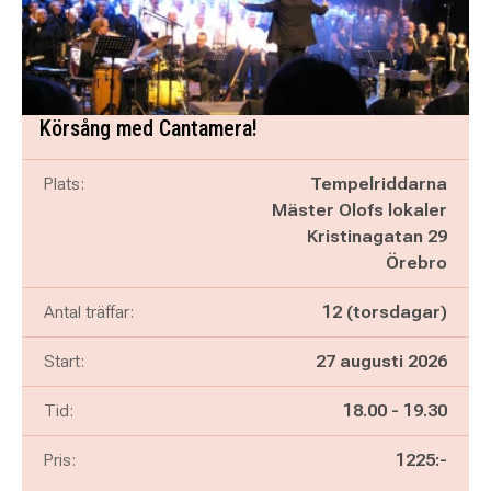
Körsång med Cantamera!
Plats:
Tempelriddarna
Mäster Olofs lokaler
Kristinagatan 29
Örebro
Antal träffar:
12 (torsdagar)
Start:
27 augusti 2026
Pågår mellan
och
Tid:
18.00
-
19.30
Pris:
1225:-