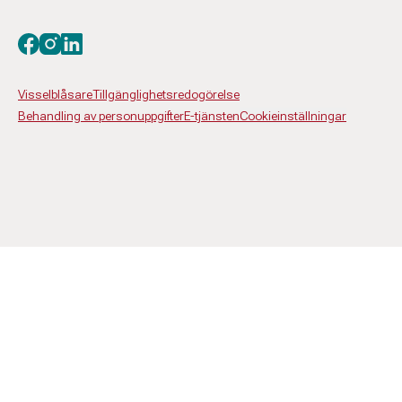
Besök oss på facebook
Besök oss på instagram
Besök oss på linkedin
Visselblåsare
Tillgänglighetsredogörelse
Behandling av personuppgifter
E-tjänsten
Cookieinställningar