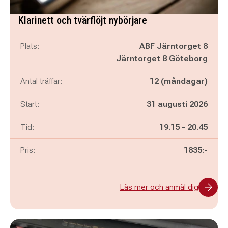
Klarinett och tvärflöjt nybörjare
Plats:
ABF Järntorget 8
Järntorget 8 Göteborg
Antal träffar:
12 (måndagar)
Start:
31 augusti 2026
Pågår mellan
och
Tid:
19.15
-
20.45
Pris:
1835:-
Läs mer och anmäl dig