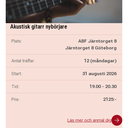
Akustisk gitarr nybörjare
Plats:
ABF Järntorget 8
Järntorget 8 Göteborg
Antal träffar:
12 (måndagar)
Start:
31 augusti 2026
Pågår mellan
och
Tid:
19.00
-
20.30
Pris:
2125:-
Läs mer och anmäl dig