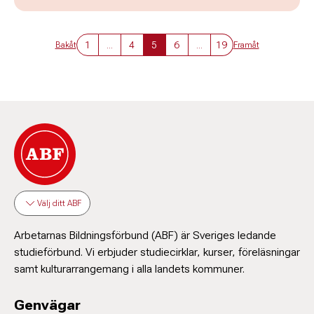
1
...
4
5
6
...
19
Bakåt
Framåt
Välj ditt ABF
Arbetarnas Bildningsförbund (ABF) är Sveriges ledande
studieförbund. Vi erbjuder studiecirklar, kurser, föreläsningar
samt kulturarrangemang i alla landets kommuner.
Genvägar