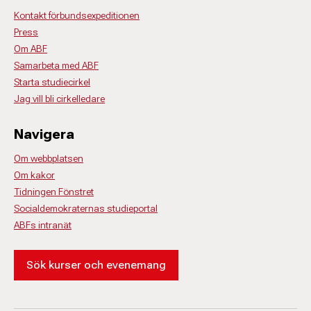
Kontakt förbundsexpeditionen
Press
Om ABF
Samarbeta med ABF
Starta studiecirkel
Jag vill bli cirkelledare
Navigera
Om webbplatsen
Om kakor
Tidningen Fönstret
Socialdemokraternas studieportal
ABFs intranät
Sök kurser och evenemang