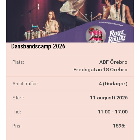
Dansbandscamp 2026
Plats:
ABF Örebro
Fredsgatan 18 Örebro
Antal träffar:
4 (tisdagar)
Start:
11 augusti 2026
Pågår mellan
och
Tid:
11.00
-
17.00
Pris:
1595:-