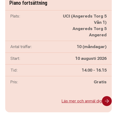
Piano fortsättning
Plats:
UCI (Angereds Torg 5
Vån 1)
Angereds Torg 5
Angered
Antal träffar:
10 (måndagar)
Start:
10 augusti 2026
Pågår mellan
och
Tid:
14.00
-
16.15
Pris:
Gratis
Läs mer och anmäl dig