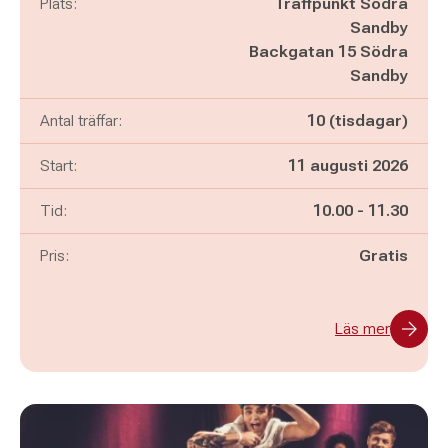
Plats:
Träffpunkt Södra
Sandby
Backgatan 15 Södra
Sandby
Antal träffar:
10 (tisdagar)
Start:
11 augusti 2026
Pågår mellan
och
Tid:
10.00
-
11.30
Pris:
Gratis
Läs mer