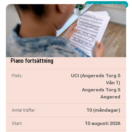
Fullbokad - ställ dig i kö
Piano fortsättning
Plats:
UCI (Angereds Torg 5
Vån 1)
Angereds Torg 5
Angered
Antal träffar:
10 (måndagar)
Start:
10 augusti 2026