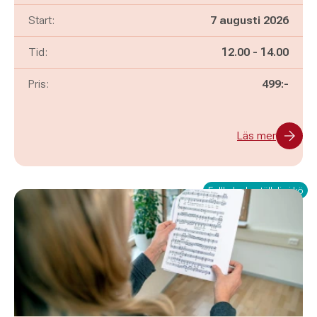
Start:
7 augusti 2026
Pågår mellan
och
Tid:
12.00
-
14.00
Pris:
499:-
Läs mer
Fullbokad - ställ dig i kö