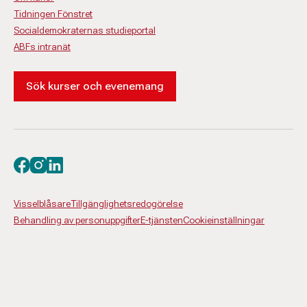
Tidningen Fönstret
Socialdemokraternas studieportal
ABFs intranät
Sök kurser och evenemang
Besök oss på facebook
Besök oss på instagram
Besök oss på linkedin
Visselblåsare
Tillgänglighetsredogörelse
Behandling av personuppgifter
E-tjänsten
Cookieinställningar