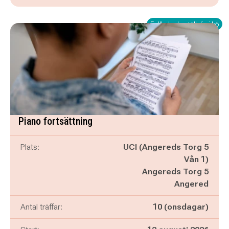
Fullbokad - ställ dig i kö
Piano fortsättning
Plats:
UCI (Angereds Torg 5
Vån 1)
Angereds Torg 5
Angered
Antal träffar:
10 (onsdagar)