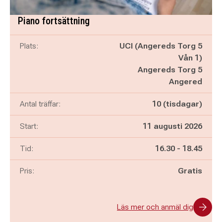
Piano fortsättning
Plats:
UCI (Angereds Torg 5
Vån 1)
Angereds Torg 5
Angered
Antal träffar:
10 (tisdagar)
Start:
11 augusti 2026
Pågår mellan
och
Tid:
16.30
-
18.45
Pris:
Gratis
Läs mer och anmäl dig