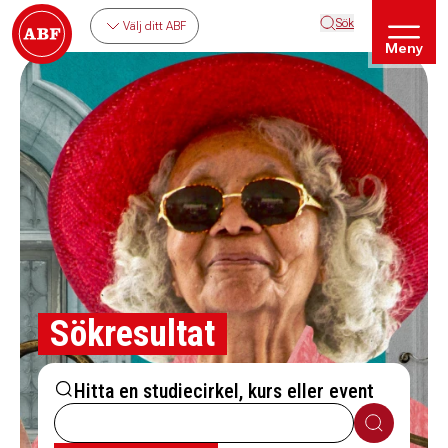
Sök
Välj ditt ABF
Meny
Sökresultat
Hitta en studiecirkel, kurs eller event
Sök