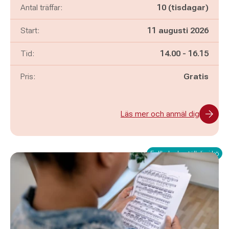
Antal träffar:
10 (tisdagar)
Start:
11 augusti 2026
Pågår mellan
och
Tid:
14.00
-
16.15
Pris:
Gratis
Läs mer och anmäl dig
Fullbokad - ställ dig i kö