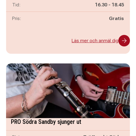
Pågår mellan
och
Tid:
16.30
-
18.45
Pris:
Gratis
Läs mer och anmäl dig
PRO Södra Sandby sjunger ut