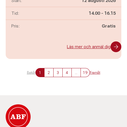
Start:
12 augusti 2026
Pågår mellan
och
Tid:
14.00
-
16.15
Pris:
Gratis
Läs mer och anmäl dig
1
2
3
4
...
19
Bakåt
Framåt