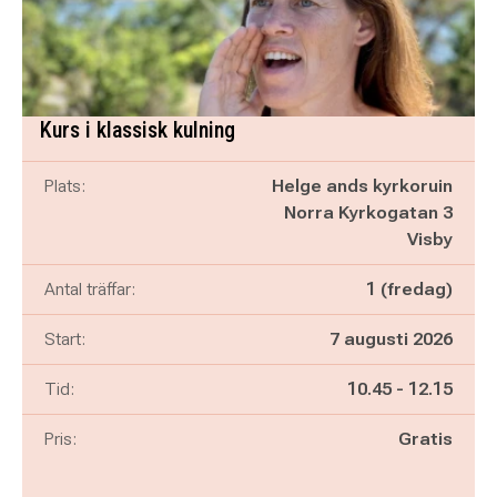
Kurs i klassisk kulning
Plats:
Helge ands kyrkoruin
Norra Kyrkogatan 3
Visby
Antal träffar:
1 (fredag)
Start:
7 augusti 2026
Pågår mellan
och
Tid:
10.45
-
12.15
Pris:
Gratis