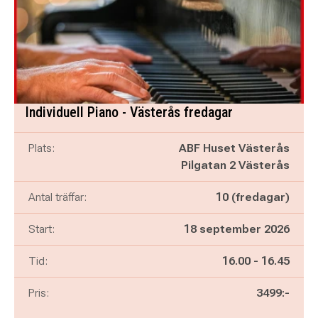
Individuell Piano - Västerås fredagar
Plats:
ABF Huset Västerås
Pilgatan 2 Västerås
Antal träffar:
10 (fredagar)
Start:
18 september 2026
Pågår mellan
och
Tid:
16.00
-
16.45
Pris:
3499:-