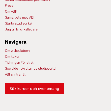
Press
Om ABF
Samarbeta med ABF
Starta studiecirkel
Jag vill bli cirkelledare
Navigera
Om webbplatsen
Om kakor
Tidningen Fönstret
Socialdemokraternas studieportal
ABFs intranät
Sök kurser och evenemang