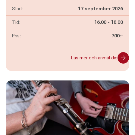
Start:
17 september 2026
Pågår mellan
och
Tid:
16.00
-
18.00
Pris:
700:-
Läs mer och anmäl dig