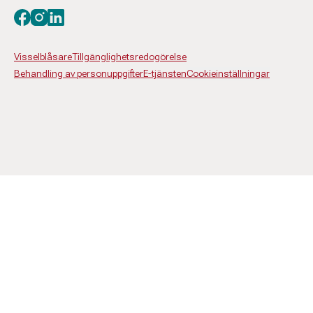
Besök oss på facebook
Besök oss på instagram
Besök oss på linkedin
Visselblåsare
Tillgänglighetsredogörelse
Behandling av personuppgifter
E-tjänsten
Cookieinställningar