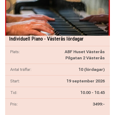
Individuell Piano - Västerås lördagar
Plats:
ABF Huset Västerås
Pilgatan 2 Västerås
Antal träffar:
10 (lördagar)
Start:
19 september 2026
Pågår mellan
och
Tid:
10.00
-
10.45
Pris:
3499:-