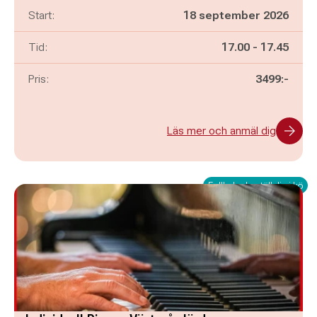
Start:
18 september 2026
Pågår mellan
och
Tid:
17.00
-
17.45
Pris:
3499:-
Läs mer och anmäl dig
Fullbokad - ställ dig i kö