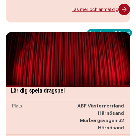
Läs mer och anmäl dig
Fullbokad - ställ dig i kö
Lär dig spela dragspel
Plats:
ABF Västernorrland
Härnösand
Murbergsvägen 32
Härnösand