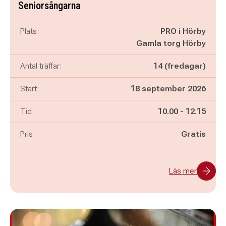
Seniorsångarna
Plats:
PRO i Hörby
Gamla torg Hörby
Antal träffar:
14 (fredagar)
Start:
18 september 2026
Pågår mellan
och
Tid:
10.00
-
12.15
Pris:
Gratis
Läs mer