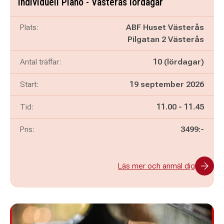
Individuell Piano - Västerås lördagar
Plats:
ABF Huset Västerås
Pilgatan 2 Västerås
Antal träffar:
10 (lördagar)
Start:
19 september 2026
Pågår mellan
och
Tid:
11.00
-
11.45
Pris:
3499:-
Läs mer och anmäl dig