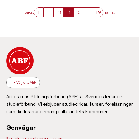
1
...
13
14
15
...
19
Bakåt
Framåt
Välj ditt ABF
Arbetarnas Bildningsförbund (ABF) är Sveriges ledande
studieförbund. Vi erbjuder studiecirklar, kurser, föreläsningar
samt kulturarrangemang i alla landets kommuner.
Genvägar
Kontakt förbundsexpeditionen