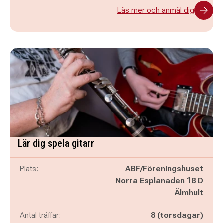
Läs mer och anmäl dig
Lär dig spela gitarr
Plats:
ABF/Föreningshuset
Norra Esplanaden 18 D
Älmhult
Antal träffar:
8 (torsdagar)