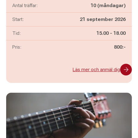
Antal träffar:
10 (måndagar)
Start:
21 september 2026
Pågår mellan
och
Tid:
15.00
-
18.00
Pris:
800:-
Läs mer och anmäl dig