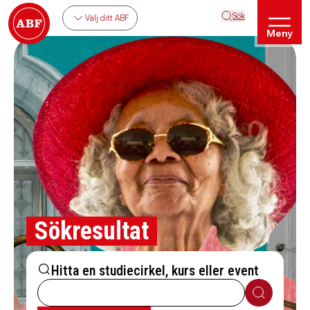
Sök
Välj ditt ABF
Meny
Sökresultat
Hitta en studiecirkel, kurs eller event
Sök