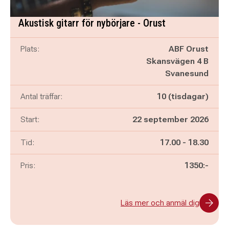
Akustisk gitarr för nybörjare - Orust
Plats:
ABF Orust
Skansvägen 4 B
Svanesund
Antal träffar:
10 (tisdagar)
Start:
22 september 2026
Pågår mellan
och
Tid:
17.00
-
18.30
Pris:
1350:-
Läs mer och anmäl dig