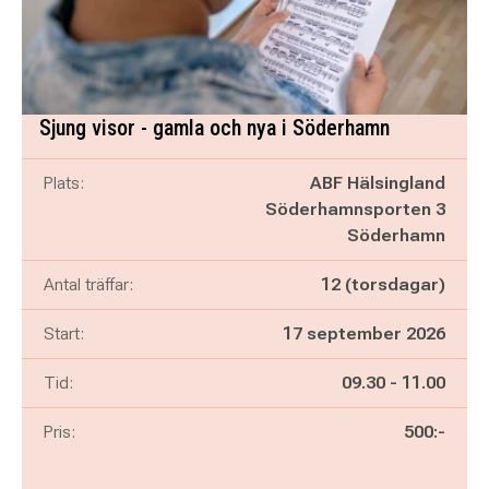
Sjung visor - gamla och nya i Söderhamn
Plats:
ABF Hälsingland
Söderhamnsporten 3
Söderhamn
Antal träffar:
12 (torsdagar)
Start:
17 september 2026
Pågår mellan
och
Tid:
09.30
-
11.00
Pris:
500:-