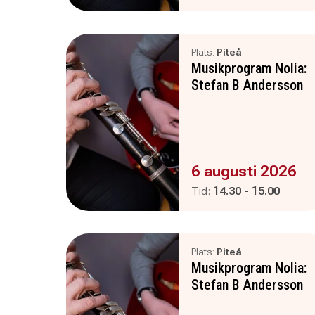
Plats:
Piteå
Musikprogram Nolia:
Stefan B Andersson
Evenemanget är :
6 augusti 2026
Pågår mellan
och
Tid:
14.30
-
15.00
Plats:
Piteå
Musikprogram Nolia:
Stefan B Andersson