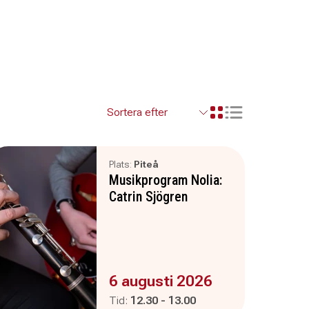
Visa resultaten so
Visa resultaten i ett r
Plats:
Piteå
Musikprogram Nolia:
Catrin Sjögren
Evenemanget är :
6 augusti 2026
Pågår mellan
och
Tid:
12.30
-
13.00