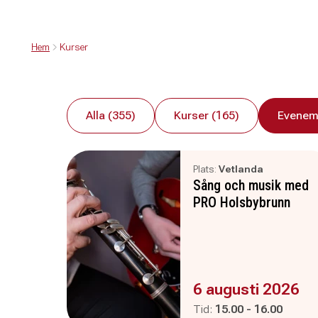
Hem
Kurser
Alla (355)
Kurser (165)
Evenem
Plats:
Vetlanda
Sång och musik med
PRO Holsbybrunn
Evenemanget är :
6 augusti 2026
Pågår mellan
och
Tid:
15.00
-
16.00