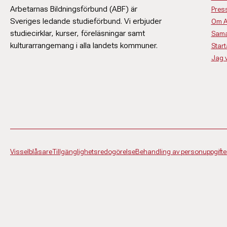
Arbetarnas Bildningsförbund (ABF) är
Pres
Sveriges ledande studieförbund. Vi erbjuder
Om 
studiecirklar, kurser, föreläsningar samt
Sama
kulturarrangemang i alla landets kommuner.
Start
Jag vi
Visselblåsare
Tillgänglighetsredogörelse
Behandling av personuppgifte