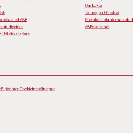
s
Om kakor
ABF
Tidningen Fönstret
rbeta med ABF
Socialdemokraternas studi
a studiecirkel
ABFs intranät
ll bli cirkelledare
r
E-tjänsten
Cookieinställningar