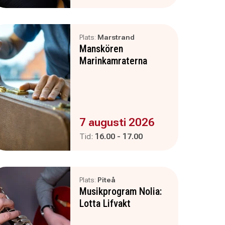
Plats:
Marstrand
Manskören
Marinkamraterna
Evenemanget är :
7 augusti 2026
Pågår mellan
och
Tid:
16.00
-
17.00
Plats:
Piteå
Musikprogram Nolia:
Lotta Lifvakt