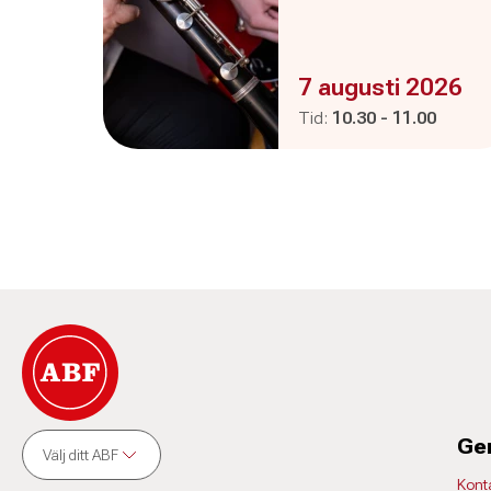
Evenemanget är :
7 augusti 2026
Pågår mellan
och
Tid:
10.30
-
11.00
Ge
Välj ditt ABF
Kont