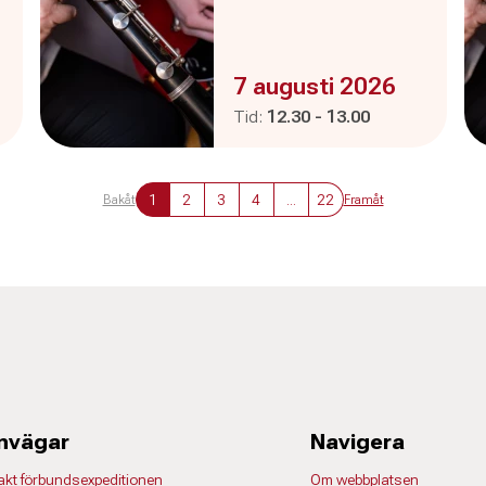
Evenemanget är :
7 augusti 2026
Pågår mellan
och
Tid:
12.30
-
13.00
1
2
3
4
...
22
Bakåt
Framåt
nvägar
Navigera
akt förbundsexpeditionen
Om webbplatsen