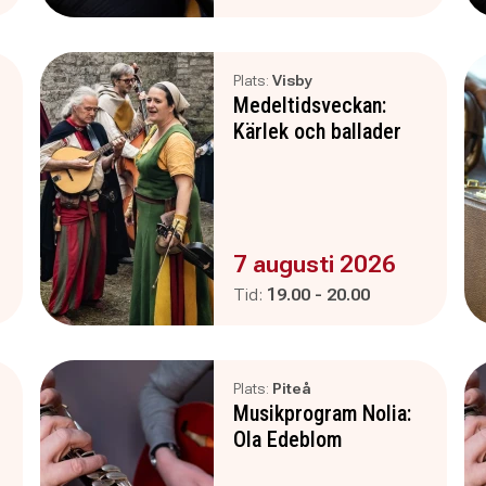
Plats:
Visby
Medeltidsveckan:
Kärlek och ballader
Evenemanget är :
7 augusti 2026
Pågår mellan
och
Tid:
19.00
-
20.00
Plats:
Piteå
Musikprogram Nolia:
Ola Edeblom