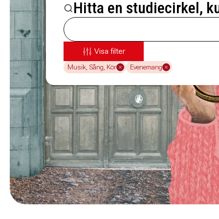
Hitta en studiecirkel, k
Visa filter
Musik, Sång, Kör
Evenemang