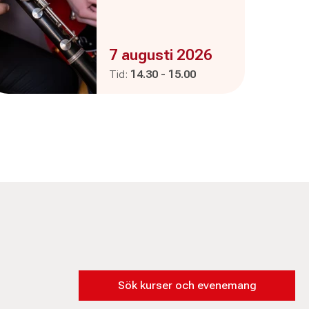
Evenemanget är :
7 augusti 2026
Pågår mellan
och
Tid:
14.30
-
15.00
Sök kurser och evenemang