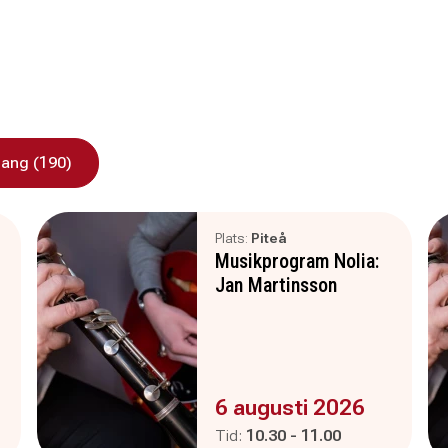
ang (190)
Plats:
Piteå
Musikprogram Nolia:
Jan Martinsson
Evenemanget är :
6 augusti 2026
Pågår mellan
och
Tid:
10.30
-
11.00