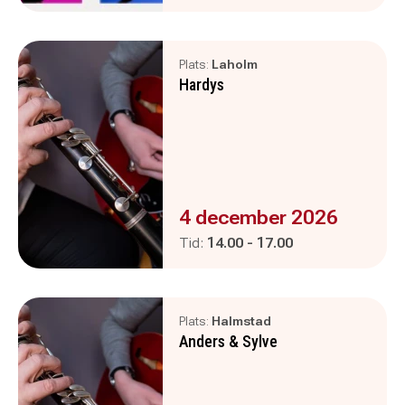
Plats:
Laholm
Hardys
Evenemanget är :
4 december 2026
Pågår mellan
och
Tid:
14.00
-
17.00
Plats:
Halmstad
Anders & Sylve