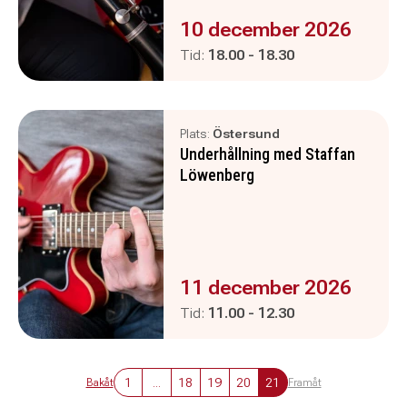
Evenemanget är :
10 december 2026
Pågår mellan
och
Tid:
18.00
-
18.30
Plats:
Östersund
Underhållning med Staffan
Löwenberg
Evenemanget är :
11 december 2026
Pågår mellan
och
Tid:
11.00
-
12.30
1
...
18
19
20
21
Bakåt
Framåt