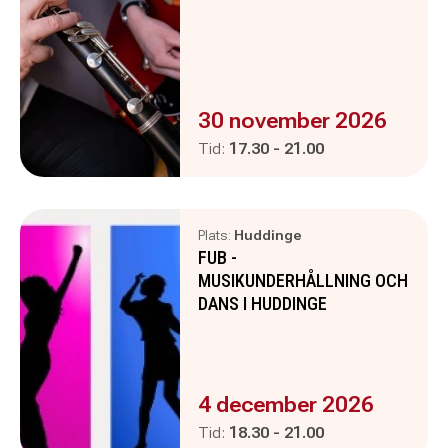
Evenemanget är :
30 november 2026
Pågår mellan
och
Tid:
17.30
-
21.00
Plats:
Huddinge
FUB -
MUSIKUNDERHÅLLNING OCH
DANS I HUDDINGE
Evenemanget är :
4 december 2026
Pågår mellan
och
Tid:
18.30
-
21.00