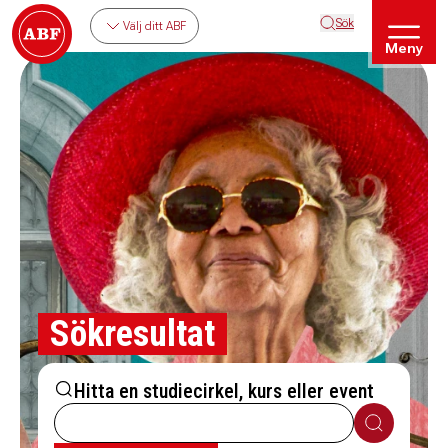
Sök
Välj ditt ABF
Meny
Sökresultat
Hitta en studiecirkel, kurs eller event
Sök