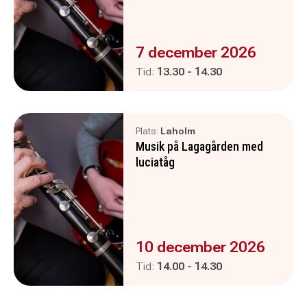
Evenemanget är :
7 december 2026
Pågår mellan
och
Tid:
13.30
-
14.30
Plats:
Laholm
Musik på Lagagården med
luciatåg
Evenemanget är :
10 december 2026
Pågår mellan
och
Tid:
14.00
-
14.30