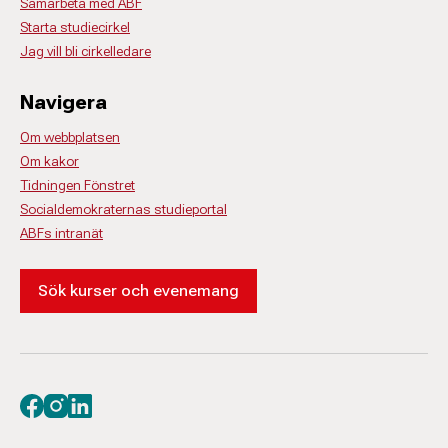
Samarbeta med ABF
Starta studiecirkel
Jag vill bli cirkelledare
Navigera
Om webbplatsen
Om kakor
Tidningen Fönstret
Socialdemokraternas studieportal
ABFs intranät
Sök kurser och evenemang
Besök oss på facebook
Besök oss på instagram
Besök oss på linkedin