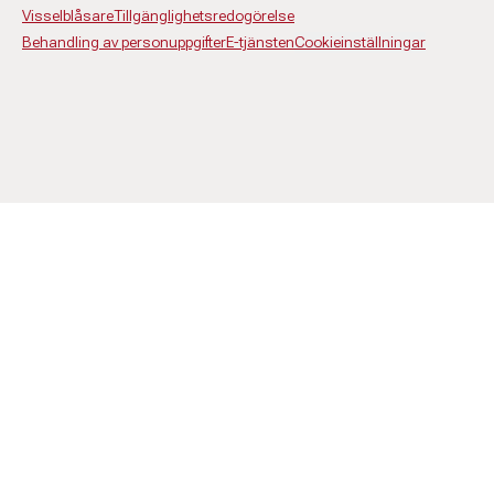
Visselblåsare
Tillgänglighetsredogörelse
Behandling av personuppgifter
E-tjänsten
Cookieinställningar