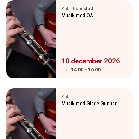
Plats:
Halmstad
Musik med OA
Evenemanget är :
10 december 2026
Pågår mellan
och
Tid:
14.00
-
16.00
Plats:
Musik med Glade Gunnar